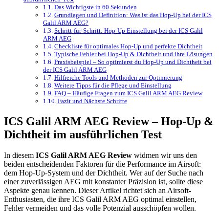
Das Wichtigste in 60 Sekunden
Grundlagen und Definition: Was ist das Hop-Up bei der ICS
Galil ARM AEG?
Schritt-für-Schritt: Hop-Up Einstellung bei der ICS Galil
ARM AEG
Checkliste für optimales Hop-Up und perfekte Dichtheit
Typische Fehler bei Hop-Up & Dichtheit und ihre Lösungen
Praxisbeispiel – So optimierst du Hop-Up und Dichtheit bei
der ICS Galil ARM AEG
Hilfreiche Tools und Methoden zur Optimierung
Weitere Tipps für die Pflege und Einstellung
FAQ – Häufige Fragen zum ICS Galil ARM AEG Review
Fazit und Nächste Schritte
ICS Galil ARM AEG Review – Hop-Up &
Dichtheit im ausführlichen Test
In diesem
ICS Galil ARM AEG Review
widmen wir uns den
beiden entscheidenden Faktoren für die Performance im Airsoft:
dem Hop-Up-System und der Dichtheit. Wer auf der Suche nach
einer zuverlässigen AEG mit konstanter Präzision ist, sollte diese
Aspekte genau kennen. Dieser Artikel richtet sich an Airsoft-
Enthusiasten, die ihre ICS Galil ARM AEG optimal einstellen,
Fehler vermeiden und das volle Potenzial ausschöpfen wollen.