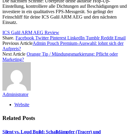
Die nächsten Schritte: Überprüfe deine aktuelle Hop-Up-
Einstellung, kontrolliere alle Dichtungen auf Beschädigungen und
investiere in ein qualitatives FPS-Messgerät. So gelingt der
Feinschliff für deine ICS Galil ARM AEG und den nächsten
Einsatz.
ICS Galil ARM AEG Review
Share.
Facebook
Twitter
Pinterest
LinkedIn
Tumblr
Reddit
Email
Previous Article
Admin Pouch Premium-Auswahl: lohnt sich der
Aufpreis?
Next Article
Orange Tip / Mündungsmarkierung: Pflicht oder
Marketing?
Administrator
Website
Related
Posts
Silent vs. Loud Build: Schalldämpfer (Tracer) und