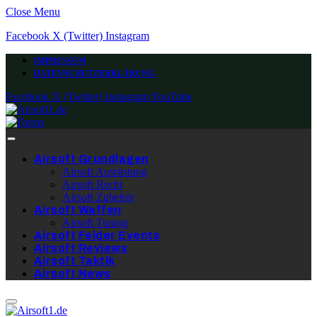
Close Menu
Facebook
X (Twitter)
Instagram
IMPRESSUM
DATENSCHUTZERKLÄRUNG
Facebook
X (Twitter)
Instagram
YouTube
Airsoft Grundlagen
Airsoft Ausrüstung
Airsoft Recht
Airsoft Zubehör
Airsoft Waffen
Airsoft Tuning
Airsoft Felder Events
Airsoft Reviews
Airsoft Taktik
Airsoft News