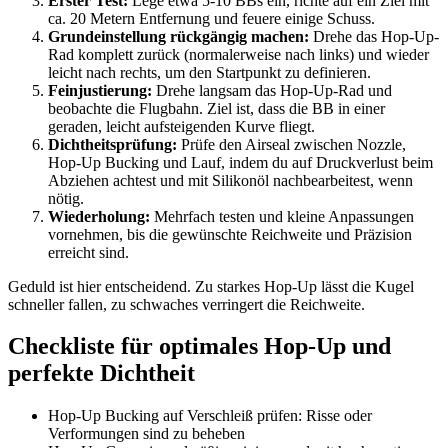
Erster Test:
Lege etwa 5-10 BBs ein, richte auf ein Ziel mit
ca. 20 Metern Entfernung und feuere einige Schuss.
Grundeinstellung rückgängig machen:
Drehe das Hop-Up-
Rad komplett zurück (normalerweise nach links) und wieder
leicht nach rechts, um den Startpunkt zu definieren.
Feinjustierung:
Drehe langsam das Hop-Up-Rad und
beobachte die Flugbahn. Ziel ist, dass die BB in einer
geraden, leicht aufsteigenden Kurve fliegt.
Dichtheitsprüfung:
Prüfe den Airseal zwischen Nozzle,
Hop-Up Bucking und Lauf, indem du auf Druckverlust beim
Abziehen achtest und mit Silikonöl nachbearbeitest, wenn
nötig.
Wiederholung:
Mehrfach testen und kleine Anpassungen
vornehmen, bis die gewünschte Reichweite und Präzision
erreicht sind.
Geduld ist hier entscheidend. Zu starkes Hop-Up lässt die Kugel
schneller fallen, zu schwaches verringert die Reichweite.
Checkliste für optimales Hop-Up und
perfekte Dichtheit
Hop-Up Bucking auf Verschleiß prüfen: Risse oder
Verformungen sind zu beheben