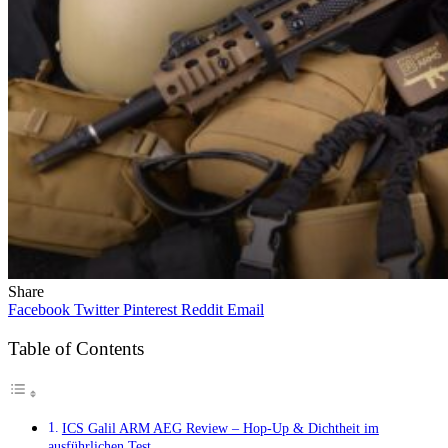
Share
Facebook
Twitter
Pinterest
Reddit
Email
Table of Contents
ICS Galil ARM AEG Review – Hop-Up & Dichtheit im
ausführlichen Test