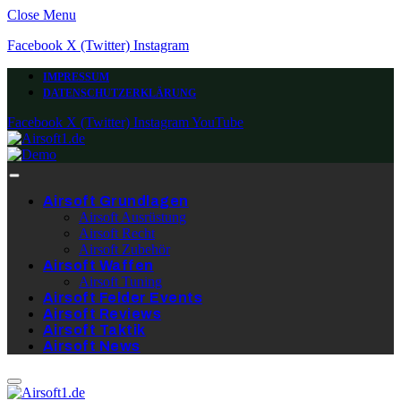
Close Menu
Facebook
X (Twitter)
Instagram
IMPRESSUM
DATENSCHUTZERKLÄRUNG
Facebook
X (Twitter)
Instagram
YouTube
Airsoft Grundlagen
Airsoft Ausrüstung
Airsoft Recht
Airsoft Zubehör
Airsoft Waffen
Airsoft Tuning
Airsoft Felder Events
Airsoft Reviews
Airsoft Taktik
Airsoft News