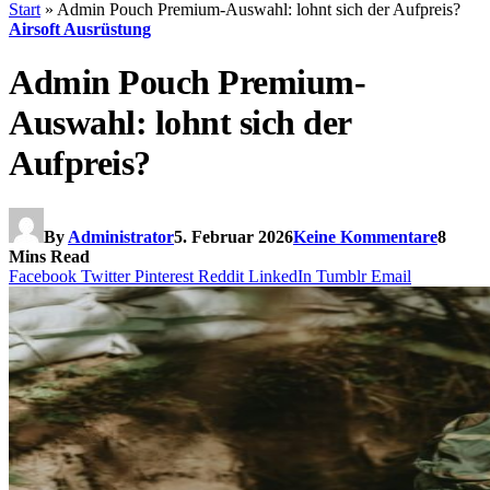
Start
»
Admin Pouch Premium-Auswahl: lohnt sich der Aufpreis?
Airsoft Ausrüstung
Admin Pouch Premium-
Auswahl: lohnt sich der
Aufpreis?
By
Administrator
5. Februar 2026
Keine Kommentare
8
Mins Read
Facebook
Twitter
Pinterest
Reddit
LinkedIn
Tumblr
Email