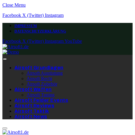
Close Menu
Facebook
X (Twitter)
Instagram
IMPRESSUM
DATENSCHUTZERKLÄRUNG
Facebook
X (Twitter)
Instagram
YouTube
Airsoft Grundlagen
Airsoft Ausrüstung
Airsoft Recht
Airsoft Zubehör
Airsoft Waffen
Airsoft Tuning
Airsoft Felder Events
Airsoft Reviews
Airsoft Taktik
Airsoft News