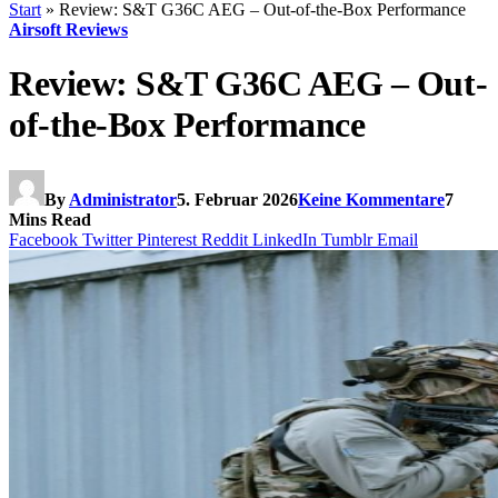
Start
»
Review: S&T G36C AEG – Out-of-the-Box Performance
Airsoft Reviews
Review: S&T G36C AEG – Out-
of-the-Box Performance
By
Administrator
5. Februar 2026
Keine Kommentare
7
Mins Read
Facebook
Twitter
Pinterest
Reddit
LinkedIn
Tumblr
Email