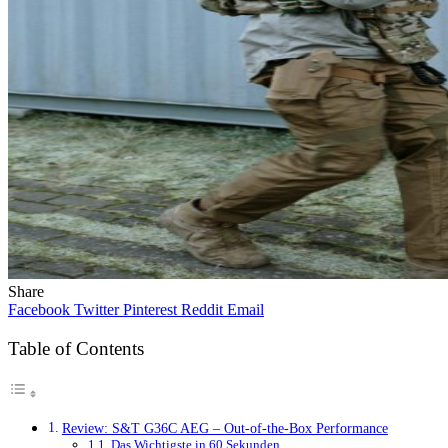
Share
Facebook
Twitter
Pinterest
Reddit
Email
Table of Contents
Review: S&T G36C AEG – Out-of-the-Box Performance
Das Wichtigste in 60 Sekunden