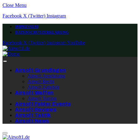
Close Menu
Facebook
X (Twitter)
Instagram
IMPRESSUM
DATENSCHUTZERKLÄRUNG
Facebook
X (Twitter)
Instagram
YouTube
Airsoft Grundlagen
Airsoft Ausrüstung
Airsoft Recht
Airsoft Zubehör
Airsoft Waffen
Airsoft Tuning
Airsoft Felder Events
Airsoft Reviews
Airsoft Taktik
Airsoft News