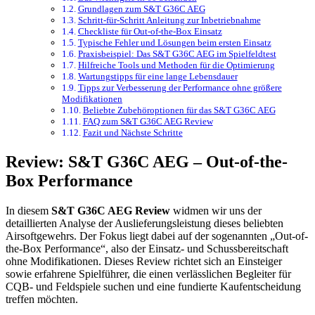
Grundlagen zum S&T G36C AEG
Schritt-für-Schritt Anleitung zur Inbetriebnahme
Checkliste für Out-of-the-Box Einsatz
Typische Fehler und Lösungen beim ersten Einsatz
Praxisbeispiel: Das S&T G36C AEG im Spielfeldtest
Hilfreiche Tools und Methoden für die Optimierung
Wartungstipps für eine lange Lebensdauer
Tipps zur Verbesserung der Performance ohne größere
Modifikationen
Beliebte Zubehöroptionen für das S&T G36C AEG
FAQ zum S&T G36C AEG Review
Fazit und Nächste Schritte
Review: S&T G36C AEG – Out-of-the-
Box Performance
In diesem
S&T G36C AEG Review
widmen wir uns der
detaillierten Analyse der Auslieferungsleistung dieses beliebten
Airsoftgewehrs. Der Fokus liegt dabei auf der sogenannten „Out-of-
the-Box Performance“, also der Einsatz- und Schussbereitschaft
ohne Modifikationen. Dieses Review richtet sich an Einsteiger
sowie erfahrene Spielführer, die einen verlässlichen Begleiter für
CQB- und Feldspiele suchen und eine fundierte Kaufentscheidung
treffen möchten.