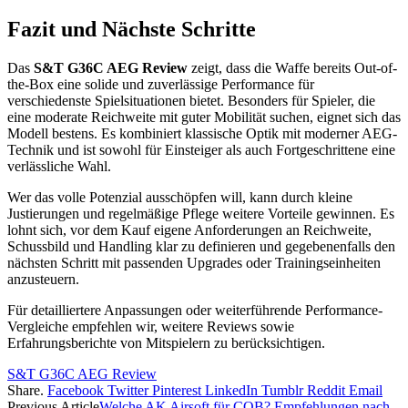
Fazit und Nächste Schritte
Das
S&T G36C AEG Review
zeigt, dass die Waffe bereits Out-of-
the-Box eine solide und zuverlässige Performance für
verschiedenste Spielsituationen bietet. Besonders für Spieler, die
eine moderate Reichweite mit guter Mobilität suchen, eignet sich das
Modell bestens. Es kombiniert klassische Optik mit moderner AEG-
Technik und ist sowohl für Einsteiger als auch Fortgeschrittene eine
verlässliche Wahl.
Wer das volle Potenzial ausschöpfen will, kann durch kleine
Justierungen und regelmäßige Pflege weitere Vorteile gewinnen. Es
lohnt sich, vor dem Kauf eigene Anforderungen an Reichweite,
Schussbild und Handling klar zu definieren und gegebenenfalls den
nächsten Schritt mit passenden Upgrades oder Trainingseinheiten
anzusteuern.
Für detailliertere Anpassungen oder weiterführende Performance-
Vergleiche empfehlen wir, weitere Reviews sowie
Erfahrungsberichte von Mitspielern zu berücksichtigen.
S&T G36C AEG Review
Share.
Facebook
Twitter
Pinterest
LinkedIn
Tumblr
Reddit
Email
Previous Article
Welche AK Airsoft für CQB? Empfehlungen nach