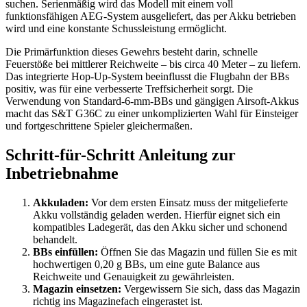
suchen. Serienmäßig wird das Modell mit einem voll
funktionsfähigen AEG-System ausgeliefert, das per Akku betrieben
wird und eine konstante Schussleistung ermöglicht.
Die Primärfunktion dieses Gewehrs besteht darin, schnelle
Feuerstöße bei mittlerer Reichweite – bis circa 40 Meter – zu liefern.
Das integrierte Hop-Up-System beeinflusst die Flugbahn der BBs
positiv, was für eine verbesserte Treffsicherheit sorgt. Die
Verwendung von Standard-6-mm-BBs und gängigen Airsoft-Akkus
macht das S&T G36C zu einer unkomplizierten Wahl für Einsteiger
und fortgeschrittene Spieler gleichermaßen.
Schritt-für-Schritt Anleitung zur
Inbetriebnahme
Akkuladen:
Vor dem ersten Einsatz muss der mitgelieferte
Akku vollständig geladen werden. Hierfür eignet sich ein
kompatibles Ladegerät, das den Akku sicher und schonend
behandelt.
BBs einfüllen:
Öffnen Sie das Magazin und füllen Sie es mit
hochwertigen 0,20 g BBs, um eine gute Balance aus
Reichweite und Genauigkeit zu gewährleisten.
Magazin einsetzen:
Vergewissern Sie sich, dass das Magazin
richtig ins Magazinefach eingerastet ist.