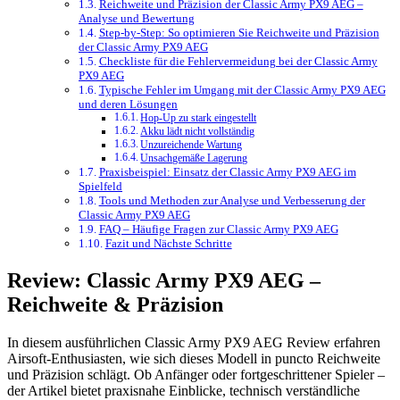
Reichweite und Präzision der Classic Army PX9 AEG –
Analyse und Bewertung
Step-by-Step: So optimieren Sie Reichweite und Präzision
der Classic Army PX9 AEG
Checkliste für die Fehlervermeidung bei der Classic Army
PX9 AEG
Typische Fehler im Umgang mit der Classic Army PX9 AEG
und deren Lösungen
Hop-Up zu stark eingestellt
Akku lädt nicht vollständig
Unzureichende Wartung
Unsachgemäße Lagerung
Praxisbeispiel: Einsatz der Classic Army PX9 AEG im
Spielfeld
Tools und Methoden zur Analyse und Verbesserung der
Classic Army PX9 AEG
FAQ – Häufige Fragen zur Classic Army PX9 AEG
Fazit und Nächste Schritte
Review: Classic Army PX9 AEG –
Reichweite & Präzision
In diesem ausführlichen Classic Army PX9 AEG Review erfahren
Airsoft-Enthusiasten, wie sich dieses Modell in puncto Reichweite
und Präzision schlägt. Ob Anfänger oder fortgeschrittener Spieler –
der Artikel bietet praxisnahe Einblicke, technisch verständliche