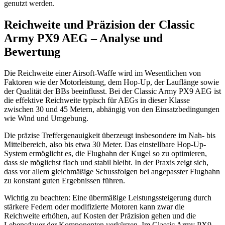
genutzt werden.
Reichweite und Präzision der Classic
Army PX9 AEG – Analyse und
Bewertung
Die Reichweite einer Airsoft-Waffe wird im Wesentlichen von
Faktoren wie der Motorleistung, dem Hop-Up, der Lauflänge sowie
der Qualität der BBs beeinflusst. Bei der Classic Army PX9 AEG ist
die effektive Reichweite typisch für AEGs in dieser Klasse
zwischen 30 und 45 Metern, abhängig von den Einsatzbedingungen
wie Wind und Umgebung.
Die präzise Treffergenauigkeit überzeugt insbesondere im Nah- bis
Mittelbereich, also bis etwa 30 Meter. Das einstellbare Hop-Up-
System ermöglicht es, die Flugbahn der Kugel so zu optimieren,
dass sie möglichst flach und stabil bleibt. In der Praxis zeigt sich,
dass vor allem gleichmäßige Schussfolgen bei angepasster Flugbahn
zu konstant guten Ergebnissen führen.
Wichtig zu beachten: Eine übermäßige Leistungssteigerung durch
stärkere Federn oder modifizierte Motoren kann zwar die
Reichweite erhöhen, auf Kosten der Präzision gehen und die
Lebensdauer der Komponenten verkürzen. Im Classic Army PX9