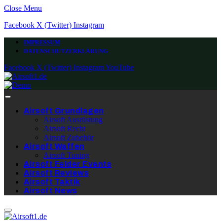
Close Menu
Facebook
X (Twitter)
Instagram
IMPRESSUM
DATENSCHUTZERKLÄRUNG
Facebook
X (Twitter)
Instagram
YouTube
Airsoft Grundlagen
Airsoft Ausrüstung
Airsoft Recht
Airsoft Zubehör
Airsoft Waffen
Airsoft Tuning
Airsoft Felder Events
Airsoft Reviews
Airsoft Taktik
Airsoft News