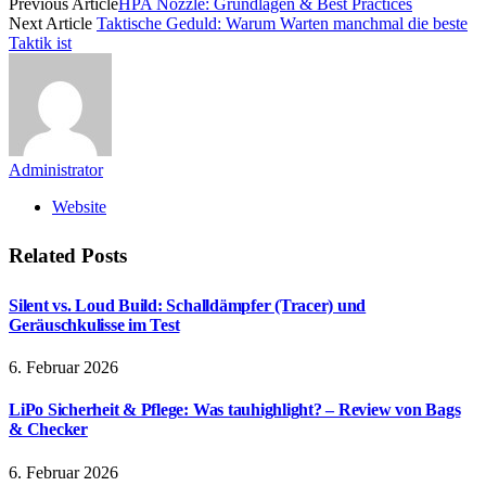
Previous Article
HPA Nozzle: Grundlagen & Best Practices
Next Article
Taktische Geduld: Warum Warten manchmal die beste
Taktik ist
Administrator
Website
Related
Posts
Silent vs. Loud Build: Schalldämpfer (Tracer) und
Geräuschkulisse im Test
6. Februar 2026
LiPo Sicherheit & Pflege: Was tauhighlight? – Review von Bags
& Checker
6. Februar 2026