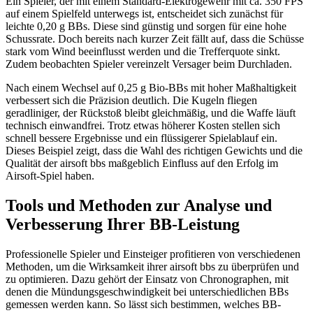
Ein Spieler, der mit einem Standard-Elektrogewehr mit ca. 350 FPS
auf einem Spielfeld unterwegs ist, entscheidet sich zunächst für
leichte 0,20 g BBs. Diese sind günstig und sorgen für eine hohe
Schussrate. Doch bereits nach kurzer Zeit fällt auf, dass die Schüsse
stark vom Wind beeinflusst werden und die Trefferquote sinkt.
Zudem beobachten Spieler vereinzelt Versager beim Durchladen.
Nach einem Wechsel auf 0,25 g Bio-BBs mit hoher Maßhaltigkeit
verbessert sich die Präzision deutlich. Die Kugeln fliegen
geradliniger, der Rückstoß bleibt gleichmäßig, und die Waffe läuft
technisch einwandfrei. Trotz etwas höherer Kosten stellen sich
schnell bessere Ergebnisse und ein flüssigerer Spielablauf ein.
Dieses Beispiel zeigt, dass die Wahl des richtigen Gewichts und die
Qualität der airsoft bbs maßgeblich Einfluss auf den Erfolg im
Airsoft-Spiel haben.
Tools und Methoden zur Analyse und
Verbesserung Ihrer BB-Leistung
Professionelle Spieler und Einsteiger profitieren von verschiedenen
Methoden, um die Wirksamkeit ihrer airsoft bbs zu überprüfen und
zu optimieren. Dazu gehört der Einsatz von Chronographen, mit
denen die Mündungsgeschwindigkeit bei unterschiedlichen BBs
gemessen werden kann. So lässt sich bestimmen, welches BB-