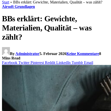
Start
»
BBs erklärt: Gewichte, Materialien, Qualität – was zählt?
Airsoft Grundlagen
BBs erklärt: Gewichte,
Materialien, Qualität – was
zählt?
By
Administrator
5. Februar 2026
Keine Kommentare
8
Mins Read
Facebook
Twitter
Pinterest
Reddit
LinkedIn
Tumblr
Email