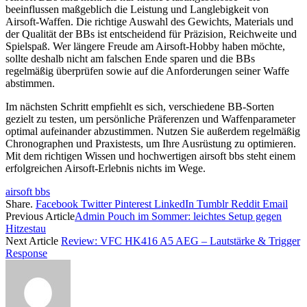
beeinflussen maßgeblich die Leistung und Langlebigkeit von
Airsoft-Waffen. Die richtige Auswahl des Gewichts, Materials und
der Qualität der BBs ist entscheidend für Präzision, Reichweite und
Spielspaß. Wer längere Freude am Airsoft-Hobby haben möchte,
sollte deshalb nicht am falschen Ende sparen und die BBs
regelmäßig überprüfen sowie auf die Anforderungen seiner Waffe
abstimmen.
Im nächsten Schritt empfiehlt es sich, verschiedene BB-Sorten
gezielt zu testen, um persönliche Präferenzen und Waffenparameter
optimal aufeinander abzustimmen. Nutzen Sie außerdem regelmäßig
Chronographen und Praxistests, um Ihre Ausrüstung zu optimieren.
Mit dem richtigen Wissen und hochwertigen airsoft bbs steht einem
erfolgreichen Airsoft-Erlebnis nichts im Wege.
airsoft bbs
Share.
Facebook
Twitter
Pinterest
LinkedIn
Tumblr
Reddit
Email
Previous Article
Admin Pouch im Sommer: leichtes Setup gegen
Hitzestau
Next Article
Review: VFC HK416 A5 AEG – Lautstärke & Trigger
Response