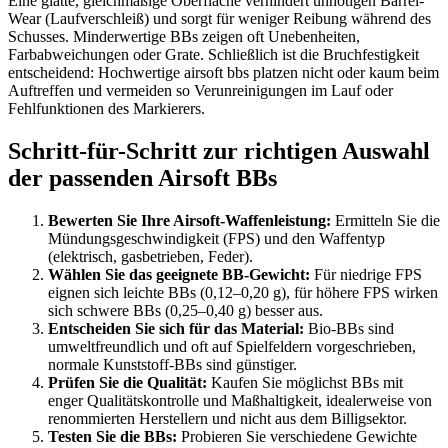
Eine glatte, gleichmäßige Oberfläche verhindert unnötigen Barrel-
Wear (Laufverschleiß) und sorgt für weniger Reibung während des
Schusses. Minderwertige BBs zeigen oft Unebenheiten,
Farbabweichungen oder Grate. Schließlich ist die Bruchfestigkeit
entscheidend: Hochwertige airsoft bbs platzen nicht oder kaum beim
Auftreffen und vermeiden so Verunreinigungen im Lauf oder
Fehlfunktionen des Markierers.
Schritt-für-Schritt zur richtigen Auswahl
der passenden Airsoft BBs
Bewerten Sie Ihre Airsoft-Waffenleistung:
Ermitteln Sie die
Mündungsgeschwindigkeit (FPS) und den Waffentyp
(elektrisch, gasbetrieben, Feder).
Wählen Sie das geeignete BB-Gewicht:
Für niedrige FPS
eignen sich leichte BBs (0,12–0,20 g), für höhere FPS wirken
sich schwere BBs (0,25–0,40 g) besser aus.
Entscheiden Sie sich für das Material:
Bio-BBs sind
umweltfreundlich und oft auf Spielfeldern vorgeschrieben,
normale Kunststoff-BBs sind günstiger.
Prüfen Sie die Qualität:
Kaufen Sie möglichst BBs mit
enger Qualitätskontrolle und Maßhaltigkeit, idealerweise von
renommierten Herstellern und nicht aus dem Billigsektor.
Testen Sie die BBs:
Probieren Sie verschiedene Gewichte