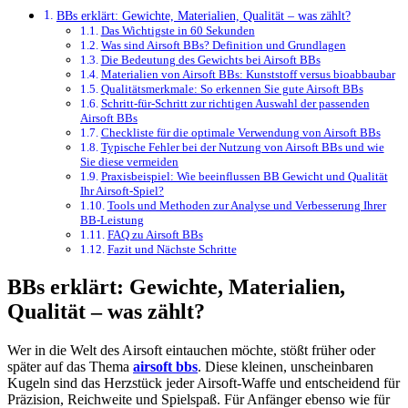
BBs erklärt: Gewichte, Materialien, Qualität – was zählt?
Das Wichtigste in 60 Sekunden
Was sind Airsoft BBs? Definition und Grundlagen
Die Bedeutung des Gewichts bei Airsoft BBs
Materialien von Airsoft BBs: Kunststoff versus bioabbaubar
Qualitätsmerkmale: So erkennen Sie gute Airsoft BBs
Schritt-für-Schritt zur richtigen Auswahl der passenden
Airsoft BBs
Checkliste für die optimale Verwendung von Airsoft BBs
Typische Fehler bei der Nutzung von Airsoft BBs und wie
Sie diese vermeiden
Praxisbeispiel: Wie beeinflussen BB Gewicht und Qualität
Ihr Airsoft-Spiel?
Tools und Methoden zur Analyse und Verbesserung Ihrer
BB-Leistung
FAQ zu Airsoft BBs
Fazit und Nächste Schritte
BBs erklärt: Gewichte, Materialien,
Qualität – was zählt?
Wer in die Welt des Airsoft eintauchen möchte, stößt früher oder
später auf das Thema
airsoft bbs
. Diese kleinen, unscheinbaren
Kugeln sind das Herzstück jeder Airsoft-Waffe und entscheidend für
Präzision, Reichweite und Spielspaß. Für Anfänger ebenso wie für