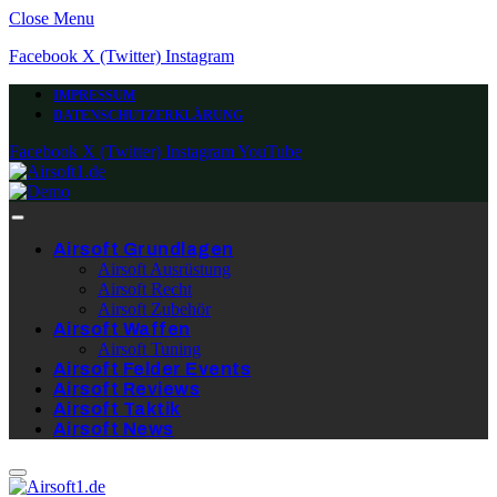
Close Menu
Facebook
X (Twitter)
Instagram
IMPRESSUM
DATENSCHUTZERKLÄRUNG
Facebook
X (Twitter)
Instagram
YouTube
Airsoft Grundlagen
Airsoft Ausrüstung
Airsoft Recht
Airsoft Zubehör
Airsoft Waffen
Airsoft Tuning
Airsoft Felder Events
Airsoft Reviews
Airsoft Taktik
Airsoft News