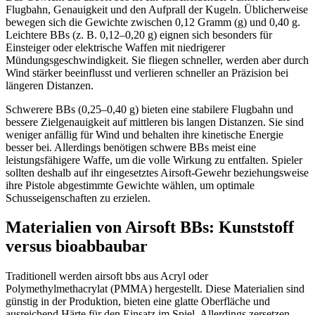
Flugbahn, Genauigkeit und den Aufprall der Kugeln. Üblicherweise
bewegen sich die Gewichte zwischen 0,12 Gramm (g) und 0,40 g.
Leichtere BBs (z. B. 0,12–0,20 g) eignen sich besonders für
Einsteiger oder elektrische Waffen mit niedrigerer
Mündungsgeschwindigkeit. Sie fliegen schneller, werden aber durch
Wind stärker beeinflusst und verlieren schneller an Präzision bei
längeren Distanzen.
Schwerere BBs (0,25–0,40 g) bieten eine stabilere Flugbahn und
bessere Zielgenauigkeit auf mittleren bis langen Distanzen. Sie sind
weniger anfällig für Wind und behalten ihre kinetische Energie
besser bei. Allerdings benötigen schwere BBs meist eine
leistungsfähigere Waffe, um die volle Wirkung zu entfalten. Spieler
sollten deshalb auf ihr eingesetztes Airsoft-Gewehr beziehungsweise
ihre Pistole abgestimmte Gewichte wählen, um optimale
Schusseigenschaften zu erzielen.
Materialien von Airsoft BBs: Kunststoff
versus bioabbaubar
Traditionell werden airsoft bbs aus Acryl oder
Polymethylmethacrylat (PMMA) hergestellt. Diese Materialien sind
günstig in der Produktion, bieten eine glatte Oberfläche und
ausreichend Härte für den Einsatz im Spiel. Allerdings zersetzen