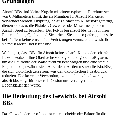
Grundlagen
Airsoft BBs sind kleine Kugeln mit einem typischen Durchmesser
von 6 Millimetern (mm), die als Munition für Airsoft-Markierer
verwendet werden. Ursprünglich aus einfachem Kunststoff gefertigt,
dienen sie dazu, die Pistolen, Gewehre oder Maschinenpistolen im
Airsoft-Spiel zu betreiben. Der Fokus bei airsoft bbs liegt auf ihrer
Einheitlichkeit, Qualität und Sicherheit. Sie sind so gefertigt, dass sie
bei Treffern keine ernsthaften Verletzungen verursachen, weshalb
sie meist weich und leicht sind.
Wichtig ist, dass BBs für Airsoft keine scharfe Kante oder scharfe
Ecken besitzen. Ihre Oberfläche sollte glatt und gleichmäßig sein,
um die Laufröhre der Waffe nicht zu beschädigen und eine stabile
Flugbahn zu gewährleisten. Außerdem existieren spezielle Bio-BBs,
die sich biologisch zersetzen, was den ökologischen Fußabdruck
reduziert. Die korrekte Verwendung von qualitativ hochwertigen
airsoft bbs sorgt für bessere Präzision und verlängert die
Lebensdauer der Waffe.
Die Bedeutung des Gewichts bei Airsoft
BBs
Das Gewicht der airsoft bbs ist ein entscheidender Faktor für die