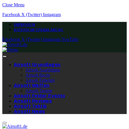
Close Menu
Facebook
X (Twitter)
Instagram
IMPRESSUM
DATENSCHUTZERKLÄRUNG
Facebook
X (Twitter)
Instagram
YouTube
Airsoft Grundlagen
Airsoft Ausrüstung
Airsoft Recht
Airsoft Zubehör
Airsoft Waffen
Airsoft Tuning
Airsoft Felder Events
Airsoft Reviews
Airsoft Taktik
Airsoft News