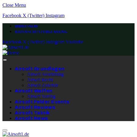
Close Menu
Facebook
X (Twitter)
Instagram
IMPRESSUM
DATENSCHUTZERKLÄRUNG
Facebook
X (Twitter)
Instagram
YouTube
Airsoft Grundlagen
Airsoft Ausrüstung
Airsoft Recht
Airsoft Zubehör
Airsoft Waffen
Airsoft Tuning
Airsoft Felder Events
Airsoft Reviews
Airsoft Taktik
Airsoft News