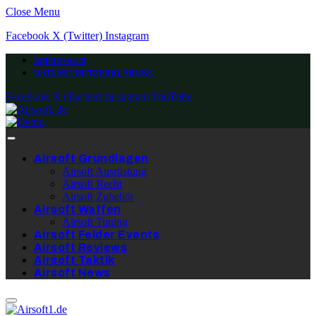
Close Menu
Facebook
X (Twitter)
Instagram
IMPRESSUM
DATENSCHUTZERKLÄRUNG
Facebook
X (Twitter)
Instagram
YouTube
Airsoft Grundlagen
Airsoft Ausrüstung
Airsoft Recht
Airsoft Zubehör
Airsoft Waffen
Airsoft Tuning
Airsoft Felder Events
Airsoft Reviews
Airsoft Taktik
Airsoft News