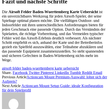
Fazit und nächste Schritte
Die
Airsoft Felder Baden-Wuerttemberg Karte Uebersicht
ist
ein unverzichtbares Werkzeug für jeden Airsoft-Spieler, der seine
Spieltage optimal planen möchte. Die vielfältigen Outdoor- und
Indoorfelder mit ihren unterschiedlichen Anforderungen bieten für
jeden Geschmack eine passende Option. Durch das Verständnis der
Spielarten, die richtige Vorbereitung, und das Vermeiden typischer
Fehler wird das Airsoft-Erlebnis deutlich verbessert. Als nächster
Schritt empfiehlt es sich, anhand der Karte und der Betreiberinfos
gezielt ein Spielfeld auszuwählen, eine Teilnahme abzuklären und
das passende Equipment zusammenzustellen. So steht spannenden
und sicheren Gefechten in Baden-Württemberg nichts mehr im
Wege.
airsoft felder baden-wuerttemberg karte uebersicht
Share.
Facebook
Twitter
Pinterest
LinkedIn
Tumblr
Reddit
Email
Previous Article
Actioncam Mount Premium-Auswahl: lohnt sich der
Aufpreis?
Next Article
Actioncam Mount Setup Guide: ideale Konfiguration
für dein Spielprofil