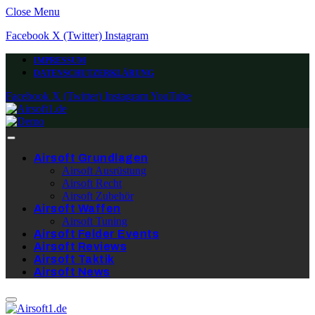
Close Menu
Facebook
X (Twitter)
Instagram
IMPRESSUM
DATENSCHUTZERKLÄRUNG
Facebook
X (Twitter)
Instagram
YouTube
Airsoft Grundlagen
Airsoft Ausrüstung
Airsoft Recht
Airsoft Zubehör
Airsoft Waffen
Airsoft Tuning
Airsoft Felder Events
Airsoft Reviews
Airsoft Taktik
Airsoft News