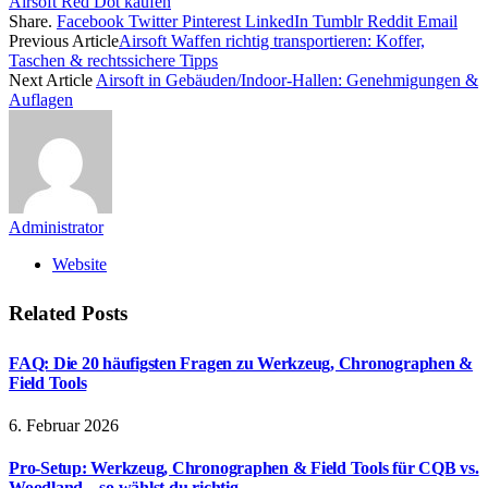
Airsoft Red Dot kaufen
Share.
Facebook
Twitter
Pinterest
LinkedIn
Tumblr
Reddit
Email
Previous Article
Airsoft Waffen richtig transportieren: Koffer,
Taschen & rechtssichere Tipps
Next Article
Airsoft in Gebäuden/Indoor-Hallen: Genehmigungen &
Auflagen
Administrator
Website
Related
Posts
FAQ: Die 20 häufigsten Fragen zu Werkzeug, Chronographen &
Field Tools
6. Februar 2026
Pro-Setup: Werkzeug, Chronographen & Field Tools für CQB vs.
Woodland – so wählst du richtig