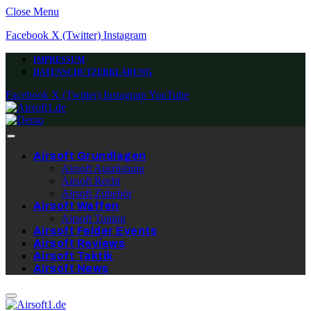
Close Menu
Facebook
X (Twitter)
Instagram
IMPRESSUM
DATENSCHUTZERKLÄRUNG
Facebook
X (Twitter)
Instagram
YouTube
Airsoft Grundlagen
Airsoft Ausrüstung
Airsoft Recht
Airsoft Zubehör
Airsoft Waffen
Airsoft Tuning
Airsoft Felder Events
Airsoft Reviews
Airsoft Taktik
Airsoft News