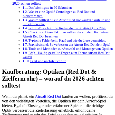
2026 achten solltest
Das Wichtigste in 60 Sekunden
Was ist eine Optik? Grundlagen zu Red Dot und
Zielfernrohren
Warum solltest du ein Airsoft Red Dot kaufen? Vorteile und
Einsatzbereiche
Schritt-für-Schritt: So findest du die richtige Optik 2026
Checkliste: Diese Faktoren solltest du vor dem Kauf eines
Airsoft Red Dot beachten
Typische Fehler beim Kauf und wie du diese vermeidest
Praxisbeispiel: So verbessert ein Airsoft Red Dot dein Spiel
Tools und Methoden zur Auswahl und Montage von Optiken
FAQ – Häufig gestellte Fragen zum Thema Airsoft Red Dot
kaufen
Fazit und nächste Schritte
Kaufberatung: Optiken (Red Dot &
Zielfernrohr) – worauf du 2026 achten
solltest
Wenn du planst, ein
Airsoft Red Dot
kaufen zu wollen, profitierst du
von den vielfältigen Vorteilen, die Optiken für dein Airsoft-Spiel
bieten. Egal ob Einsteiger oder erfahrener Spieler – die richtige
Optik verbessert die Zielerfassung erheblich, erhöht deine
Trefferquote und macht das Spiel angenehmer und präziser. In