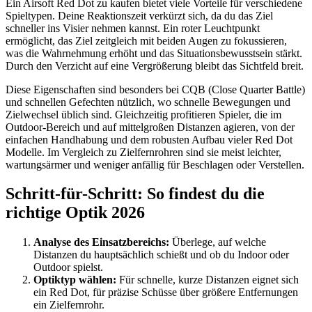
Ein Airsoft Red Dot zu kaufen bietet viele Vorteile für verschiedene
Spieltypen. Deine Reaktionszeit verkürzt sich, da du das Ziel
schneller ins Visier nehmen kannst. Ein roter Leuchtpunkt
ermöglicht, das Ziel zeitgleich mit beiden Augen zu fokussieren,
was die Wahrnehmung erhöht und das Situationsbewusstsein stärkt.
Durch den Verzicht auf eine Vergrößerung bleibt das Sichtfeld breit.
Diese Eigenschaften sind besonders bei CQB (Close Quarter Battle)
und schnellen Gefechten nützlich, wo schnelle Bewegungen und
Zielwechsel üblich sind. Gleichzeitig profitieren Spieler, die im
Outdoor-Bereich und auf mittelgroßen Distanzen agieren, von der
einfachen Handhabung und dem robusten Aufbau vieler Red Dot
Modelle. Im Vergleich zu Zielfernrohren sind sie meist leichter,
wartungsärmer und weniger anfällig für Beschlagen oder Verstellen.
Schritt-für-Schritt: So findest du die
richtige Optik 2026
Analyse des Einsatzbereichs:
Überlege, auf welche
Distanzen du hauptsächlich schießt und ob du Indoor oder
Outdoor spielst.
Optiktyp wählen:
Für schnelle, kurze Distanzen eignet sich
ein Red Dot, für präzise Schüsse über größere Entfernungen
ein Zielfernrohr.