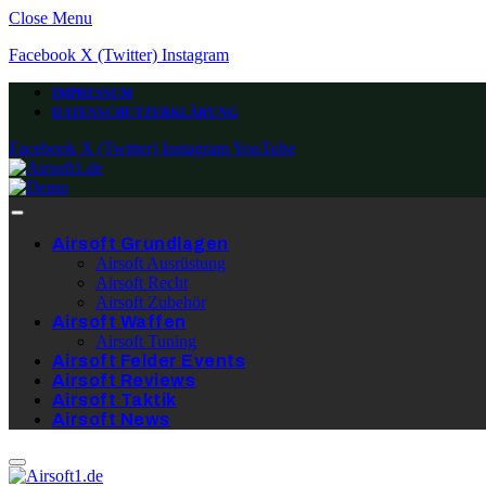
Close Menu
Facebook
X (Twitter)
Instagram
IMPRESSUM
DATENSCHUTZERKLÄRUNG
Facebook
X (Twitter)
Instagram
YouTube
Airsoft Grundlagen
Airsoft Ausrüstung
Airsoft Recht
Airsoft Zubehör
Airsoft Waffen
Airsoft Tuning
Airsoft Felder Events
Airsoft Reviews
Airsoft Taktik
Airsoft News