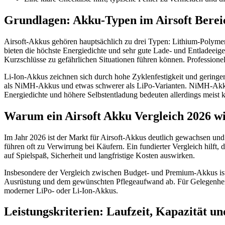
Grundlagen: Akku-Typen im Airsoft Berei
Airsoft-Akkus gehören hauptsächlich zu drei Typen: Lithium-Polyme
bieten die höchste Energiedichte und sehr gute Lade- und Entladeeige
Kurzschlüsse zu gefährlichen Situationen führen können. Professione
Li-Ion-Akkus zeichnen sich durch hohe Zyklenfestigkeit und geringer
als NiMH-Akkus und etwas schwerer als LiPo-Varianten. NiMH-Akkus si
Energiedichte und höhere Selbstentladung bedeuten allerdings meist 
Warum ein Airsoft Akku Vergleich 2026 wic
Im Jahr 2026 ist der Markt für Airsoft-Akkus deutlich gewachsen und 
führen oft zu Verwirrung bei Käufern. Ein fundierter Vergleich hilft
auf Spielspaß, Sicherheit und langfristige Kosten auswirken.
Insbesondere der Vergleich zwischen Budget- und Premium-Akkus ist e
Ausrüstung und dem gewünschten Pflegeaufwand ab. Für Gelegenheitss
moderner LiPo- oder Li-Ion-Akkus.
Leistungskriterien: Laufzeit, Kapazität u