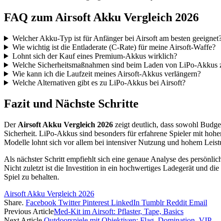
FAQ zum Airsoft Akku Vergleich 2026
Welcher Akku-Typ ist für Anfänger bei Airsoft am besten geeignet
Wie wichtig ist die Entladerate (C-Rate) für meine Airsoft-Waffe?
Lohnt sich der Kauf eines Premium-Akkus wirklich?
Welche Sicherheitsmaßnahmen sind beim Laden von LiPo-Akkus 
Wie kann ich die Laufzeit meines Airsoft-Akkus verlängern?
Welche Alternativen gibt es zu LiPo-Akkus bei Airsoft?
Fazit und Nächste Schritte
Der
Airsoft Akku Vergleich 2026
zeigt deutlich, dass sowohl Budge
Sicherheit. LiPo-Akkus sind besonders für erfahrene Spieler mit ho
Modelle lohnt sich vor allem bei intensiver Nutzung und hohem Leist
Als nächster Schritt empfiehlt sich eine genaue Analyse des persönli
Nicht zuletzt ist die Investition in ein hochwertiges Ladegerät un
Spiel zu behalten.
Airsoft Akku Vergleich 2026
Share.
Facebook
Twitter
Pinterest
LinkedIn
Tumblr
Reddit
Email
Previous Article
Med-Kit im Airsoft: Pflaster, Tape, Basics
Next Article
Outdoorspiele mit Objektiven: Flag, Domination, VIP