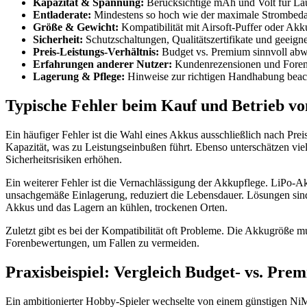
Kapazität & Spannung:
Berücksichtige mAh und Volt für Lau
Entladerate:
Mindestens so hoch wie der maximale Strombeda
Größe & Gewicht:
Kompatibilität mit Airsoft-Puffer oder Akk
Sicherheit:
Schutzschaltungen, Qualitätszertifikate und geeign
Preis-Leistungs-Verhältnis:
Budget vs. Premium sinnvoll ab
Erfahrungen anderer Nutzer:
Kundenrezensionen und Foren 
Lagerung & Pflege:
Hinweise zur richtigen Handhabung beac
Typische Fehler beim Kauf und Betrieb v
Ein häufiger Fehler ist die Wahl eines Akkus ausschließlich nach Prei
Kapazität, was zu Leistungseinbußen führt. Ebenso unterschätzen vie
Sicherheitsrisiken erhöhen.
Ein weiterer Fehler ist die Vernachlässigung der Akkupflege. LiPo-A
unsachgemäße Einlagerung, reduziert die Lebensdauer. Lösungen si
Akkus und das Lagern an kühlen, trockenen Orten.
Zuletzt gibt es bei der Kompatibilität oft Probleme. Die Akkugröße
Forenbewertungen, um Fallen zu vermeiden.
Praxisbeispiel: Vergleich Budget- vs. Pre
Ein ambitionierter Hobby-Spieler wechselte von einem günstigen NiM