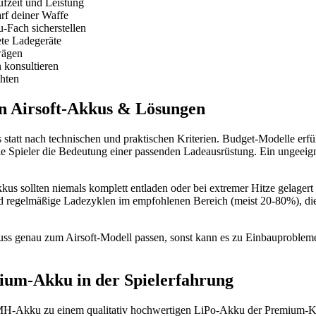
fzeit und Leistung
rf deiner Waffe
u-Fach sicherstellen
ete Ladegeräte
wägen
konsultieren
hten
on Airsoft-Akkus & Lösungen
s statt nach technischen und praktischen Kriterien. Budget-Modelle erfü
le Spieler die Bedeutung einer passenden Ladeausrüstung. Ein ungeeig
kkus sollten niemals komplett entladen oder bei extremer Hitze gelag
nd regelmäßige Ladezyklen im empfohlenen Bereich (meist 20-80%), d
 muss genau zum Airsoft-Modell passen, sonst kann es zu Einbauprobl
mium-Akku in der Spielerfahrung
H-Akku zu einem qualitativ hochwertigen LiPo-Akku der Premium-Klass