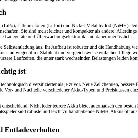
ch
r (LiPo), Lithium-Ionen (Li-Ion) und Nickel-Metallhydrid (NiMH). Je
nschaften. Sie sind meist leichter und kompakter als andere. Allerding
lle Ladegeräte und Überwachungselektronik sind daher unerlässlich.
e Selbstentladung aus. Ihr Aufbau ist robuster und die Handhabung wen
nd wegen ihrer Stabilität und vergleichsweise einfachen Pflege weite
kürzere Laufzeiten, die unter stark wechselnden Belastungen leiden kön
htig ist
technologisch diversifizierter als je zuvor. Neue Zellchemien, bessere
, die Vor- und Nachteile verschiedener Akku-Typen und Preisklassen einz
ntscheidend: Nicht jeder teurere Akku bietet automatisch den besten 
pieler sind robuste und leicht zu handhabende NiMH-Akkus oft ausrei
nd Entladeverhalten