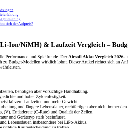
 Lösungen
ielerfahrung
t-Optimierung
nt sich der Aufpreis?
/Li-Ion/NiMH) & Laufzeit Vergleich – Budge
 die Performance und Spielfreude. Der
Airsoft Akku Vergleich 2026
an
 zu Budget-Modellen wirklich lohnt. Dieser Artikel richtet sich an Anf
währleisten.
fzeiten, benötigen aber vorsichtige Handhabung.
giedichte und hoher Zyklenfestigkeit.
 meist kürzere Laufzeiten und mehr Gewicht.
arbeitung und längere Lebensdauer, rechtfertigen aber nicht immer den
(V), Entladerate (C-Rate) und Qualität der Zellen.
tur und Gerätetyp stark beeinflusst.
t und Lebensdauer, insbesondere bei LiPo-Akkus.
ie richtige Kaufentscheidung zu treffen.