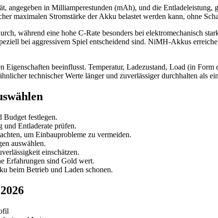
tät, angegeben in Milliamperestunden (mAh), und die Entladeleistung, 
welcher maximalen Stromstärke der Akku belastet werden kann, ohne Sc
 durch, während eine hohe C-Rate besonders bei elektromechanisch star
peziell bei aggressivem Spiel entscheidend sind. NiMH-Akkus erreichen
en Eigenschaften beeinflusst. Temperatur, Ladezustand, Load (in Form 
hnlicher technischer Werte länger und zuverlässiger durchhalten als e
auswählen
 Budget festlegen.
 und Entladerate prüfen.
achten, um Einbauprobleme zu vermeiden.
gen auswählen.
verlässigkeit einschätzen.
e Erfahrungen sind Gold wert.
u beim Betrieb und Laden schonen.
 2026
fil