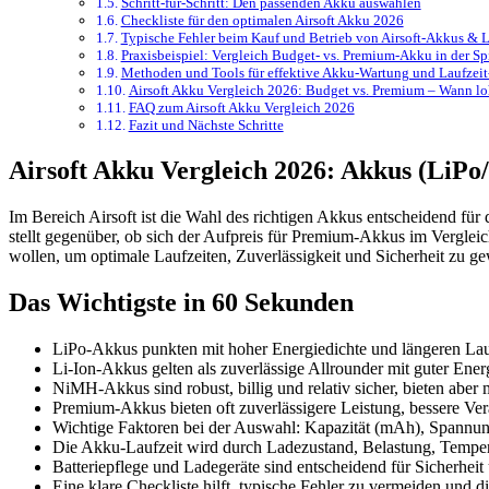
Schritt-für-Schritt: Den passenden Akku auswählen
Checkliste für den optimalen Airsoft Akku 2026
Typische Fehler beim Kauf und Betrieb von Airsoft-Akkus &
Praxisbeispiel: Vergleich Budget- vs. Premium-Akku in der Sp
Methoden und Tools für effektive Akku-Wartung und Laufzei
Airsoft Akku Vergleich 2026: Budget vs. Premium – Wann loh
FAQ zum Airsoft Akku Vergleich 2026
Fazit und Nächste Schritte
Airsoft Akku Vergleich 2026: Akkus (LiPo
Im Bereich Airsoft ist die Wahl des richtigen Akkus entscheidend für
stellt gegenüber, ob sich der Aufpreis für Premium-Akkus im Vergleich
wollen, um optimale Laufzeiten, Zuverlässigkeit und Sicherheit zu ge
Das Wichtigste in 60 Sekunden
LiPo-Akkus punkten mit hoher Energiedichte und längeren Lau
Li-Ion-Akkus gelten als zuverlässige Allrounder mit guter Ener
NiMH-Akkus sind robust, billig und relativ sicher, bieten aber
Premium-Akkus bieten oft zuverlässigere Leistung, bessere Ver
Wichtige Faktoren bei der Auswahl: Kapazität (mAh), Spannung 
Die Akku-Laufzeit wird durch Ladezustand, Belastung, Tempera
Batteriepflege und Ladegeräte sind entscheidend für Sicherhei
Eine klare Checkliste hilft, typische Fehler zu vermeiden und d