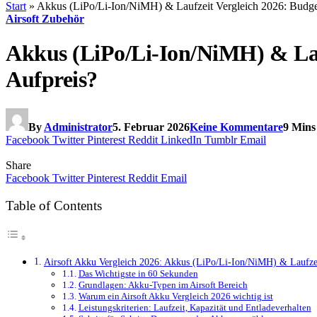
Start
»
Akkus (LiPo/Li-Ion/NiMH) & Laufzeit Vergleich 2026: Budget
Airsoft Zubehör
Akkus (LiPo/Li-Ion/NiMH) & Lauf
Aufpreis?
By
Administrator
5. Februar 2026
Keine Kommentare
9 Mins
Facebook
Twitter
Pinterest
Reddit
LinkedIn
Tumblr
Email
Share
Facebook
Twitter
Pinterest
Reddit
Email
Table of Contents
Airsoft Akku Vergleich 2026: Akkus (LiPo/Li-Ion/NiMH) & Laufzeit
Das Wichtigste in 60 Sekunden
Grundlagen: Akku-Typen im Airsoft Bereich
Warum ein Airsoft Akku Vergleich 2026 wichtig ist
Leistungskriterien: Laufzeit, Kapazität und Entladeverhalten