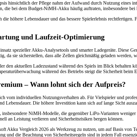
is hinsichtlich der Pflege nahm der Aufwand durch Nutzung eines intell
en, die bei dem Budget-NiMH-Akku häufig auftraten, insbesondere bei
 die höhere Lebensdauer und das bessere Spielerlebnis rechtfertigen. 
artung und Laufzeit-Optimierung
insatz spezieller Akku-Analysetools und smarter Ladegeräte. Diese 
, da sie sicherstellen, dass alle Zellen gleichmäßig geladen werden, 
ler den aktuellen Ladezustand während des Spiels im Blick behalten 
eraturüberwachung während des Betriebs steigt die Sicherheit beim E
Premium – Wann lohnt sich der Aufpreis?
lich vom individuellen Nutzungsverhalten ab. Für Vielspieler und pro
und Lebensdauer. Die höhere Investition kann sich auf lange Sicht ausz
, insbesondere NiMH-Modelle, die gegenüber LiPo-Varianten weniger hei
ell an Leistung verlieren und Sicherheitsrisiken bergen können.
soft Akku Vergleich 2026 als Werkzeug zu nutzen, um auf Basis von Tec
g und die Beachtung von Sicherheitsregeln sind in jedem Fall essenzie