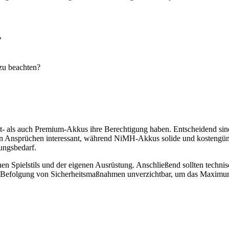
?
zu beachten?
t- als auch Premium-Akkus ihre Berechtigung haben. Entscheidend sind 
hen Ansprüchen interessant, während NiMH-Akkus solide und kostengüns
ungsbedarf.
chen Spielstils und der eigenen Ausrüstung. Anschließend sollten techn
d die Befolgung von Sicherheitsmaßnahmen unverzichtbar, um das Maxim