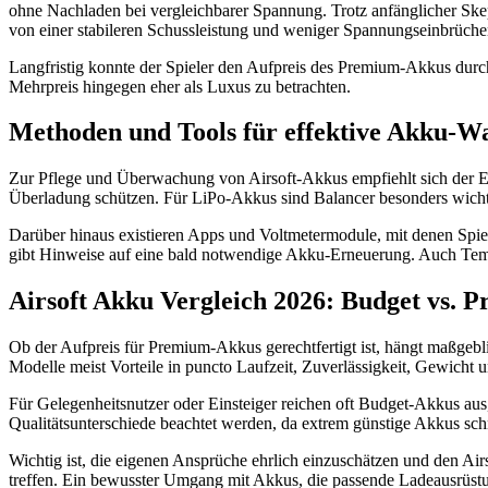
ohne Nachladen bei vergleichbarer Spannung. Trotz anfänglicher Skeps
von einer stabileren Schussleistung und weniger Spannungseinbrüch
Langfristig konnte der Spieler den Aufpreis des Premium-Akkus durch
Mehrpreis hingegen eher als Luxus zu betrachten.
Methoden und Tools für effektive Akku-W
Zur Pflege und Überwachung von Airsoft-Akkus empfiehlt sich der E
Überladung schützen. Für LiPo-Akkus sind Balancer besonders wichtig
Darüber hinaus existieren Apps und Voltmetermodule, mit denen Spie
gibt Hinweise auf eine bald notwendige Akku-Erneuerung. Auch Temp
Airsoft Akku Vergleich 2026: Budget vs. 
Ob der Aufpreis für Premium-Akkus gerechtfertigt ist, hängt maßgeb
Modelle meist Vorteile in puncto Laufzeit, Zuverlässigkeit, Gewicht 
Für Gelegenheitsnutzer oder Einsteiger reichen oft Budget-Akkus aus
Qualitätsunterschiede beachtet werden, da extrem günstige Akkus schn
Wichtig ist, die eigenen Ansprüche ehrlich einzuschätzen und den Air
treffen. Ein bewusster Umgang mit Akkus, die passende Ladeausrüstun