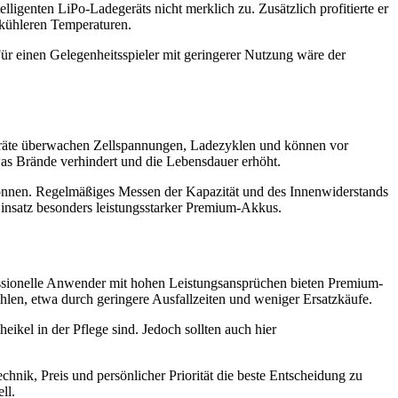
igenten LiPo-Ladegeräts nicht merklich zu. Zusätzlich profitierte er
 kühleren Temperaturen.
Für einen Gelegenheitsspieler mit geringerer Nutzung wäre der
Geräte überwachen Zellspannungen, Ladezyklen und können vor
was Brände verhindert und die Lebensdauer erhöht.
können. Regelmäßiges Messen der Kapazität und des Innenwiderstands
insatz besonders leistungsstarker Premium-Akkus.
fessionelle Anwender mit hohen Leistungsansprüchen bieten Premium-
ahlen, etwa durch geringere Ausfallzeiten und weniger Ersatzkäufe.
kel in der Pflege sind. Jedoch sollten auch hier
hnik, Preis und persönlicher Priorität die beste Entscheidung zu
ll.