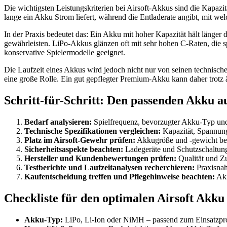
Die wichtigsten Leistungskriterien bei Airsoft-Akkus sind die Kapazi
lange ein Akku Strom liefert, während die Entladerate angibt, mit 
In der Praxis bedeutet das: Ein Akku mit hoher Kapazität hält länger
gewährleisten. LiPo-Akkus glänzen oft mit sehr hohen C-Raten, die s
konservative Spielermodelle geeignet.
Die Laufzeit eines Akkus wird jedoch nicht nur von seinen technisch
eine große Rolle. Ein gut gepflegter Premium-Akku kann daher trotz ä
Schritt-für-Schritt: Den passenden Akku 
Bedarf analysieren:
Spielfrequenz, bevorzugter Akku-Typ und
Technische Spezifikationen vergleichen:
Kapazität, Spannung
Platz im Airsoft-Gewehr prüfen:
Akkugröße und -gewicht be
Sicherheitsaspekte beachten:
Ladegeräte und Schutzschaltun
Hersteller und Kundenbewertungen prüfen:
Qualität und Zu
Testberichte und Laufzeitanalysen recherchieren:
Praxisnah
Kaufentscheidung treffen und Pflegehinweise beachten:
Akk
Checkliste für den optimalen Airsoft Akku
Akku-Typ:
LiPo, Li-Ion oder NiMH – passend zum Einsatzpro