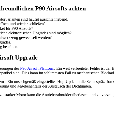
 freundlichen P90 Airsofts achten
orvarianten sind häufig ausschlaggebend.
 öffnen und wieder schließen?
ket für P90 Airsofts?
lche elektronischen Upgrades sind möglich?
lwerkzeug gewechselt werden?
grades.
g beachten.
irsoft Upgrade
derungen der
P90 Airsoft Plattform
. Ein weit verbreiteter Fehler ist de
ompatibel sind. Dies kann im schlimmsten Fall zu mechanischen Blocka
tems. Ein unsachgemäß eingestelltes Hop-Up kann die Schusspräzision s
tierung und gegebenenfalls der Austausch der Dichtungen.
 zu starker Motor kann die Antriebszahnräder überlasten und zu vorzeit