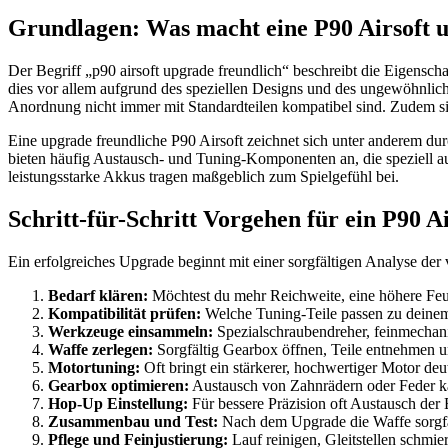
Grundlagen: Was macht eine P90 Airsoft u
Der Begriff „p90 airsoft upgrade freundlich“ beschreibt die Eigensch
dies vor allem aufgrund des speziellen Designs und des ungewöhnlich
Anordnung nicht immer mit Standardteilen kompatibel sind. Zudem si
Eine upgrade freundliche P90 Airsoft zeichnet sich unter anderem dur
bieten häufig Austausch- und Tuning-Komponenten an, die speziell a
leistungsstarke Akkus tragen maßgeblich zum Spielgefühl bei.
Schritt-für-Schritt Vorgehen für ein P90 A
Ein erfolgreiches Upgrade beginnt mit einer sorgfältigen Analyse de
Bedarf klären:
Möchtest du mehr Reichweite, eine höhere Feue
Kompatibilität prüfen:
Welche Tuning-Teile passen zu deinem
Werkzeuge einsammeln:
Spezialschraubendreher, feinmechanis
Waffe zerlegen:
Sorgfältig Gearbox öffnen, Teile entnehmen u
Motortuning:
Oft bringt ein stärkerer, hochwertiger Motor deu
Gearbox optimieren:
Austausch von Zahnrädern oder Feder ka
Hop-Up Einstellung:
Für bessere Präzision oft Austausch der 
Zusammenbau und Test:
Nach dem Upgrade die Waffe sorgfä
Pflege und Feinjustierung:
Lauf reinigen, Gleitstellen schmie