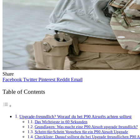
Share
Facebook
Twitter
Pinterest
Reddit
Email
Table of Contents
Upgrade-freundlich? Worauf du bei P90 Airsofts achten solltest
Das Wichtigste in 60 Sekunden
Grundlagen: Was macht eine P90 Airsoft upgrade freundlich?
Schritt-für-Schritt Vorgehen für ein P90 Airsoft Upgrade
Checkliste: Darauf solltest du bei Upgrade freundlichen P90 Ai