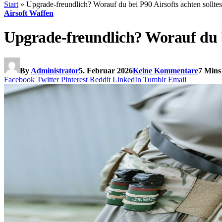
Start
»
Upgrade-freundlich? Worauf du bei P90 Airsofts achten solltes
Airsoft Waffen
Upgrade-freundlich? Worauf du be
By
Administrator
5. Februar 2026
Keine Kommentare
7 Mins
Facebook
Twitter
Pinterest
Reddit
LinkedIn
Tumblr
Email