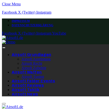
Close Menu
Facebook
X (Twitter)
Instagram
IMPRESSUM
DATENSCHUTZERKLÄRUNG
Facebook
X (Twitter)
Instagram
YouTube
Airsoft Grundlagen
Airsoft Ausrüstung
Airsoft Recht
Airsoft Zubehör
Airsoft Waffen
Airsoft Tuning
Airsoft Felder Events
Airsoft Reviews
Airsoft Taktik
Airsoft News