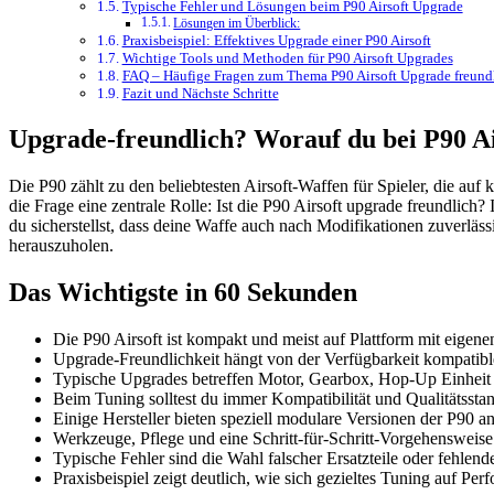
Typische Fehler und Lösungen beim P90 Airsoft Upgrade
Lösungen im Überblick:
Praxisbeispiel: Effektives Upgrade einer P90 Airsoft
Wichtige Tools und Methoden für P90 Airsoft Upgrades
FAQ – Häufige Fragen zum Thema P90 Airsoft Upgrade freund
Fazit und Nächste Schritte
Upgrade-freundlich? Worauf du bei P90 Air
Die P90 zählt zu den beliebtesten Airsoft-Waffen für Spieler, die au
die Frage eine zentrale Rolle: Ist die P90 Airsoft upgrade freundlic
du sicherstellst, dass deine Waffe auch nach Modifikationen zuverlässig
herauszuholen.
Das Wichtigste in 60 Sekunden
Die P90 Airsoft ist kompakt und meist auf Plattform mit eigenen,
Upgrade-Freundlichkeit hängt von der Verfügbarkeit kompatible
Typische Upgrades betreffen Motor, Gearbox, Hop-Up Einhei
Beim Tuning solltest du immer Kompatibilität und Qualitätssta
Einige Hersteller bieten speziell modulare Versionen der P90 an
Werkzeuge, Pflege und eine Schritt-für-Schritt-Vorgehensweise 
Typische Fehler sind die Wahl falscher Ersatzteile oder fehl
Praxisbeispiel zeigt deutlich, wie sich gezieltes Tuning auf Pe