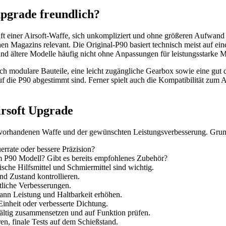
pgrade freundlich?
aft einer Airsoft-Waffe, sich unkompliziert und ohne größeren Aufwand
en Magazins relevant. Die Original-P90 basiert technisch meist auf ein
nd ältere Modelle häufig nicht ohne Anpassungen für leistungsstarke 
ch modulare Bauteile, eine leicht zugängliche Gearbox sowie eine gut do
uf die P90 abgestimmt sind. Ferner spielt auch die Kompatibilität zu
irsoft Upgrade
r vorhandenen Waffe und der gewünschten Leistungsverbesserung. Grundsä
rrate oder bessere Präzision?
 P90 Modell? Gibt es bereits empfohlenes Zubehör?
che Hilfsmittel und Schmiermittel sind wichtig.
nd Zustand kontrollieren.
tliche Verbesserungen.
nn Leistung und Haltbarkeit erhöhen.
Einheit oder verbesserte Dichtung.
ltig zusammensetzen und auf Funktion prüfen.
ren, finale Tests auf dem Schießstand.