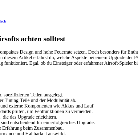
lich
softs achten solltest
f kompaktes Design und hohe Feuerrate setzen. Doch besonders für Enthu
h? In diesem Artikel erfährst du, welche Aspekte bei einem Upgrade der
 funktioniert. Egal, ob du Einsteiger oder erfahrener Airsoft-Spieler bi
 spezifizierten Teilen ausgelegt.
r Tuning-Teile und der Modularität ab.
t und externe Komponenten wie Akkus und Lauf.
ndards prüfen, um Fehlfunktionen zu vermeiden.
, die das Upgrade erleichtern.
sind entscheidend für ein erfolgreiches Upgrade.
ende Erfahrung beim Zusammenbau.
rformance und Haltbarkeit auswirkt.