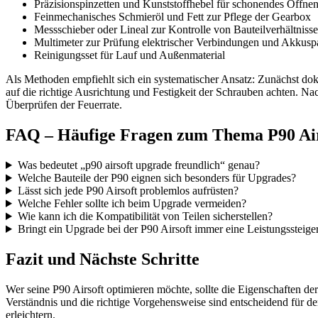
Präzisionspinzetten und Kunststoffhebel für schonendes Öffne
Feinmechanisches Schmieröl und Fett zur Pflege der Gearbox
Messschieber oder Lineal zur Kontrolle von Bauteilverhältniss
Multimeter zur Prüfung elektrischer Verbindungen und Akkus
Reinigungsset für Lauf und Außenmaterial
Als Methoden empfiehlt sich ein systematischer Ansatz: Zunächst dok
auf die richtige Ausrichtung und Festigkeit der Schrauben achten. 
Überprüfen der Feuerrate.
FAQ – Häufige Fragen zum Thema P90 Air
Was bedeutet „p90 airsoft upgrade freundlich“ genau?
Welche Bauteile der P90 eignen sich besonders für Upgrades?
Lässt sich jede P90 Airsoft problemlos aufrüsten?
Welche Fehler sollte ich beim Upgrade vermeiden?
Wie kann ich die Kompatibilität von Teilen sicherstellen?
Bringt ein Upgrade bei der P90 Airsoft immer eine Leistungssteig
Fazit und Nächste Schritte
Wer seine P90 Airsoft optimieren möchte, sollte die Eigenschaften 
Verständnis und die richtige Vorgehensweise sind entscheidend für d
erleichtern.