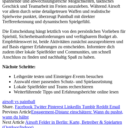
spannende und abwechslungsreiche Möglichkeiten, taktisches
Geschick und Teamarbeit im Freien auszuleben. Während Airsoft
vor allem durch seine detailgetreuen Waffen und realistische
Spielweise punktet, überzeugt Paintball mit direkter
Treffererkennung und dynamischem Spielgefühl.
Die Entscheidung hängt letztlich von den persönlichen Vorlieben für
Spielstil, Sicherheitsanforderungen und verfügbarem Budget ab.
Empfehlenswert ist, beide Aktivitäten zunächst auszuprobieren und
auf Basis eigener Erfahrungen zu entscheiden. Informiere dich
zudem über lokale Spielfelder und Communities, um schnell
Anschluss zu finden und nachhaltig Spaß zu haben.
Nächste Schritte:
Leihgeräte testen und Einsteiger-Events besuchen
Auswahl einer passenden Schutz- und Spielausrüstung
Lokale Spielfelder und Teams recherchieren
Weiterführende Tipps und Erfahrungsberichte online lesen
airsoft vs paintball
Share.
Facebook
Twitter
Pinterest
LinkedIn
Tumblr
Reddit
Email
Previous Article
Engagement-Distanz einschätzen: Wann du pushst,
wann du hältst
Next Article
Airsoft Felder in Berlin: Karte, Betreiber & Spielarten
(Outdoor/Indoor)