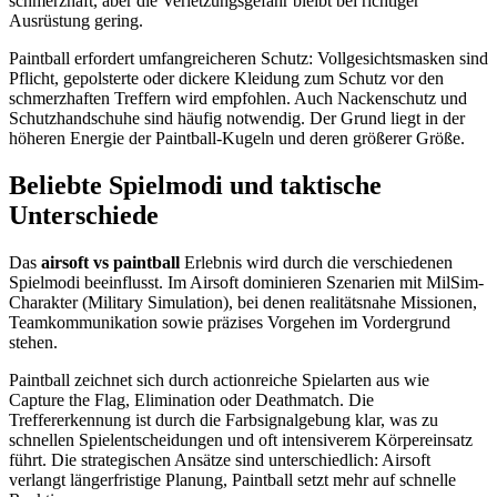
schmerzhaft, aber die Verletzungsgefahr bleibt bei richtiger
Ausrüstung gering.
Paintball erfordert umfangreicheren Schutz: Vollgesichtsmasken sind
Pflicht, gepolsterte oder dickere Kleidung zum Schutz vor den
schmerzhaften Treffern wird empfohlen. Auch Nackenschutz und
Schutzhandschuhe sind häufig notwendig. Der Grund liegt in der
höheren Energie der Paintball-Kugeln und deren größerer Größe.
Beliebte Spielmodi und taktische
Unterschiede
Das
airsoft vs paintball
Erlebnis wird durch die verschiedenen
Spielmodi beeinflusst. Im Airsoft dominieren Szenarien mit MilSim-
Charakter (Military Simulation), bei denen realitätsnahe Missionen,
Teamkommunikation sowie präzises Vorgehen im Vordergrund
stehen.
Paintball zeichnet sich durch actionreiche Spielarten aus wie
Capture the Flag, Elimination oder Deathmatch. Die
Treffererkennung ist durch die Farbsignalgebung klar, was zu
schnellen Spielentscheidungen und oft intensiverem Körpereinsatz
führt. Die strategischen Ansätze sind unterschiedlich: Airsoft
verlangt längerfristige Planung, Paintball setzt mehr auf schnelle