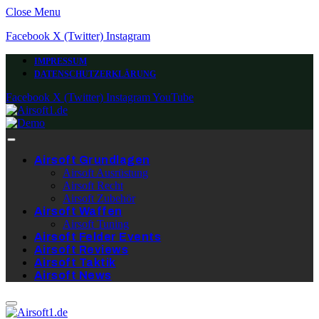
Close Menu
Facebook
X (Twitter)
Instagram
IMPRESSUM
DATENSCHUTZERKLÄRUNG
Facebook
X (Twitter)
Instagram
YouTube
Airsoft Grundlagen
Airsoft Ausrüstung
Airsoft Recht
Airsoft Zubehör
Airsoft Waffen
Airsoft Tuning
Airsoft Felder Events
Airsoft Reviews
Airsoft Taktik
Airsoft News