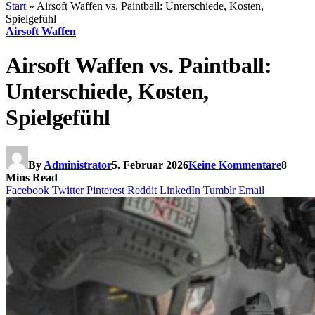
Start
»
Airsoft Waffen vs. Paintball: Unterschiede, Kosten,
Spielgefühl
Airsoft Waffen
Airsoft Waffen vs. Paintball:
Unterschiede, Kosten,
Spielgefühl
By
Administrator
5. Februar 2026
Keine Kommentare
8
Mins Read
Facebook
Twitter
Pinterest
Reddit
LinkedIn
Tumblr
Email