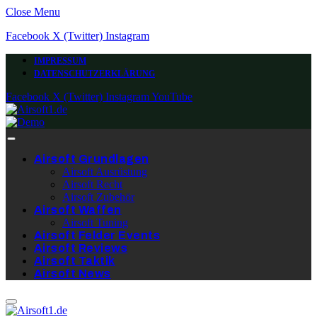
Close Menu
Facebook
X (Twitter)
Instagram
IMPRESSUM
DATENSCHUTZERKLÄRUNG
Facebook
X (Twitter)
Instagram
YouTube
Airsoft Grundlagen
Airsoft Ausrüstung
Airsoft Recht
Airsoft Zubehör
Airsoft Waffen
Airsoft Tuning
Airsoft Felder Events
Airsoft Reviews
Airsoft Taktik
Airsoft News