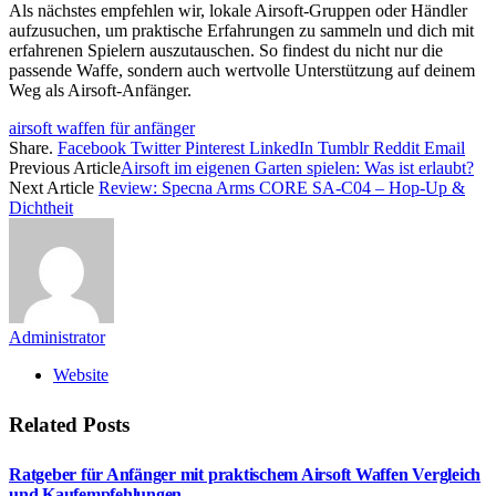
Als nächstes empfehlen wir, lokale Airsoft-Gruppen oder Händler
aufzusuchen, um praktische Erfahrungen zu sammeln und dich mit
erfahrenen Spielern auszutauschen. So findest du nicht nur die
passende Waffe, sondern auch wertvolle Unterstützung auf deinem
Weg als Airsoft-Anfänger.
airsoft waffen für anfänger
Share.
Facebook
Twitter
Pinterest
LinkedIn
Tumblr
Reddit
Email
Previous Article
Airsoft im eigenen Garten spielen: Was ist erlaubt?
Next Article
Review: Specna Arms CORE SA-C04 – Hop-Up &
Dichtheit
Administrator
Website
Related
Posts
Ratgeber für Anfänger mit praktischem Airsoft Waffen Vergleich
und Kaufempfehlungen