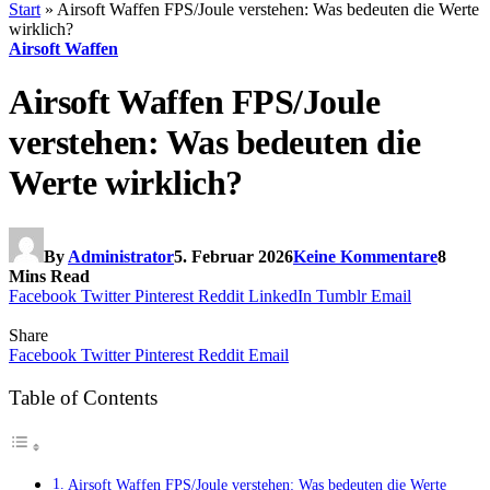
Start
»
Airsoft Waffen FPS/Joule verstehen: Was bedeuten die Werte
wirklich?
Airsoft Waffen
Airsoft Waffen FPS/Joule
verstehen: Was bedeuten die
Werte wirklich?
By
Administrator
5. Februar 2026
Keine Kommentare
8
Mins Read
Facebook
Twitter
Pinterest
Reddit
LinkedIn
Tumblr
Email
Share
Facebook
Twitter
Pinterest
Reddit
Email
Table of Contents
Airsoft Waffen FPS/Joule verstehen: Was bedeuten die Werte