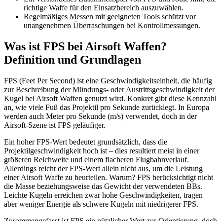
richtige Waffe für den Einsatzbereich auszuwählen.
Regelmäßiges Messen mit geeigneten Tools schützt vor
unangenehmen Überraschungen bei Kontrollmessungen.
Was ist FPS bei Airsoft Waffen?
Definition und Grundlagen
FPS (Feet Per Second) ist eine Geschwindigkeitseinheit, die häufig
zur Beschreibung der Mündungs- oder Austrittsgeschwindigkeit der
Kugel bei Airsoft Waffen genutzt wird. Konkret gibt diese Kennzahl
an, wie viele Fuß das Projektil pro Sekunde zurücklegt. In Europa
werden auch Meter pro Sekunde (m/s) verwendet, doch in der
Airsoft-Szene ist FPS geläufiger.
Ein hoher FPS-Wert bedeutet grundsätzlich, dass die
Projektilgeschwindigkeit hoch ist – dies resultiert meist in einer
größeren Reichweite und einem flacheren Flugbahnverlauf.
Allerdings reicht der FPS-Wert allein nicht aus, um die Leistung
einer Airsoft Waffe zu beurteilen. Warum? FPS berücksichtigt nicht
die Masse beziehungsweise das Gewicht der verwendeten BBs.
Leichte Kugeln erreichen zwar hohe Geschwindigkeiten, tragen
aber weniger Energie als schwere Kugeln mit niedrigerer FPS.
Zusammengefasst ist FPS ein nützlicher Wert zur Orientierung, doch