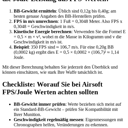
BB-Gewicht ermitteln
: Üblich sind 0,12g bis 0,40g; am
besten genaue Angaben des BB-Herstellers prüfen.
FPS in m/s umrechnen
: 1 Fuß = 0,3048 Meter. Also FPS x
0,3048 = Geschwindigkeit in m/s.
Kinetische Energie berechnen
: Verwenden Sie die Formel E
= 0,5 × m × v², wobei m die Masse in Kilogramm und v die
Geschwindigkeit in m/s ist.
Beispiel
: 350 FPS sind ≈ 106,7 m/s. Für eine 0,20g BB
(0,0002 kg) ergibt dies E = 0,5 × 0,0002 × (106,7)² ≈ 1,14
Joule.
Mit dieser Berechnung behalten Sie jederzeit den Überblick und
können einschätzen, wie stark Ihre Waffe tatsächlich ist.
Checkliste: Worauf Sie bei Airsoft
FPS/Joule Werten achten sollten
BB-Gewicht immer prüfen
: Werte beziehen sich meist auf
ein Standard-BB-Gewicht – prüfen Sie Kompatibilität mit
Ihrer Munition.
Geschwindigkeit regelmäßig messen
: Eigenmessungen mit
Chronographen helfen, Veränderungen zu erkennen.