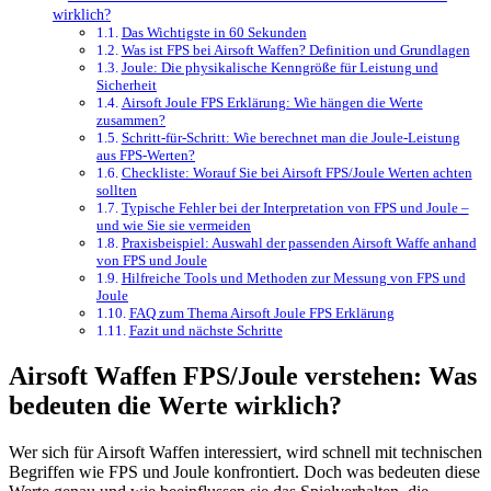
wirklich?
Das Wichtigste in 60 Sekunden
Was ist FPS bei Airsoft Waffen? Definition und Grundlagen
Joule: Die physikalische Kenngröße für Leistung und
Sicherheit
Airsoft Joule FPS Erklärung: Wie hängen die Werte
zusammen?
Schritt-für-Schritt: Wie berechnet man die Joule-Leistung
aus FPS-Werten?
Checkliste: Worauf Sie bei Airsoft FPS/Joule Werten achten
sollten
Typische Fehler bei der Interpretation von FPS und Joule –
und wie Sie sie vermeiden
Praxisbeispiel: Auswahl der passenden Airsoft Waffe anhand
von FPS und Joule
Hilfreiche Tools und Methoden zur Messung von FPS und
Joule
FAQ zum Thema Airsoft Joule FPS Erklärung
Fazit und nächste Schritte
Airsoft Waffen FPS/Joule verstehen: Was
bedeuten die Werte wirklich?
Wer sich für Airsoft Waffen interessiert, wird schnell mit technischen
Begriffen wie FPS und Joule konfrontiert. Doch was bedeuten diese