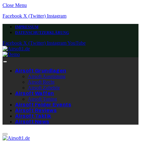
Close Menu
Facebook
X (Twitter)
Instagram
IMPRESSUM
DATENSCHUTZERKLÄRUNG
Facebook
X (Twitter)
Instagram
YouTube
Airsoft Grundlagen
Airsoft Ausrüstung
Airsoft Recht
Airsoft Zubehör
Airsoft Waffen
Airsoft Tuning
Airsoft Felder Events
Airsoft Reviews
Airsoft Taktik
Airsoft News