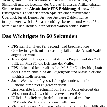
Werte genau und wie beeinflussen sie das Spielverhalten, die
Sicherheit und die Legalität der Geräte? In diesem Artikel erhalten
Sie eine fundierte
Airsoft Joule FPS Erklärung
, die sowohl
Einsteigern als auch erfahrenen Spielern einen praxisnahen
Überblick bietet. Lernen Sie, wie Sie diese Zahlen richtig
interpretieren, welche Zusammenhänge bestehen und worauf Sie
beim Kauf und Betrieb Ihrer Airsoft Waffen achten sollten.
Das Wichtigste in 60 Sekunden
FPS
steht für „Feet Per Second“ und beschreibt die
Geschwindigkeit, mit der das Projektil aus der Airsoft Waffe
abgefeuert wird.
Joule
gibt die Energie an, mit der das Projektil auf das Ziel
trifft, ein Maß für die Leistung der Waffe.
FPS allein sind kein realistisches Maß für Durchschlagskraft
oder Gefährlichkeit, da die Kugelgröße und Masse hier eine
wichtige Rolle spielen.
Joule-Werte sind oft gesetzlich reglementiert, um die
Sicherheit im Spiel zu gewährleisten.
Eine korrekte Umrechnung von FPS in Joule erfordert das
Wissen um das Gewicht der verwendeten BBs.
Übliche Spielfeldregeln definieren maximal erlaubte
FPS/Joule Werte, die strikt einzuhalten sind.
Ein verstandenes Zusammenspiel von FPS und Joule hilft, die