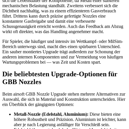
sich die Lebensdauer der Komponente, da Metall einer stärkeren
mechanischen Belastung standhält. Zweitens verbessert sich die
Dichtheit nachhaltig, was zu einem effizienteren Gasverbrauch
führt. Drittens kann durch präzise gefertigte Nozzles eine
konstantere Gasfreigabe und damit eine verbesserte
Schussgenauigkeit erreicht werden. Auch das Feedback am Abzug
wirkt oft direkter, was das Handling angenehmer macht.
Für Spieler, die häufiger und intensiv im Wettkampf- oder MilSim-
Bereich unterwegs sind, macht dies einen spürbaren Unterschied.
Ein sauber montiertes Upgrade trägt außerdem zur Schonung der
anderen internen Komponenten und zur Vermeidung von häufigen
Wartungsproblemen bei — was Zeit und Kosten spart.
Die beliebtesten Upgrade-Optionen für
GBB Nozzles
Beim airsoft GBB Nozzle Upgrade stehen mehrere Alternativen zur
Auswahl, die sich in Material und Konstruktion unterscheiden. Hier
ein Überblick der gängigsten Optionen:
Metall-Nozzle (Edelstahl, Aluminium):
Diese bieten eine
höhere Robustheit und Präzision. Aluminium ist leichter, kann
aber je nach Legierung anfälliger für Verschleiß sein.