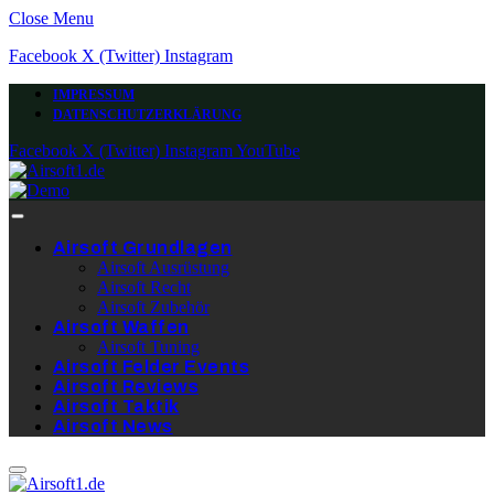
Close Menu
Facebook
X (Twitter)
Instagram
IMPRESSUM
DATENSCHUTZERKLÄRUNG
Facebook
X (Twitter)
Instagram
YouTube
Airsoft Grundlagen
Airsoft Ausrüstung
Airsoft Recht
Airsoft Zubehör
Airsoft Waffen
Airsoft Tuning
Airsoft Felder Events
Airsoft Reviews
Airsoft Taktik
Airsoft News