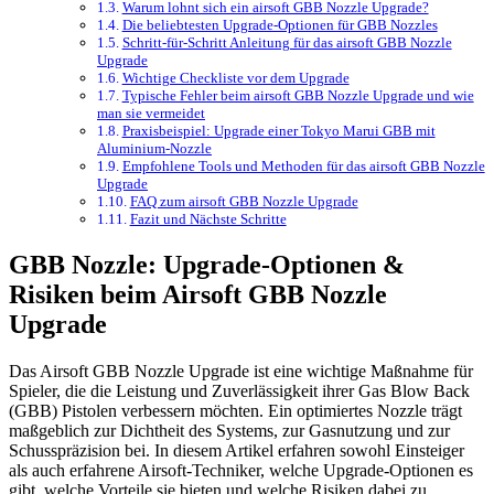
Warum lohnt sich ein airsoft GBB Nozzle Upgrade?
Die beliebtesten Upgrade-Optionen für GBB Nozzles
Schritt-für-Schritt Anleitung für das airsoft GBB Nozzle
Upgrade
Wichtige Checkliste vor dem Upgrade
Typische Fehler beim airsoft GBB Nozzle Upgrade und wie
man sie vermeidet
Praxisbeispiel: Upgrade einer Tokyo Marui GBB mit
Aluminium-Nozzle
Empfohlene Tools und Methoden für das airsoft GBB Nozzle
Upgrade
FAQ zum airsoft GBB Nozzle Upgrade
Fazit und Nächste Schritte
GBB Nozzle: Upgrade-Optionen &
Risiken beim Airsoft GBB Nozzle
Upgrade
Das Airsoft GBB Nozzle Upgrade ist eine wichtige Maßnahme für
Spieler, die die Leistung und Zuverlässigkeit ihrer Gas Blow Back
(GBB) Pistolen verbessern möchten. Ein optimiertes Nozzle trägt
maßgeblich zur Dichtheit des Systems, zur Gasnutzung und zur
Schusspräzision bei. In diesem Artikel erfahren sowohl Einsteiger
als auch erfahrene Airsoft-Techniker, welche Upgrade-Optionen es
gibt, welche Vorteile sie bieten und welche Risiken dabei zu