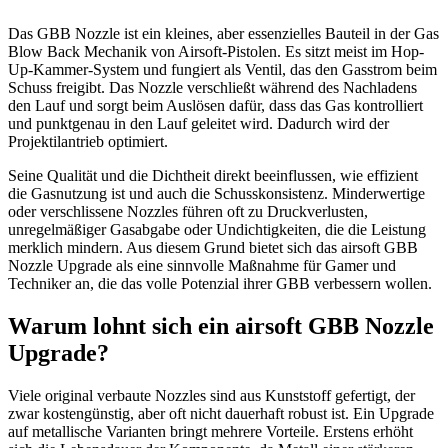
Das GBB Nozzle ist ein kleines, aber essenzielles Bauteil in der Gas
Blow Back Mechanik von Airsoft-Pistolen. Es sitzt meist im Hop-
Up-Kammer-System und fungiert als Ventil, das den Gasstrom beim
Schuss freigibt. Das Nozzle verschließt während des Nachladens
den Lauf und sorgt beim Auslösen dafür, dass das Gas kontrolliert
und punktgenau in den Lauf geleitet wird. Dadurch wird der
Projektilantrieb optimiert.
Seine Qualität und die Dichtheit direkt beeinflussen, wie effizient
die Gasnutzung ist und auch die Schusskonsistenz. Minderwertige
oder verschlissene Nozzles führen oft zu Druckverlusten,
unregelmäßiger Gasabgabe oder Undichtigkeiten, die die Leistung
merklich mindern. Aus diesem Grund bietet sich das airsoft GBB
Nozzle Upgrade als eine sinnvolle Maßnahme für Gamer und
Techniker an, die das volle Potenzial ihrer GBB verbessern wollen.
Warum lohnt sich ein airsoft GBB Nozzle
Upgrade?
Viele original verbaute Nozzles sind aus Kunststoff gefertigt, der
zwar kostengünstig, aber oft nicht dauerhaft robust ist. Ein Upgrade
auf metallische Varianten bringt mehrere Vorteile. Erstens erhöht