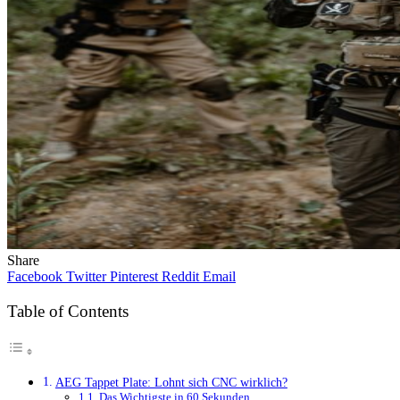
Share
Facebook
Twitter
Pinterest
Reddit
Email
Table of Contents
AEG Tappet Plate: Lohnt sich CNC wirklich?
Das Wichtigste in 60 Sekunden