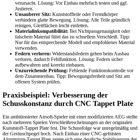
verursacht. Lösung: Vor Einbau mehrfach testen und ggf.
Justieren.
Unsauberer Sitz:
Kunststoffteile oder Fremdkörper
verhindern glatte Bewegung. Lösung: Alle Teile gründlich
reinigen, Gleitflächen leicht einfetten.
Materialinkompatibilität:
Bei Nichtpassgenauigkeit oder
falschem Material führt das zu schnellem Verschleiß. Tipp:
Nur für das entsprechende Modell und empfohlenes Material
verwenden.
Federn verloren:
Widerstandsfedern gehen beim Ausbau
verloren, dadurch Fehlfunktion. Lösung: Federn sicher
aufbewahren und korrekt einbauen.
Unzureichende Prüfung:
Fehlende Funktionskontrolle vor
dem Zusammenbau. Tipp: Bewegungsfreiheit und Sitz am
offenen System prüfen.
Praxisbeispiel: Verbesserung der
Schusskonstanz durch CNC Tappet Plate
Ein ambitionierter Airsoft-Spieler mit einer modifizierten AEG stellte
nach mehreren Spielen Verschleißerscheinungen an der originalen
Kunststoff-Tappet Plate fest. Die Schussfolge war unregelmäßig und
der Geräuschpegel hoch. Nach Einbau einer CNC-gefrästen
Aluminium-Tappet Plate zeigte sich eine deutliche Stabilisierung der