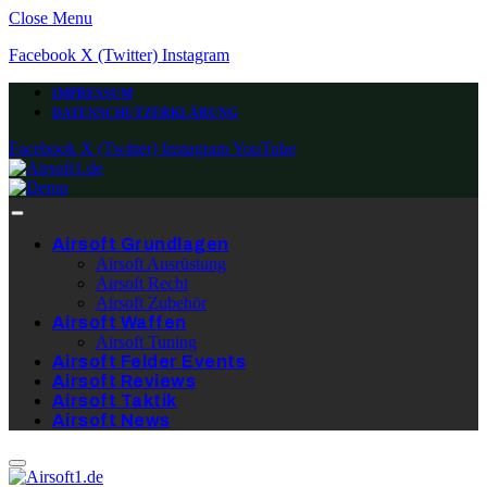
Close Menu
Facebook
X (Twitter)
Instagram
IMPRESSUM
DATENSCHUTZERKLÄRUNG
Facebook
X (Twitter)
Instagram
YouTube
Airsoft Grundlagen
Airsoft Ausrüstung
Airsoft Recht
Airsoft Zubehör
Airsoft Waffen
Airsoft Tuning
Airsoft Felder Events
Airsoft Reviews
Airsoft Taktik
Airsoft News