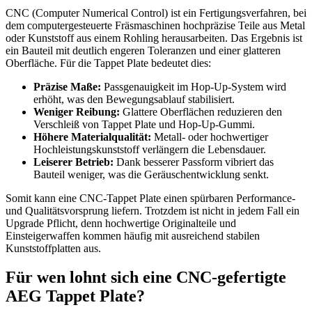
CNC (Computer Numerical Control) ist ein Fertigungsverfahren, bei
dem computergesteuerte Fräsmaschinen hochpräzise Teile aus Metal
oder Kunststoff aus einem Rohling herausarbeiten. Das Ergebnis ist
ein Bauteil mit deutlich engeren Toleranzen und einer glatteren
Oberfläche. Für die Tappet Plate bedeutet dies:
Präzise Maße:
Passgenauigkeit im Hop-Up-System wird
erhöht, was den Bewegungsablauf stabilisiert.
Weniger Reibung:
Glattere Oberflächen reduzieren den
Verschleiß von Tappet Plate und Hop-Up-Gummi.
Höhere Materialqualität:
Metall- oder hochwertiger
Hochleistungskunststoff verlängern die Lebensdauer.
Leiserer Betrieb:
Dank besserer Passform vibriert das
Bauteil weniger, was die Geräuschentwicklung senkt.
Somit kann eine CNC-Tappet Plate einen spürbaren Performance-
und Qualitätsvorsprung liefern. Trotzdem ist nicht in jedem Fall ein
Upgrade Pflicht, denn hochwertige Originalteile und
Einsteigerwaffen kommen häufig mit ausreichend stabilen
Kunststoffplatten aus.
Für wen lohnt sich eine CNC-gefertigte
AEG Tappet Plate?