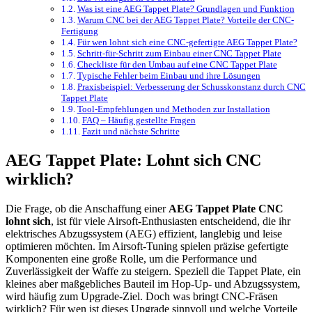
Was ist eine AEG Tappet Plate? Grundlagen und Funktion
Warum CNC bei der AEG Tappet Plate? Vorteile der CNC-
Fertigung
Für wen lohnt sich eine CNC-gefertigte AEG Tappet Plate?
Schritt-für-Schritt zum Einbau einer CNC Tappet Plate
Checkliste für den Umbau auf eine CNC Tappet Plate
Typische Fehler beim Einbau und ihre Lösungen
Praxisbeispiel: Verbesserung der Schusskonstanz durch CNC
Tappet Plate
Tool-Empfehlungen und Methoden zur Installation
FAQ – Häufig gestellte Fragen
Fazit und nächste Schritte
AEG Tappet Plate: Lohnt sich CNC
wirklich?
Die Frage, ob die Anschaffung einer
AEG Tappet Plate CNC
lohnt sich
, ist für viele Airsoft-Enthusiasten entscheidend, die ihr
elektrisches Abzugssystem (AEG) effizient, langlebig und leise
optimieren möchten. Im Airsoft-Tuning spielen präzise gefertigte
Komponenten eine große Rolle, um die Performance und
Zuverlässigkeit der Waffe zu steigern. Speziell die Tappet Plate, ein
kleines aber maßgebliches Bauteil im Hop-Up- und Abzugssystem,
wird häufig zum Upgrade-Ziel. Doch was bringt CNC-Fräsen
wirklich? Für wen ist dieses Upgrade sinnvoll und welche Vorteile