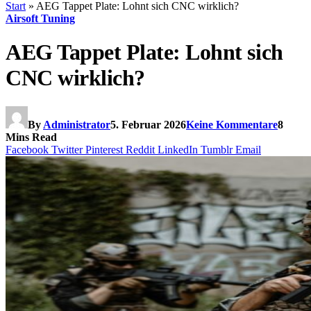
Start
»
AEG Tappet Plate: Lohnt sich CNC wirklich?
Airsoft Tuning
AEG Tappet Plate: Lohnt sich
CNC wirklich?
By
Administrator
5. Februar 2026
Keine Kommentare
8
Mins Read
Facebook
Twitter
Pinterest
Reddit
LinkedIn
Tumblr
Email