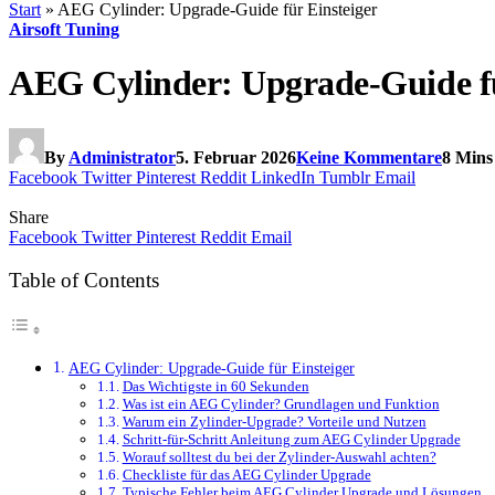
Start
»
AEG Cylinder: Upgrade-Guide für Einsteiger
Airsoft Tuning
AEG Cylinder: Upgrade-Guide fü
By
Administrator
5. Februar 2026
Keine Kommentare
8 Mins
Facebook
Twitter
Pinterest
Reddit
LinkedIn
Tumblr
Email
Share
Facebook
Twitter
Pinterest
Reddit
Email
Table of Contents
AEG Cylinder: Upgrade-Guide für Einsteiger
Das Wichtigste in 60 Sekunden
Was ist ein AEG Cylinder? Grundlagen und Funktion
Warum ein Zylinder-Upgrade? Vorteile und Nutzen
Schritt-für-Schritt Anleitung zum AEG Cylinder Upgrade
Worauf solltest du bei der Zylinder-Auswahl achten?
Checkliste für das AEG Cylinder Upgrade
Typische Fehler beim AEG Cylinder Upgrade und Lösungen