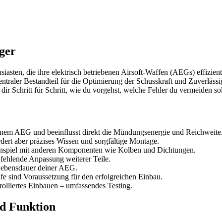
ger
husiasten, die ihre elektrisch betriebenen Airsoft-Waffen (AEGs) effizi
 zentraler Bestandteil für die Optimierung der Schusskraft und Zuverläs
 Schritt für Schritt, wie du vorgehst, welche Fehler du vermeiden soll
deinem AEG und beeinflusst direkt die Mündungsenergie und Reichweite
rdert aber präzises Wissen und sorgfältige Montage.
menspiel mit anderen Komponenten wie Kolben und Dichtungen.
fehlende Anpassung weiterer Teile.
 Lebensdauer deiner AEG.
 sind Voraussetzung für den erfolgreichen Einbau.
olliertes Einbauen – umfassendes Testing.
d Funktion