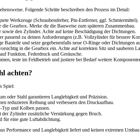
hensweise. Folgende Schritte beschreiben den Prozess im Detail:
gnete Werkzeuge (Schraubendreher, Pin-Entferner, ggf. Schmiermittel).
e die Gearbox. Merke dir die Bauweise zum späteren Zusammenbau.
r sowie den Zylinder. Achte auf keine Beschädigung der Dichtungen.
 passend zu deinen Anforderungen (z.B. Vollzylinder für bessere Kom
ige Bauteile und setze gegebenenfalls neue O-Ringe oder Dichtungen au
sichtig in die Gearbox ein. Achte auf korrekten Sitz und sauberen La
auf Funktion, Federdruck und Geräusche.
n, teste im Feldbetrieb und justiere bei Bedarf weitere Komponente
hl achten?
 Spiel:
m oder Stahl garantieren Langlebigkeit und Präzision.
chen reduzieren Reibung und verbessern den Druckaufbau.
x-Typ und Kolben passen.
t der Zylinder zusätzliche Verstärkung gegen Bruch.
 für eine gute Luftabdichtung.
g aus Performance und Langlebigkeit liefert und keinen extremen Umbau