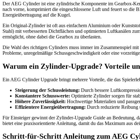
Der AEG Cylinder ist eine zylindrische Komponente im Gearbox-Kern
nach vorne, komprimiert die eingeschlossene Luft und feuert so die 
Energieübertragung auf die Kugel.
Ein Original-Zylinder ist oft aus einfachem Aluminium oder Kunststo
Stahl) mit verbesserten Dichtflächen und optimierten Luftkanälen zum
ermöglicht, ohne dabei die Gearbox zu überlasten.
Die Wahl des richtigen Cylinders muss immer im Zusammenspiel mit K
Probleme, unregelmäßige Schussgeschwindigkeit oder eine vorzeitig
Warum ein Zylinder-Upgrade? Vorteile u
Ein AEG Cylinder Upgrade bringt mehrere Vorteile, die das Spielerle
Steigerung der Schussleistung:
Durch bessere Luftkompressio
Konstantere Schusswerte:
Optimierte Zylinder sorgen für sta
Höhere Zuverlässigkeit:
Hochwertige Materialien und passgen
Effizientere Energieübertragung:
Durch reduzierte Reibung u
Für Einsteiger gewinnt der Zylinder-Upgrade Guide an Bedeutung, da
bietet eine praxisorientierte Anleitung, damit du das Maximum aus d
Schritt-für-Schritt Anleitung zum AEG Cy