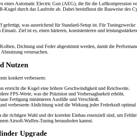
 eines Automatic Electric Gun (AEG), die für die Luftkompression ver
BB-Kugel durch das Laufrohr ab. Dabei beeinflusst die Bauweise des Cy
ff gefertigt, was ausreichend für Standard-Setup ist. Für Tuningzwec
 Einsatz. Ziel ist es, einen härteren, konsistenteren und leistungsstä
olben, Dichtung und Feder abgestimmt werden, damit die Performance 
e Abnutzung verursachen.
nd Nutzen
bnis konkret verbessern:
n erreicht die Kugel eine höhere Geschwindigkeit und Reichweite.
bilere FPS-Werte, was die Präzision und Vorhersagbarkeit erhöht.
aue Fertigung minimieren Ausfälle und Verschleiß.
nd verbesserte Abdichtung wird die Wirkung jeder Federkraft optimal 
 die richtigen Wahl und der korrekte Einbau essenziell sind, um Fehl
einem Airsoft-Waffen-Tuning herausholen kannst.
linder Upgrade