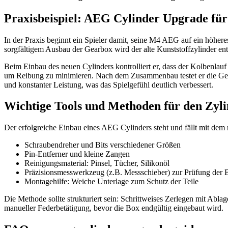
Praxisbeispiel: AEG Cylinder Upgrade fü
In der Praxis beginnt ein Spieler damit, seine M4 AEG auf ein höher
sorgfältigem Ausbau der Gearbox wird der alte Kunststoffzylinder ent
Beim Einbau des neuen Cylinders kontrolliert er, dass der Kolbenlauf g
um Reibung zu minimieren. Nach dem Zusammenbau testet er die Gearb
und konstanter Leistung, was das Spielgefühl deutlich verbessert.
Wichtige Tools und Methoden für den Zyl
Der erfolgreiche Einbau eines AEG Cylinders steht und fällt mit de
Schraubendreher und Bits verschiedener Größen
Pin-Entferner und kleine Zangen
Reinigungsmaterial: Pinsel, Tücher, Silikonöl
Präzisionsmesswerkzeug (z.B. Messschieber) zur Prüfung der B
Montagehilfe: Weiche Unterlage zum Schutz der Teile
Die Methode sollte strukturiert sein: Schrittweises Zerlegen mit Abla
manueller Federbetätigung, bevor die Box endgültig eingebaut wird.