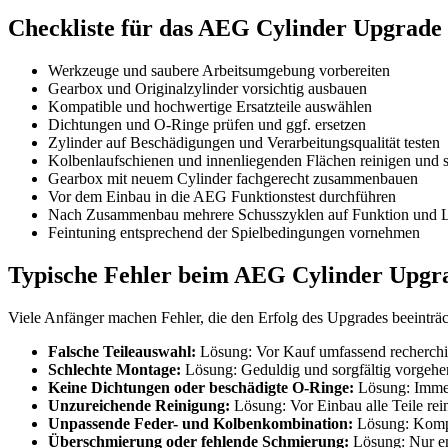
Checkliste für das AEG Cylinder Upgrade
Werkzeuge und saubere Arbeitsumgebung vorbereiten
Gearbox und Originalzylinder vorsichtig ausbauen
Kompatible und hochwertige Ersatzteile auswählen
Dichtungen und O-Ringe prüfen und ggf. ersetzen
Zylinder auf Beschädigungen und Verarbeitungsqualität testen
Kolbenlaufschienen und innenliegenden Flächen reinigen und 
Gearbox mit neuem Cylinder fachgerecht zusammenbauen
Vor dem Einbau in die AEG Funktionstest durchführen
Nach Zusammenbau mehrere Schusszyklen auf Funktion und L
Feintuning entsprechend der Spielbedingungen vornehmen
Typische Fehler beim AEG Cylinder Upgr
Viele Anfänger machen Fehler, die den Erfolg des Upgrades beeinträc
Falsche Teileauswahl:
Lösung: Vor Kauf umfassend recherchier
Schlechte Montage:
Lösung: Geduldig und sorgfältig vorgehen
Keine Dichtungen oder beschädigte O-Ringe:
Lösung: Immer 
Unzureichende Reinigung:
Lösung: Vor Einbau alle Teile re
Unpassende Feder- und Kolbenkombination:
Lösung: Kompon
Überschmierung oder fehlende Schmierung:
Lösung: Nur em