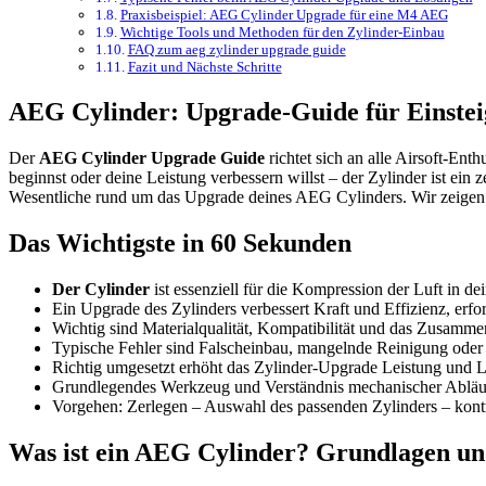
Praxisbeispiel: AEG Cylinder Upgrade für eine M4 AEG
Wichtige Tools und Methoden für den Zylinder-Einbau
FAQ zum aeg zylinder upgrade guide
Fazit und Nächste Schritte
AEG Cylinder: Upgrade-Guide für Einstei
Der
AEG Cylinder Upgrade Guide
richtet sich an alle Airsoft-Ent
beginnst oder deine Leistung verbessern willst – der Zylinder ist ein
Wesentliche rund um das Upgrade deines AEG Cylinders. Wir zeigen dir
Das Wichtigste in 60 Sekunden
Der Cylinder
ist essenziell für die Kompression der Luft in 
Ein Upgrade des Zylinders verbessert Kraft und Effizienz, erfo
Wichtig sind Materialqualität, Kompatibilität und das Zusam
Typische Fehler sind Falscheinbau, mangelnde Reinigung oder 
Richtig umgesetzt erhöht das Zylinder-Upgrade Leistung und
Grundlegendes Werkzeug und Verständnis mechanischer Abläufe
Vorgehen: Zerlegen – Auswahl des passenden Zylinders – kontr
Was ist ein AEG Cylinder? Grundlagen un