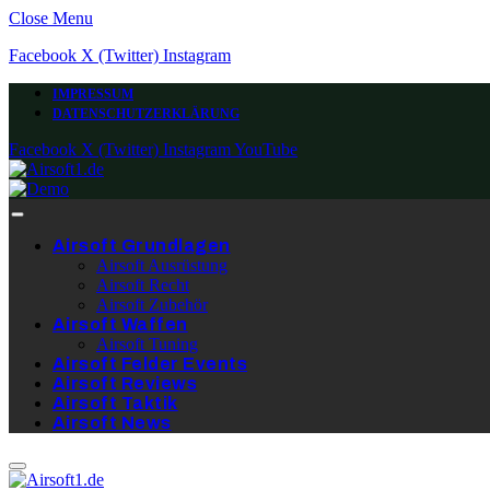
Close Menu
Facebook
X (Twitter)
Instagram
IMPRESSUM
DATENSCHUTZERKLÄRUNG
Facebook
X (Twitter)
Instagram
YouTube
Airsoft Grundlagen
Airsoft Ausrüstung
Airsoft Recht
Airsoft Zubehör
Airsoft Waffen
Airsoft Tuning
Airsoft Felder Events
Airsoft Reviews
Airsoft Taktik
Airsoft News