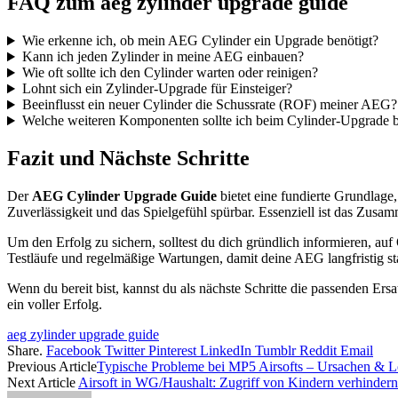
FAQ zum aeg zylinder upgrade guide
Wie erkenne ich, ob mein AEG Cylinder ein Upgrade benötigt?
Kann ich jeden Zylinder in meine AEG einbauen?
Wie oft sollte ich den Cylinder warten oder reinigen?
Lohnt sich ein Zylinder-Upgrade für Einsteiger?
Beeinflusst ein neuer Cylinder die Schussrate (ROF) meiner AEG?
Welche weiteren Komponenten sollte ich beim Cylinder-Upgrade 
Fazit und Nächste Schritte
Der
AEG Cylinder Upgrade Guide
bietet eine fundierte Grundlage
Zuverlässigkeit und das Spielgefühl spürbar. Essenziell ist das Zus
Um den Erfolg zu sichern, solltest du dich gründlich informieren, a
Testläufe und regelmäßige Wartungen, damit deine AEG langfristig stab
Wenn du bereit bist, kannst du als nächste Schritte die passenden Er
ein voller Erfolg.
aeg zylinder upgrade guide
Share.
Facebook
Twitter
Pinterest
LinkedIn
Tumblr
Reddit
Email
Previous Article
Typische Probleme bei MP5 Airsofts – Ursachen & 
Next Article
Airsoft in WG/Haushalt: Zugriff von Kindern verhindern