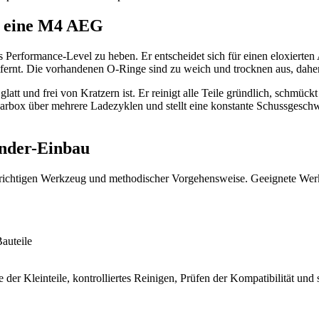
r eine M4 AEG
es Performance-Level zu heben. Er entscheidet sich für einen eloxiert
fernt. Die vorhandenen O-Ringe sind zu weich und trocknen aus, daher 
latt und frei von Kratzern ist. Er reinigt alle Teile gründlich, schmüc
ox über mehrere Ladezyklen und stellt eine konstante Schussgeschwin
inder-Einbau
m richtigen Werkzeug und methodischer Vorgehensweise. Geeignete Wer
auteile
ge der Kleinteile, kontrolliertes Reinigen, Prüfen der Kompatibilität u