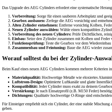
Das Upgrade des AEG Cylinders erfordert eine systematische Herange
Vorbereitung:
Sorge für einen sauberen Arbeitsplatz und geei
Gearbox ausbauen:
Zerlege die AEG vorsichtig und entnehm
Alten Zylinder entnehmen:
Entferne vorsichtig Kolben, Fede
Neuen Zylinder auswählen:
Wähle einen kompatiblen Zylinder
Vorbereitung des neuen Cylinders:
Prüfe Dichtflächen, rein
Einbau:
Setze den Zylinder zusammen mit Kolben und Feder vor
Funktionsprüfung:
Teste die Gearbox vor dem Wiedereinbau 
Zusammenbau und Feintuning:
Baue die AEG wieder zusamme
Worauf solltest du bei der Zylinder-Auswa
Beim Kauf eines neuen AEG Cylinders kommen mehrere Kriterien ins
Materialqualität:
Hochwertige Metalle wie eloxiertes Aluminiu
Luftstrom-Design:
Optimierte Luftkanäle und glatte Innenflä
Kompatibilität:
Jeder Cylinder muss exakt zu deinem Gearbo
Verstärkung:
Je nach Einsatzprofil (z.B. M150 Feder) benötig
Dichtungen:
Qualitativ hochwertige O-Ringe sind entscheidend
Für Einsteiger empfiehlt sich ein Cylinder, der eine stabile Mischun
geben.