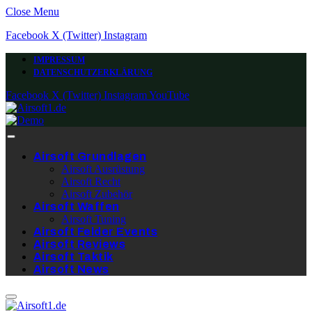
Close Menu
Facebook
X (Twitter)
Instagram
IMPRESSUM
DATENSCHUTZERKLÄRUNG
Facebook
X (Twitter)
Instagram
YouTube
Airsoft Grundlagen
Airsoft Ausrüstung
Airsoft Recht
Airsoft Zubehör
Airsoft Waffen
Airsoft Tuning
Airsoft Felder Events
Airsoft Reviews
Airsoft Taktik
Airsoft News