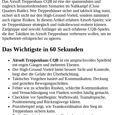
Das Airsoft Treppenhaus CQB ist eine der spannendsten und
zugleich herausforderndsten Szenarien im Nahkampf (Close
Quarters Battle). Wer Treppenhäuser sicher und taktisch klug nutzt,
sichert sich nicht nur den High-Ground-Vorteil, sondern minimiert
auch eigene Risiken. In diesem Artikel erfahren Airsoft-Spieler, wie
sie Treppenhäuser strategisch und risikobewusst erobern können.
Zielgruppe sind sowohl Anfänger als auch erfahrene CQB-Spieler,
die ihre Taktiken im Airsoft Treppenhaus verbessern wollen, um im
Spielbetrieb erfolgreicher zu agieren.
Das Wichtigste in 60 Sekunden
Airsoft Treppenhaus CQB
ist ein anspruchsvolles Spielfeld
mit engen Gängen und mehreren Ebenen.
Der High-Ground-Vorteil bietet bessere Sicht und Kontrolle,
birgt aber die Gefahr der Überbelichtung.
Taktisches Vorgehen basiert auf Kommunikation, Deckung
und gezielten Bewegungsschritten.
Fehler wie zu schnelles Rushen, schlechte Kommunikation
und Vernachlässigung von Flanken werden häufig gemacht.
Checkliste vor Spielbeginn: Waffenwahl, Teamabsprache,
Positionierung und Rückzugswege klären.
Praxisbeispiel zeigt, wie Teamkoordination den Sieg im
Treppenhaus sichern kann.