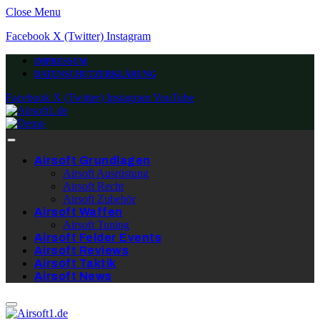
Close Menu
Facebook
X (Twitter)
Instagram
IMPRESSUM
DATENSCHUTZERKLÄRUNG
Facebook
X (Twitter)
Instagram
YouTube
Airsoft Grundlagen
Airsoft Ausrüstung
Airsoft Recht
Airsoft Zubehör
Airsoft Waffen
Airsoft Tuning
Airsoft Felder Events
Airsoft Reviews
Airsoft Taktik
Airsoft News