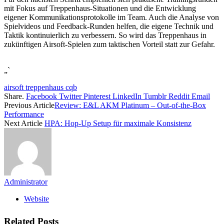
mit Fokus auf Treppenhaus-Situationen und die Entwicklung
eigener Kommunikationsprotokolle im Team. Auch die Analyse von
Spielvideos und Feedback-Runden helfen, die eigene Technik und
Taktik kontinuierlich zu verbessern. So wird das Treppenhaus in
zukünftigen Airsoft-Spielen zum taktischen Vorteil statt zur Gefahr.
„`
airsoft treppenhaus cqb
Share.
Facebook
Twitter
Pinterest
LinkedIn
Tumblr
Reddit
Email
Previous Article
Review: E&L AKM Platinum – Out-of-the-Box
Performance
Next Article
HPA: Hop-Up Setup für maximale Konsistenz
Administrator
Website
Related
Posts