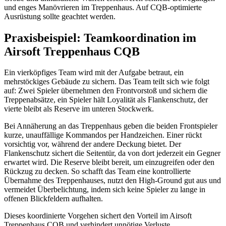
und enges Manövrieren im Treppenhaus. Auf CQB-optimierte
Ausrüstung sollte geachtet werden.
Praxisbeispiel: Teamkoordination im
Airsoft Treppenhaus CQB
Ein vierköpfiges Team wird mit der Aufgabe betraut, ein
mehrstöckiges Gebäude zu sichern. Das Team teilt sich wie folgt
auf: Zwei Spieler übernehmen den Frontvorstoß und sichern die
Treppenabsätze, ein Spieler hält Loyalität als Flankenschutz, der
vierte bleibt als Reserve im unteren Stockwerk.
Bei Annäherung an das Treppenhaus geben die beiden Frontspieler
kurze, unauffällige Kommandos per Handzeichen. Einer rückt
vorsichtig vor, während der andere Deckung bietet. Der
Flankenschutz sichert die Seitentür, da von dort jederzeit ein Gegner
erwartet wird. Die Reserve bleibt bereit, um einzugreifen oder den
Rückzug zu decken. So schafft das Team eine kontrollierte
Übernahme des Treppenhauses, nutzt den High-Ground gut aus und
vermeidet Überbelichtung, indem sich keine Spieler zu lange in
offenen Blickfeldern aufhalten.
Dieses koordinierte Vorgehen sichert den Vorteil im Airsoft
Treppenhaus CQB und verhindert unnötige Verluste.