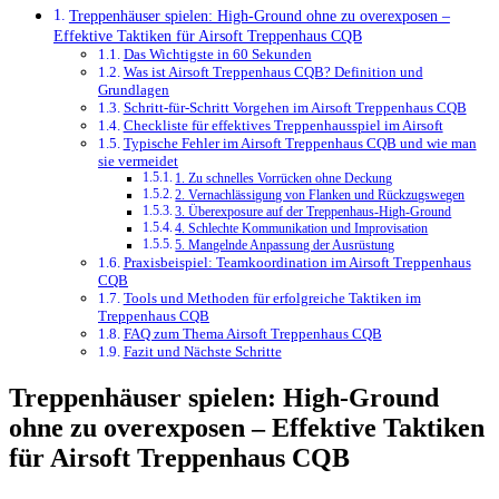
Treppenhäuser spielen: High-Ground ohne zu overexposen –
Effektive Taktiken für Airsoft Treppenhaus CQB
Das Wichtigste in 60 Sekunden
Was ist Airsoft Treppenhaus CQB? Definition und
Grundlagen
Schritt-für-Schritt Vorgehen im Airsoft Treppenhaus CQB
Checkliste für effektives Treppenhausspiel im Airsoft
Typische Fehler im Airsoft Treppenhaus CQB und wie man
sie vermeidet
1. Zu schnelles Vorrücken ohne Deckung
2. Vernachlässigung von Flanken und Rückzugswegen
3. Überexposure auf der Treppenhaus-High-Ground
4. Schlechte Kommunikation und Improvisation
5. Mangelnde Anpassung der Ausrüstung
Praxisbeispiel: Teamkoordination im Airsoft Treppenhaus
CQB
Tools und Methoden für erfolgreiche Taktiken im
Treppenhaus CQB
FAQ zum Thema Airsoft Treppenhaus CQB
Fazit und Nächste Schritte
Treppenhäuser spielen: High-Ground
ohne zu overexposen – Effektive Taktiken
für Airsoft Treppenhaus CQB