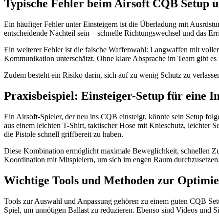
Typische Fehler beim Airsoft CQB Setup u
Ein häufiger Fehler unter Einsteigern ist die Überladung mit Ausrüs
entscheidende Nachteil sein – schnelle Richtungswechsel und das Erri
Ein weiterer Fehler ist die falsche Waffenwahl: Langwaffen mit voll
Kommunikation unterschätzt. Ohne klare Absprache im Team gibt es 
Zudem besteht ein Risiko darin, sich auf zu wenig Schutz zu verlass
Praxisbeispiel: Einsteiger-Setup für eine
Ein Airsoft-Spieler, der neu ins CQB einsteigt, könnte sein Setup f
aus einem leichten T-Shirt, taktischer Hose mit Knieschutz, leichte
die Pistole schnell griffbereit zu haben.
Diese Kombination ermöglicht maximale Beweglichkeit, schnellen Zug
Koordination mit Mitspielern, um sich im engen Raum durchzusetzen
Wichtige Tools und Methoden zur Optimie
Tools zur Auswahl und Anpassung gehören zu einem guten CQB Setup, 
Spiel, um unnötigen Ballast zu reduzieren. Ebenso sind Videos und S