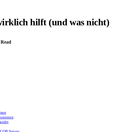
rklich hilft (und was nicht)
 Read
mmen
ponenten
eidet
t CQB Setups