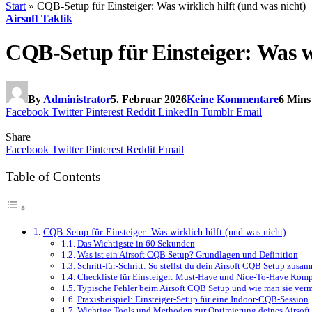
Start
»
CQB-Setup für Einsteiger: Was wirklich hilft (und was nicht)
Airsoft Taktik
CQB-Setup für Einsteiger: Was wi
By
Administrator
5. Februar 2026
Keine Kommentare
6 Mins
Facebook
Twitter
Pinterest
Reddit
LinkedIn
Tumblr
Email
Share
Facebook
Twitter
Pinterest
Reddit
Email
Table of Contents
CQB-Setup für Einsteiger: Was wirklich hilft (und was nicht)
Das Wichtigste in 60 Sekunden
Was ist ein Airsoft CQB Setup? Grundlagen und Definition
Schritt-für-Schritt: So stellst du dein Airsoft CQB Setup zusa
Checkliste für Einsteiger: Must-Have und Nice-To-Have Kom
Typische Fehler beim Airsoft CQB Setup und wie man sie verm
Praxisbeispiel: Einsteiger-Setup für eine Indoor-CQB-Session
Wichtige Tools und Methoden zur Optimierung deines Airsof