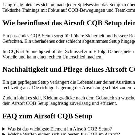
Langfristig bietet es sich an, nach jeder Spielsession das Setup zu ü
Taktische Trainings mit Fokus auf CQB-Bewegungen und Teamkommu
Wie beeinflusst das Airsoft CQB Setup dei
Ein passendes CQB Setup sorgt für höhere Sicherheit und bessere Reakt
Gefechten. Ein überladenes oder schlecht abgestimmtes Setup hingeg
Im CQB ist Schnelligkeit oft der Schlüssel zum Erfolg. Dabei spielen
Vorteile und kann einen echten Unterschied machen.
Nachhaltigkeit und Pflege deines Airsoft 
Ein gut gepflegtes Setup verlängert die Lebensdauer deiner Ausrüstu
rechtzeitig aus. Die richtige Lagerung der Ausrüstung schützt zudem 
Zudem lohnt es sich, Kleidungsstücke nach dem Gebrauch zu waschen 
dein Airsoft CQB Setup langfristig zuverlässig und effizient.
FAQ zum Airsoft CQB Setup
Was ist das wichtigste Element im Airsoft CQB Setup?
Welche Waffen eignen sich am besten für CQB im Airsoft?