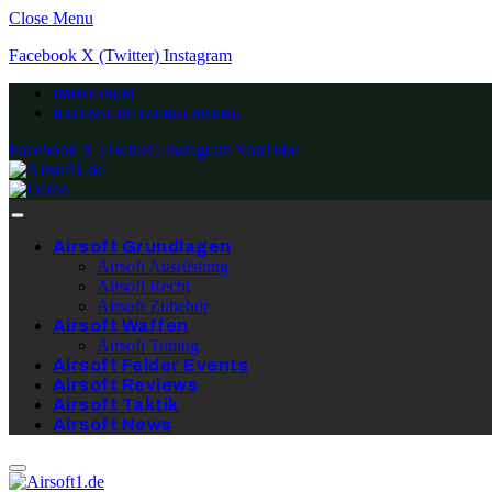
Close Menu
Facebook
X (Twitter)
Instagram
IMPRESSUM
DATENSCHUTZERKLÄRUNG
Facebook
X (Twitter)
Instagram
YouTube
Airsoft Grundlagen
Airsoft Ausrüstung
Airsoft Recht
Airsoft Zubehör
Airsoft Waffen
Airsoft Tuning
Airsoft Felder Events
Airsoft Reviews
Airsoft Taktik
Airsoft News