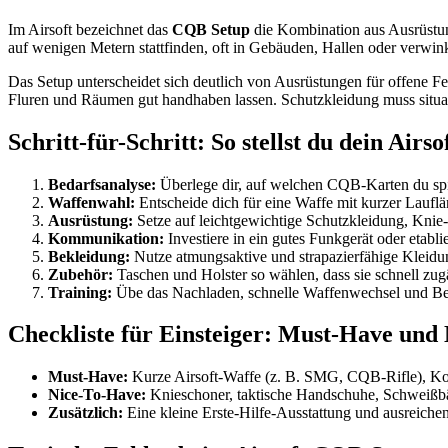
Im Airsoft bezeichnet das
CQB Setup
die Kombination aus Ausrüstung
auf wenigen Metern stattfinden, oft in Gebäuden, Hallen oder verwink
Das Setup unterscheidet sich deutlich von Ausrüstungen für offene
Fluren und Räumen gut handhaben lassen. Schutzkleidung muss situati
Schritt-für-Schritt: So stellst du dein Ai
Bedarfsanalyse:
Überlege dir, auf welchen CQB-Karten du spie
Waffenwahl:
Entscheide dich für eine Waffe mit kurzer Lauf
Ausrüstung:
Setze auf leichtgewichtige Schutzkleidung, Knie-
Kommunikation:
Investiere in ein gutes Funkgerät oder etabl
Bekleidung:
Nutze atmungsaktive und strapazierfähige Kleidun
Zubehör:
Taschen und Holster so wählen, dass sie schnell zu
Training:
Übe das Nachladen, schnelle Waffenwechsel und B
Checkliste für Einsteiger: Must-Have un
Must-Have:
Kurze Airsoft-Waffe (z. B. SMG, CQB-Rifle), Kopf
Nice-To-Have:
Knieschoner, taktische Handschuhe, Schweißbän
Zusätzlich:
Eine kleine Erste-Hilfe-Ausstattung und ausreichen