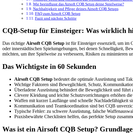
Wie beeinflusst das Airsoft CQB Setup deine Spielweise?
Nachhaltigkeit und Pflege deines Airsoft CQB Setups
FAQ zum Airsoft CQB Setup
Fazit und nächste Schritte
CQB-Setup für Einsteiger: Was wirklich hi
Das richtige
Airsoft CQB Setup
ist für Einsteiger essenziell, um i
oder innerstädtischen Spielumgebungen, bei denen Schnelligkeit, Beweg
möchten, um ihre Spielweise zu verbessern, Risiken zu minimieren un
Das Wichtigste in 60 Sekunden
Airsoft CQB Setup
bedeutet die optimale Ausrüstung und Takt
Wichtige Faktoren sind Beweglichkeit, Schutz, Kommunikatio
Überladene Ausrüstung behindert die Beweglichkeit und führt 
Clevere Kleidung und leichte Schutzvorrichtungen erhöhen die
Waffen mit kurzer Lauflänge und schnelle Nachladefähigkeit si
Kommunikation und Teamkoordination sind bei CQB unverzich
Typische Fehler: zu schwere Ausrüstung, falsche Waffenauswa
Praxisbewährte Checklisten helfen, das perfekte Setup zusamme
Was ist ein Airsoft CQB Setup? Grundlage