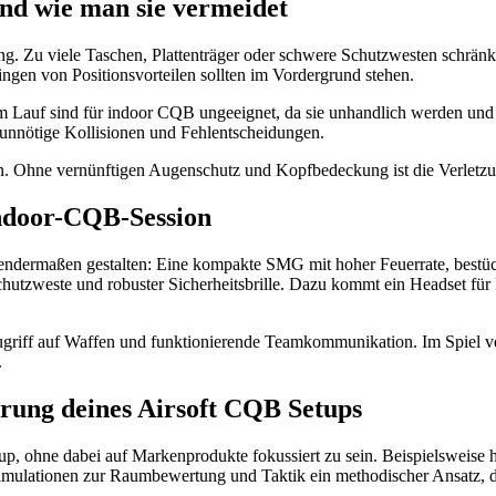
nd wie man sie vermeidet
tung. Zu viele Taschen, Plattenträger oder schwere Schutzwesten schrä
ngen von Positionsvorteilen sollten im Vordergrund stehen.
em Lauf sind für indoor CQB ungeeignet, da sie unhandlich werden und
unnötige Kollisionen und Fehlentscheidungen.
en. Ohne vernünftigen Augenschutz und Kopfbedeckung ist die Verletzu
 Indoor-CQB-Session
olgendermaßen gestalten: Eine kompakte SMG mit hoher Feuerrate, bestü
r Schutzweste und robuster Sicherheitsbrille. Dazu kommt ein Headset 
riff auf Waffen und funktionierende Teamkommunikation. Im Spiel ver
.
rung deines Airsoft CQB Setups
ohne dabei auf Markenprodukte fokussiert zu sein. Beispielsweise hilf
imulationen zur Raumbewertung und Taktik ein methodischer Ansatz, de