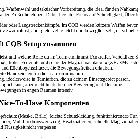
, Waffenwahl und taktischer Vorbereitung, die ideal für den Nahkampf
elten Außenbereichen. Daher liegt der Fokus auf Schnelligkeit, Übersi
 Felder oder Langstreckenkämpfe. Im CQB werden kürzere Waffen bevor
v zwar robust, aber gleichzeitig leicht und beweglich sein, da schnell
rsoft CQB Setup zusammen
lst und welche Rolle du im Team einnimmst (Angreifer, Verteidiger, S
länge, hoher Feuerrate und schneller Magazinnachladung (z.B. SMG o
 und Ellenbogenschützer, die Bewegungsfreiheit erlauben.
ierte Handzeichen für die Teamkoordination.
g, idealerweise in Tarnfarben, die zu deinem Einsatzgebiet passen.
gänglich sind, aber nicht hinderlich bei Bewegung und Deckung.
ewegungen in engen Räumen intensiv.
d Nice-To-Have Komponenten
schutz (Maske, Brille), leichte Schutzkleidung, funktionierendes Fu
der, Multifunktionswerkzeug, Ersatzbatterien, schnelle Magazinhalte
d Flüssigkeit nicht vergessen.