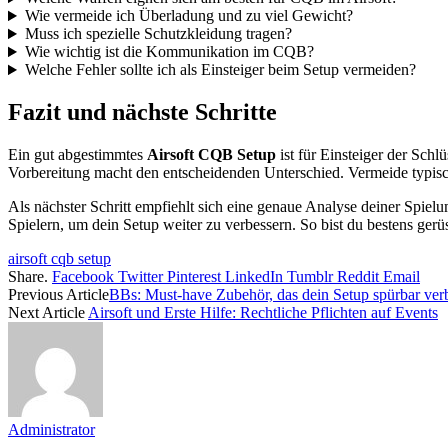
Wie vermeide ich Überladung und zu viel Gewicht?
Muss ich spezielle Schutzkleidung tragen?
Wie wichtig ist die Kommunikation im CQB?
Welche Fehler sollte ich als Einsteiger beim Setup vermeiden?
Fazit und nächste Schritte
Ein gut abgestimmtes
Airsoft CQB Setup
ist für Einsteiger der Sch
Vorbereitung macht den entscheidenden Unterschied. Vermeide typisc
Als nächster Schritt empfiehlt sich eine genaue Analyse deiner Sp
Spielern, um dein Setup weiter zu verbessern. So bist du bestens ge
airsoft cqb setup
Share.
Facebook
Twitter
Pinterest
LinkedIn
Tumblr
Reddit
Email
Previous Article
BBs: Must-have Zubehör, das dein Setup spürbar verb
Next Article
Airsoft und Erste Hilfe: Rechtliche Pflichten auf Events
Administrator