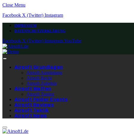
Close Menu
Facebook
X (Twitter)
Instagram
IMPRESSUM
DATENSCHUTZERKLÄRUNG
Facebook
X (Twitter)
Instagram
YouTube
Airsoft Grundlagen
Airsoft Ausrüstung
Airsoft Recht
Airsoft Zubehör
Airsoft Waffen
Airsoft Tuning
Airsoft Felder Events
Airsoft Reviews
Airsoft Taktik
Airsoft News