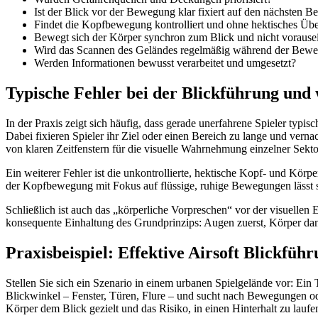
Ist der Blick vor der Bewegung klar fixiert auf den nächsten
Findet die Kopfbewegung kontrolliert und ohne hektisches Übe
Bewegt sich der Körper synchron zum Blick und nicht vorause
Wird das Scannen des Geländes regelmäßig während der Bewe
Werden Informationen bewusst verarbeitet und umgesetzt?
Typische Fehler bei der Blickführung und 
In der Praxis zeigt sich häufig, dass gerade unerfahrene Spieler typ
Dabei fixieren Spieler ihr Ziel oder einen Bereich zu lange und v
von klaren Zeitfenstern für die visuelle Wahrnehmung einzelner Sekto
Ein weiterer Fehler ist die unkontrollierte, hektische Kopf- und Kö
der Kopfbewegung mit Fokus auf flüssige, ruhige Bewegungen lässt si
Schließlich ist auch das „körperliche Vorpreschen“ vor der visuelle
konsequente Einhaltung des Grundprinzips: Augen zuerst, Körper danac
Praxisbeispiel: Effektive Airsoft Blickfüh
Stellen Sie sich ein Szenario in einem urbanen Spielgelände vor: Ei
Blickwinkel – Fenster, Türen, Flure – und sucht nach Bewegungen ode
Körper dem Blick gezielt und das Risiko, in einen Hinterhalt zu laufen