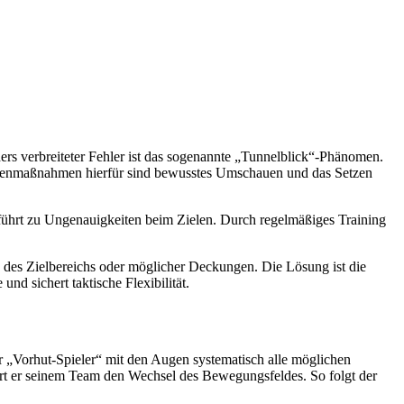
ders verbreiteter Fehler ist das sogenannte „Tunnelblick“-Phänomen.
Gegenmaßnahmen hierfür sind bewusstes Umschauen und das Setzen
d führt zu Ungenauigkeiten beim Zielen. Durch regelmäßiges Training
n des Zielbereichs oder möglicher Deckungen. Die Lösung ist die
d sichert taktische Flexibilität.
r „Vorhut-Spieler“ mit den Augen systematisch alle möglichen
ert er seinem Team den Wechsel des Bewegungsfeldes. So folgt der