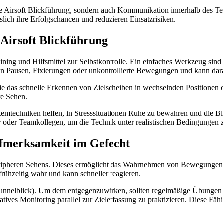
r die Airsoft Blickführung, sondern auch Kommunikation innerhalb des
slich ihre Erfolgschancen und reduzieren Einsatzrisiken.
Airsoft Blickführung
raining und Hilfsmittel zur Selbstkontrolle. Ein einfaches Werkzeug 
an Pausen, Fixierungen oder unkontrollierte Bewegungen und kann darau
e das schnelle Erkennen von Zielscheiben in wechselnden Positionen o
re Sehen.
echniken helfen, in Stresssituationen Ruhe zu bewahren und die Blick
r oder Teamkollegen, um die Technik unter realistischen Bedingungen z
Aufmerksamkeit im Gefecht
 peripheren Sehens. Dieses ermöglicht das Wahrnehmen von Bewegungen
rühzeitig wahr und kann schneller reagieren.
n (Tunnelblick). Um dem entgegenzuwirken, sollten regelmäßige Übungen
tives Monitoring parallel zur Zielerfassung zu praktizieren. Diese Fähi