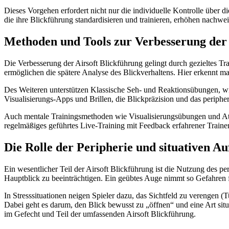
Dieses Vorgehen erfordert nicht nur die individuelle Kontrolle übe
die ihre Blickführung standardisieren und trainieren, erhöhen nachwei
Methoden und Tools zur Verbesserung der 
Die Verbesserung der Airsoft Blickführung gelingt durch gezieltes T
ermöglichen die spätere Analyse des Blickverhaltens. Hier erkennt m
Des Weiteren unterstützen Klassische Seh- und Reaktionsübungen, wi
Visualisierungs-Apps und Brillen, die Blickpräzision und das periphe
Auch mentale Trainingsmethoden wie Visualisierungsübungen und Atemt
regelmäßiges geführtes Live-Training mit Feedback erfahrener Traine
Die Rolle der Peripherie und situativen 
Ein wesentlicher Teil der Airsoft Blickführung ist die Nutzung des
Hauptblick zu beeinträchtigen. Ein geübtes Auge nimmt so Gefahren f
In Stresssituationen neigen Spieler dazu, das Sichtfeld zu verenge
Dabei geht es darum, den Blick bewusst zu „öffnen“ und eine Art situa
im Gefecht und Teil der umfassenden Airsoft Blickführung.