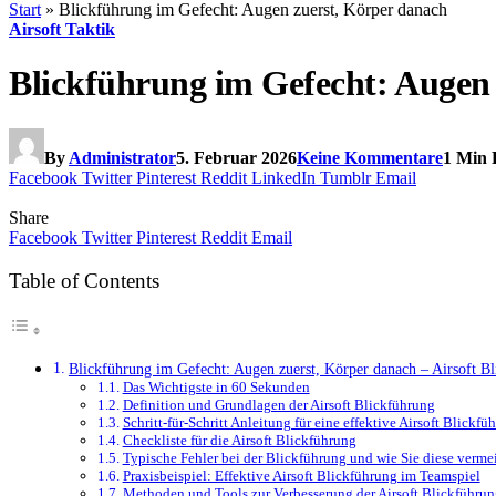
Start
»
Blickführung im Gefecht: Augen zuerst, Körper danach
Airsoft Taktik
Blickführung im Gefecht: Augen
By
Administrator
5. Februar 2026
Keine Kommentare
1 Min 
Facebook
Twitter
Pinterest
Reddit
LinkedIn
Tumblr
Email
Share
Facebook
Twitter
Pinterest
Reddit
Email
Table of Contents
Blickführung im Gefecht: Augen zuerst, Körper danach – Airsoft Bl
Das Wichtigste in 60 Sekunden
Definition und Grundlagen der Airsoft Blickführung
Schritt-für-Schritt Anleitung für eine effektive Airsoft Blickfü
Checkliste für die Airsoft Blickführung
Typische Fehler bei der Blickführung und wie Sie diese verme
Praxisbeispiel: Effektive Airsoft Blickführung im Teamspiel
Methoden und Tools zur Verbesserung der Airsoft Blickführun