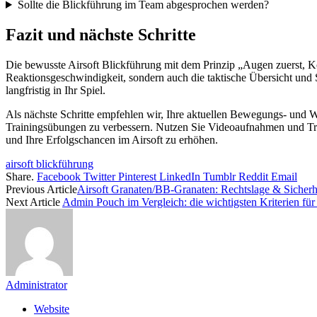
Sollte die Blickführung im Team abgesprochen werden?
Fazit und nächste Schritte
Die bewusste Airsoft Blickführung mit dem Prinzip „Augen zuerst, Kör
Reaktionsgeschwindigkeit, sondern auch die taktische Übersicht und 
langfristig in Ihr Spiel.
Als nächste Schritte empfehlen wir, Ihre aktuellen Bewegungs- und W
Trainingsübungen zu verbessern. Nutzen Sie Videoaufnahmen und Train
und Ihre Erfolgschancen im Airsoft zu erhöhen.
airsoft blickführung
Share.
Facebook
Twitter
Pinterest
LinkedIn
Tumblr
Reddit
Email
Previous Article
Airsoft Granaten/BB-Granaten: Rechtslage & Sicherh
Next Article
Admin Pouch im Vergleich: die wichtigsten Kriterien fü
Administrator
Website