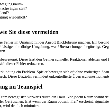
 Bewegungsraum?
rschwingen statt?
ilend?
gung wiederholt?
wie Sie diese vermeiden
ische Fehler im Umgang mit der Airsoft Blickführung machen. Ein beson
ernachlässigen die übrige Umgebung, was Überraschungen begünstigt. 
ren.
rperbewegung. Diese lässt den Gegner schneller Reaktionen ableiten un
ch dieser Fehler reduzieren.
n Erkundung ein Problem. Spieler bewegen sich oft ohne vorherigen Sca
h. Diese Disziplin verhindert unkontrollierte Überraschungsmomente un
rung im Teamspiel
n Team bewegt sich vorwärts durch ein Haus. Vor jedem Raum scannt de
r Geräuschen. Erst wenn der Raum optisch „frei“ erscheint, signalisi
, wird deutlich minimiert.