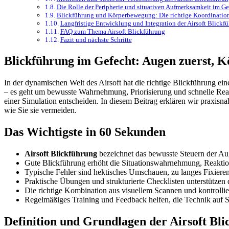
Die Rolle der Peripherie und situativen Aufmerksamkeit im Ge
Blickführung und Körperbewegung: Die richtige Koordinatio
Langfristige Entwicklung und Integration der Airsoft Blickf
FAQ zum Thema Airsoft Blickführung
Fazit und nächste Schritte
Blickführung im Gefecht: Augen zuerst, Kö
In der dynamischen Welt des Airsoft hat die richtige Blickführung ei
– es geht um bewusste Wahrnehmung, Priorisierung und schnelle Rea
einer Simulation entscheiden. In diesem Beitrag erklären wir praxisnah
wie Sie sie vermeiden.
Das Wichtigste in 60 Sekunden
Airsoft Blickführung
bezeichnet das bewusste Steuern der A
Gute Blickführung erhöht die Situationswahrnehmung, Reaktio
Typische Fehler sind hektisches Umschauen, zu langes Fixiere
Praktische Übungen und strukturierte Checklisten unterstützen 
Die richtige Kombination aus visuellem Scannen und kontrollie
Regelmäßiges Training und Feedback helfen, die Technik auf S
Definition und Grundlagen der Airsoft Bl