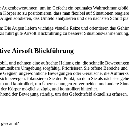
r Augenbewegungen, um im Gefecht ein optimales Wahrnehmungsbild zu 
n Körper so zu positionieren, dass man flexibel auf Situationen reagier
Augen sondieren, das Umfeld analysieren und den nächsten Schritt plan
: Die Augen liefern wichtige visuelle Reize und orientieren das Gehirn
axis führt gute Airsoft Blickführung zu besserer Situationswahrnehmun
ktive Airsoft Blickführung
mobil, und nehmen eine aufrechte Haltung ein, die schnelle Bewegungen
nmittelbare Umgebung sorgfältig. Priorisieren Sie offene Bereiche und
elle Gegner, ungewöhnliche Bewegungen oder Geräusche, die Aufmerksa
sich bewegen, fokussieren Sie den Punkt, zu dem Sie als nächstes gehe
 und kontrolliert, um Überraschungen zu vermeiden und andere Sinne
 der Körper möglichst zügig und kontrolliert hinterher.
rend der Bewegung ständig, um das Gefechtsfeld aktuell zu erfassen.
 gescannt?