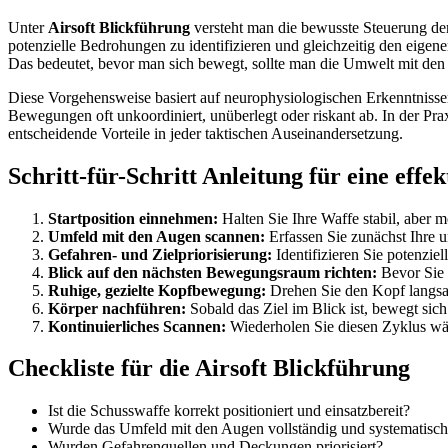
Unter
Airsoft Blickführung
versteht man die bewusste Steuerung de
potenzielle Bedrohungen zu identifizieren und gleichzeitig den eigene
Das bedeutet, bevor man sich bewegt, sollte man die Umwelt mit den 
Diese Vorgehensweise basiert auf neurophysiologischen Erkenntnissen
Bewegungen oft unkoordiniert, unüberlegt oder riskant ab. In der Pr
entscheidende Vorteile in jeder taktischen Auseinandersetzung.
Schritt-für-Schritt Anleitung für eine effe
Startposition einnehmen:
Halten Sie Ihre Waffe stabil, aber 
Umfeld mit den Augen scannen:
Erfassen Sie zunächst Ihre u
Gefahren- und Zielpriorisierung:
Identifizieren Sie potenzi
Blick auf den nächsten Bewegungsraum richten:
Bevor Sie 
Ruhige, gezielte Kopfbewegung:
Drehen Sie den Kopf langsam
Körper nachführen:
Sobald das Ziel im Blick ist, bewegt sich
Kontinuierliches Scannen:
Wiederholen Sie diesen Zyklus wäh
Checkliste für die Airsoft Blickführung
Ist die Schusswaffe korrekt positioniert und einsatzbereit?
Wurde das Umfeld mit den Augen vollständig und systematisch
Wurden Gefahrenquellen und Deckungen priorisiert?