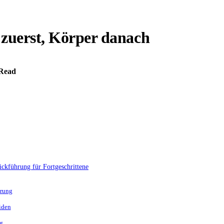
 zuerst, Körper danach
Read
ickführung für Fortgeschrittene
hrung
iden
g