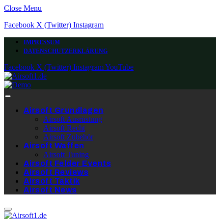
Close Menu
Facebook
X (Twitter)
Instagram
IMPRESSUM
DATENSCHUTZERKLÄRUNG
Facebook
X (Twitter)
Instagram
YouTube
Airsoft Grundlagen
Airsoft Ausrüstung
Airsoft Recht
Airsoft Zubehör
Airsoft Waffen
Airsoft Tuning
Airsoft Felder Events
Airsoft Reviews
Airsoft Taktik
Airsoft News