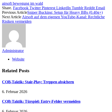
airsoft bewegung im wald
Share.
Facebook
Twitter
Pinterest
LinkedIn
Tumblr
Reddit
Email
Previous Article
Sniper Bucking: Setup für Heavy BBs (0.40g+)
Next Article
Airsoft auf dem eigenen YouTube-Kanal: Rechtliche
Risiken vermeiden
Administrator
Website
Related
Posts
CQB-Taktik: Stair-Play: Treppen absichern
6. Februar 2026
CQB-Taktik: Türspiel: Entry-Fehler vermeiden
6. Februar 2026