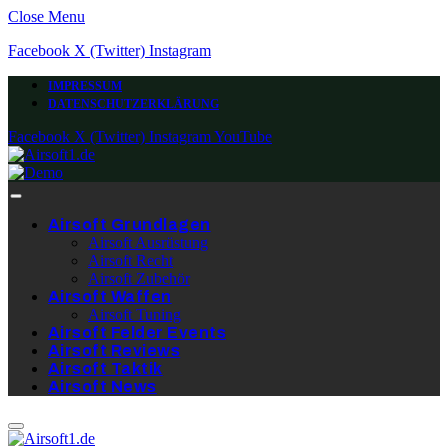
Close Menu
Facebook
X (Twitter)
Instagram
IMPRESSUM
DATENSCHUTZERKLÄRUNG
Facebook
X (Twitter)
Instagram
YouTube
Airsoft Grundlagen
Airsoft Ausrüstung
Airsoft Recht
Airsoft Zubehör
Airsoft Waffen
Airsoft Tuning
Airsoft Felder Events
Airsoft Reviews
Airsoft Taktik
Airsoft News