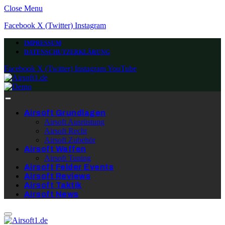
Close Menu
Facebook
X (Twitter)
Instagram
IMPRESSUM
DATENSCHUTZERKLÄRUNG
Facebook
X (Twitter)
Instagram
YouTube
Airsoft Grundlagen
Airsoft Ausrüstung
Airsoft Recht
Airsoft Zubehör
Airsoft Waffen
Airsoft Tuning
Airsoft Felder Events
Airsoft Reviews
Airsoft Taktik
Airsoft News