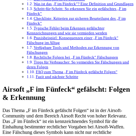
Was ist das „F im Fünfeck“? Eine Definition und Grundlagen
Schritt-für-Schritt: So erkennen Sie ein gefälschtes „F im
Fünfeck“
Checkliste: Kriterien zur sicheren Beurteilung des „F im
Fünfeck“
Typische Fehler beim Erkennen gefälschter
Kennzeichnungen und wie sie vermieden werden
Praxisbeispiel: Konsequenzen einer „F im Fünfeck“
Fälschung im Alltag
Verfügbare Tools und Methoden zur Erkennung von
Fälschungen
Rechtliche Folgen bei „F im Fünfeck“ Fälschungen
Tipps für Verbraucher: So vermeiden Sie Fälschungen und
deren Folgen
FAQ zum Thema „F im Fünfeck gefälscht Folgen“
Fazit und nächste Schritte
Airsoft „F im Fünfeck“ gefälscht: Folgen
& Erkennung
Das Thema „F im Fünfeck gefälscht Folgen“ ist in der Airsoft-
Community und dem Bereich Airsoft Recht von hoher Relevanz.
Das „F im Fünfeck“ ist ein kennzeichnendes Symbol für die
Einhaltung bestimmter rechtlicher Vorgaben bei Airsoft-Waffen.
Eine Fälschung dieses Symbols kann nicht nur rechtliche