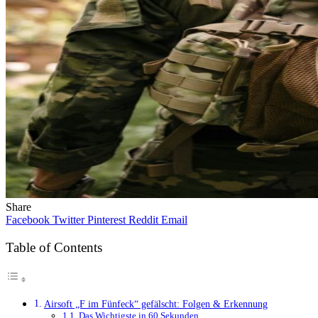
Share
Facebook
Twitter
Pinterest
Reddit
Email
Table of Contents
Airsoft „F im Fünfeck“ gefälscht: Folgen & Erkennung
Das Wichtigste in 60 Sekunden