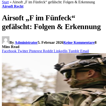
Start
»
Airsoft „F im Fünfeck“ gefälscht: Folgen & Erkennung
Airsoft Recht
Airsoft „F im Fünfeck“
gefälscht: Folgen & Erkennung
By
Administrator
5. Februar 2026
Keine Kommentare
8
Mins Read
Facebook
Twitter
Pinterest
Reddit
LinkedIn
Tumblr
Email