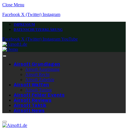
Close Menu
Facebook
X (Twitter)
Instagram
IMPRESSUM
DATENSCHUTZERKLÄRUNG
Facebook
X (Twitter)
Instagram
YouTube
Airsoft Grundlagen
Airsoft Ausrüstung
Airsoft Recht
Airsoft Zubehör
Airsoft Waffen
Airsoft Tuning
Airsoft Felder Events
Airsoft Reviews
Airsoft Taktik
Airsoft News