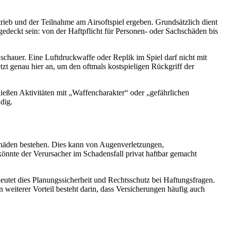
etrieb und der Teilnahme am Airsoftspiel ergeben. Grundsätzlich dient
bgedeckt sein: von der Haftpflicht für Personen- oder Sachschäden bis
uschauer. Eine Luftdruckwaffe oder Replik im Spiel darf nicht mit
zt genau hier an, um den oftmals kostspieligen Rückgriff der
hließen Aktivitäten mit „Waffencharakter“ oder „gefährlichen
dig.
schäden bestehen. Dies kann von Augenverletzungen,
nnte der Verursacher im Schadensfall privat haftbar gemacht
edeutet dies Planungssicherheit und Rechtsschutz bei Haftungsfragen.
weiterer Vorteil besteht darin, dass Versicherungen häufig auch