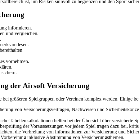
irsoftbereich ist, um Risiken sinnvoll zu begrenzen und den Sport sich
icherung
ung informieren.
ren und vergleichen.
.
merksam lesen.
ereithalten.
zes vornehmen.
klären.
sichern.
ng der Airsoft Versicherung
e bei größeren Spielgruppen oder Vereinen komplex werden. Einige be
herung von Versicherungsverträgen, Nachweisen und Sicherheitskonzept
ache Tabellenkalkulationen helfen bei der Übersicht über versicherte S
berprüfung der Voraussetzungen vor jedem Spiel tragen dazu bei, kritis
chtern die Verbreitung von Informationen zur Versicherung und Sich
n Vorbereitung inklusive Abstimmung von Versicherungsthemen.