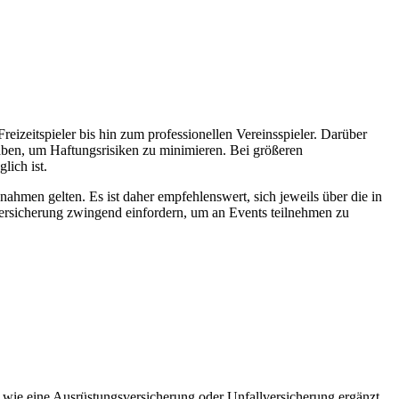
reizeitspieler bis hin zum professionellen Vereinsspieler. Darüber
haben, um Haftungsrisiken zu minimieren. Bei größeren
lich ist.
ahmen gelten. Es ist daher empfehlenswert, sich jeweils über die in
 Versicherung zwingend einfordern, um an Events teilnehmen zu
e wie eine Ausrüstungsversicherung oder Unfallversicherung ergänzt