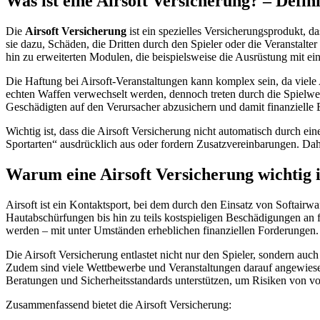
Was ist eine Airsoft Versicherung? – Defi
Die
Airsoft Versicherung
ist ein spezielles Versicherungsprodukt, d
sie dazu, Schäden, die Dritten durch den Spieler oder die Veranstalte
hin zu erweiterten Modulen, die beispielsweise die Ausrüstung mit ei
Die Haftung bei Airsoft-Veranstaltungen kann komplex sein, da viele A
echten Waffen verwechselt werden, dennoch treten durch die Spielweis
Geschädigten auf den Verursacher abzusichern und damit finanzielle
Wichtig ist, dass die Airsoft Versicherung nicht automatisch durch ei
Sportarten“ ausdrücklich aus oder fordern Zusatzvereinbarungen. Dahe
Warum eine Airsoft Versicherung wichtig i
Airsoft ist ein Kontaktsport, bei dem durch den Einsatz von Softair
Hautabschürfungen bis hin zu teils kostspieligen Beschädigungen an
werden – mit unter Umständen erheblichen finanziellen Forderungen.
Die Airsoft Versicherung entlastet nicht nur den Spieler, sondern auc
Zudem sind viele Wettbewerbe und Veranstaltungen darauf angewiesen, 
Beratungen und Sicherheitsstandards unterstützen, um Risiken von vo
Zusammenfassend bietet die Airsoft Versicherung: