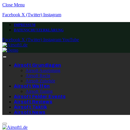
Close Menu
Facebook
X (Twitter)
Instagram
IMPRESSUM
DATENSCHUTZERKLÄRUNG
Facebook
X (Twitter)
Instagram
YouTube
Airsoft Grundlagen
Airsoft Ausrüstung
Airsoft Recht
Airsoft Zubehör
Airsoft Waffen
Airsoft Tuning
Airsoft Felder Events
Airsoft Reviews
Airsoft Taktik
Airsoft News