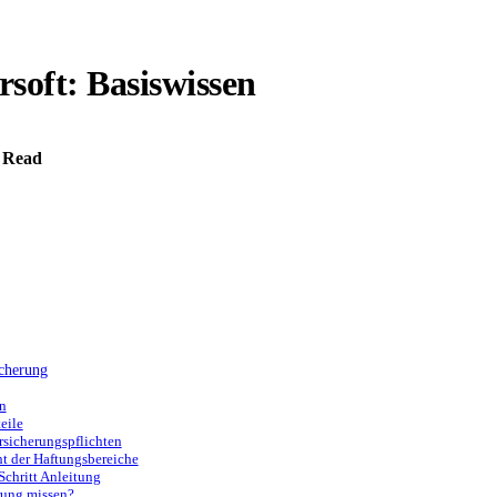
soft: Basiswissen
 Read
icherung
en
eile
rsicherungspflichten
ht der Haftungsbereiche
Schritt Anleitung
rung missen?