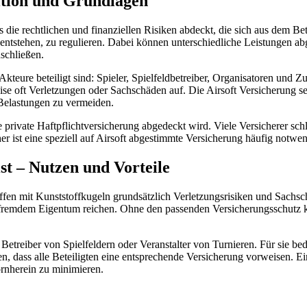
nition und Grundlagen
as die rechtlichen und finanziellen Risiken abdeckt, die sich aus dem B
r entstehen, zu regulieren. Dabei können unterschiedliche Leistungen a
nschließen.
kteure beteiligt sind: Spieler, Spielfeldbetreiber, Organisatoren und Z
e oft Verletzungen oder Sachschäden auf. Die Airsoft Versicherung set
 Belastungen zu vermeiden.
ne private Haftpflichtversicherung abgedeckt wird. Viele Versicherer sc
r ist eine speziell auf Airsoft abgestimmte Versicherung häufig notwen
st – Nutzen und Vorteile
waffen mit Kunststoffkugeln grundsätzlich Verletzungsrisiken und Sach
 fremdem Eigentum reichen. Ohne den passenden Versicherungsschutz kö
h Betreiber von Spielfeldern oder Veranstalter von Turnieren. Für sie b
dass alle Beteiligten eine entsprechende Versicherung vorweisen. Ein 
rnherein zu minimieren.