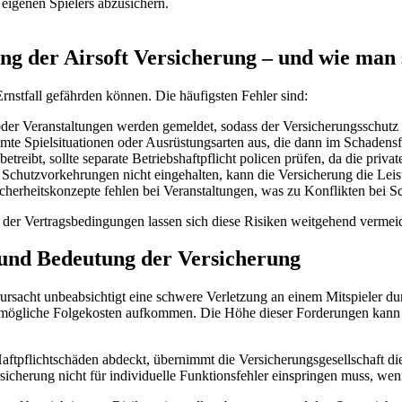
eigenen Spielers abzusichern.
ng der Airsoft Versicherung – und wie man 
Ernstfall gefährden können. Die häufigsten Fehler sind:
oder Veranstaltungen werden gemeldet, sodass der Versicherungsschutz f
mte Spielsituationen oder Ausrüstungsarten aus, die dann im Schadensfal
etreibt, sollte separate Betriebshaftpflicht policen prüfen, da die priva
chutzvorkehrungen nicht eingehalten, kann die Versicherung die Leis
herheitskonzepte fehlen bei Veranstaltungen, was zu Konflikten bei S
der Vertragsbedingungen lassen sich diese Risiken weitgehend vermei
t und Bedeutung der Versicherung
verursacht unbeabsichtigt eine schwere Verletzung an einem Mitspieler d
 mögliche Folgekosten aufkommen. Die Höhe dieser Forderungen kann sc
aftpflichtschäden abdeckt, übernimmt die Versicherungsgesellschaft dies
rsicherung nicht für individuelle Funktionsfehler einspringen muss, we