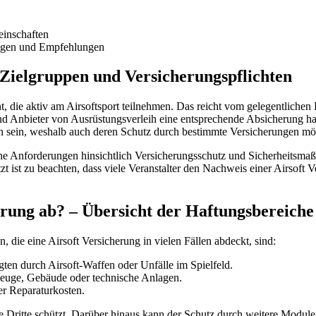
einschaften
ungen und Empfehlungen
 Zielgruppen und Versicherungspflichten
t, die aktiv am Airsoftsport teilnehmen. Das reicht vom gelegentlichen F
n und Anbieter von Ausrüstungsverleih eine entsprechende Absicherung 
n sein, weshalb auch deren Schutz durch bestimmte Versicherungen mög
he Anforderungen hinsichtlich Versicherungsschutz und Sicherheitsmaßn
t ist zu beachten, dass viele Veranstalter den Nachweis einer Airsoft
erung ab? – Übersicht der Haftungsbereiche
n, die eine Airsoft Versicherung in vielen Fällen abdeckt, sind:
gten durch Airsoft-Waffen oder Unfälle im Spielfeld.
uge, Gebäude oder technische Anlagen.
er Reparaturkosten.
e Dritte schützt. Darüber hinaus kann der Schutz durch weitere Modul