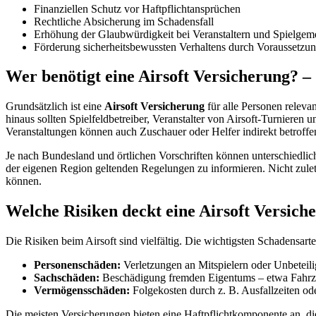
Finanziellen Schutz vor Haftpflichtansprüchen
Rechtliche Absicherung im Schadensfall
Erhöhung der Glaubwürdigkeit bei Veranstaltern und Spielgem
Förderung sicherheitsbewussten Verhaltens durch Voraussetz
Wer benötigt eine Airsoft Versicherung? –
Grundsätzlich ist eine
Airsoft Versicherung
für alle Personen relevan
hinaus sollten Spielfeldbetreiber, Veranstalter von Airsoft-Turniere
Veranstaltungen können auch Zuschauer oder Helfer indirekt betroffe
Je nach Bundesland und örtlichen Vorschriften können unterschiedlic
der eigenen Region geltenden Regelungen zu informieren. Nicht zuletz
können.
Welche Risiken deckt eine Airsoft Versich
Die Risiken beim Airsoft sind vielfältig. Die wichtigsten Schadensarte
Personenschäden:
Verletzungen an Mitspielern oder Unbeteili
Sachschäden:
Beschädigung fremden Eigentums – etwa Fahrze
Vermögensschäden:
Folgekosten durch z. B. Ausfallzeiten od
Die meisten Versicherungen bieten eine Haftpflichtkomponente an, di