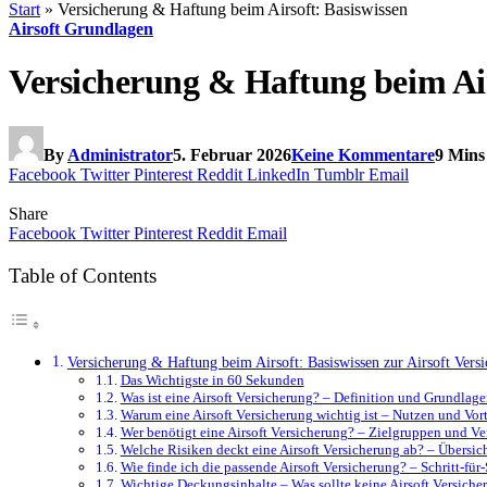
Start
»
Versicherung & Haftung beim Airsoft: Basiswissen
Airsoft Grundlagen
Versicherung & Haftung beim Air
By
Administrator
5. Februar 2026
Keine Kommentare
9 Mins
Facebook
Twitter
Pinterest
Reddit
LinkedIn
Tumblr
Email
Share
Facebook
Twitter
Pinterest
Reddit
Email
Table of Contents
Versicherung & Haftung beim Airsoft: Basiswissen zur Airsoft Vers
Das Wichtigste in 60 Sekunden
Was ist eine Airsoft Versicherung? – Definition und Grundlag
Warum eine Airsoft Versicherung wichtig ist – Nutzen und Vort
Wer benötigt eine Airsoft Versicherung? – Zielgruppen und Ve
Welche Risiken deckt eine Airsoft Versicherung ab? – Übersic
Wie finde ich die passende Airsoft Versicherung? – Schritt-für-
Wichtige Deckungsinhalte – Was sollte keine Airsoft Versiche