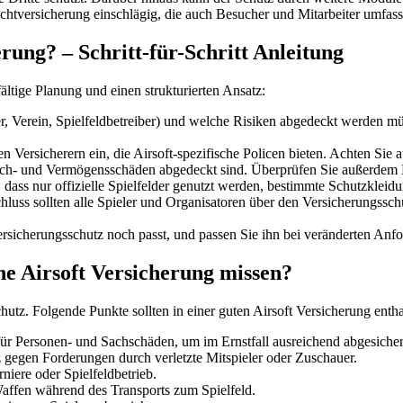
lichtversicherung einschlägig, die auch Besucher und Mitarbeiter umfass
erung? – Schritt-für-Schritt Anleitung
ältige Planung und einen strukturierten Ansatz:
er, Verein, Spielfeldbetreiber) und welche Risiken abgedeckt werden mü
en Versicherern ein, die Airsoft-spezifische Policen bieten. Achten S
Sach- und Vermögensschäden abgedeckt sind. Überprüfen Sie außerdem 
dass nur offizielle Spielfelder genutzt werden, bestimmte Schutzkleidu
luss sollten alle Spieler und Organisatoren über den Versicherungsschu
ersicherungsschutz noch passt, und passen Sie ihn bei veränderten Anf
ne Airsoft Versicherung missen?
hutz. Folgende Punkte sollten in einer guten Airsoft Versicherung entha
r Personen- und Sachschäden, um im Ernstfall ausreichend abgesichert
gegen Forderungen durch verletzte Mitspieler oder Zuschauer.
rniere oder Spielfeldbetrieb.
ffen während des Transports zum Spielfeld.