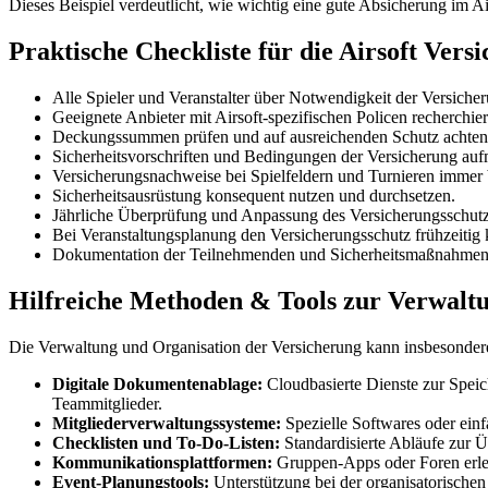
Dieses Beispiel verdeutlicht, wie wichtig eine gute Absicherung im A
Praktische Checkliste für die Airsoft Vers
Alle Spieler und Veranstalter über Notwendigkeit der Versicher
Geeignete Anbieter mit Airsoft-spezifischen Policen recherchie
Deckungssummen prüfen und auf ausreichenden Schutz achten
Sicherheitsvorschriften und Bedingungen der Versicherung auf
Versicherungsnachweise bei Spielfeldern und Turnieren immer b
Sicherheitsausrüstung konsequent nutzen und durchsetzen.
Jährliche Überprüfung und Anpassung des Versicherungsschut
Bei Veranstaltungsplanung den Versicherungsschutz frühzeitig 
Dokumentation der Teilnehmenden und Sicherheitsmaßnahmen 
Hilfreiche Methoden & Tools zur Verwaltu
Die Verwaltung und Organisation der Versicherung kann insbesonder
Digitale Dokumentenablage:
Cloudbasierte Dienste zur Speic
Teammitglieder.
Mitgliederverwaltungssysteme:
Spezielle Softwares oder einf
Checklisten und To-Do-Listen:
Standardisierte Abläufe zur Ü
Kommunikationsplattformen:
Gruppen-Apps oder Foren erlei
Event-Planungstools:
Unterstützung bei der organisatorische