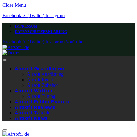
Close Menu
Facebook
X (Twitter)
Instagram
IMPRESSUM
DATENSCHUTZERKLÄRUNG
Facebook
X (Twitter)
Instagram
YouTube
Airsoft Grundlagen
Airsoft Ausrüstung
Airsoft Recht
Airsoft Zubehör
Airsoft Waffen
Airsoft Tuning
Airsoft Felder Events
Airsoft Reviews
Airsoft Taktik
Airsoft News