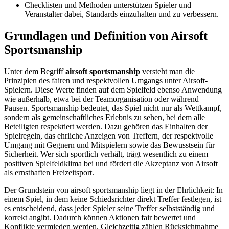
Checklisten und Methoden unterstützen Spieler und
Veranstalter dabei, Standards einzuhalten und zu verbessern.
Grundlagen und Definition von Airsoft
Sportsmanship
Unter dem Begriff
airsoft sportsmanship
versteht man die
Prinzipien des fairen und respektvollen Umgangs unter Airsoft-
Spielern. Diese Werte finden auf dem Spielfeld ebenso Anwendung
wie außerhalb, etwa bei der Teamorganisation oder während
Pausen. Sportsmanship bedeutet, das Spiel nicht nur als Wettkampf,
sondern als gemeinschaftliches Erlebnis zu sehen, bei dem alle
Beteiligten respektiert werden. Dazu gehören das Einhalten der
Spielregeln, das ehrliche Anzeigen von Treffern, der respektvolle
Umgang mit Gegnern und Mitspielern sowie das Bewusstsein für
Sicherheit. Wer sich sportlich verhält, trägt wesentlich zu einem
positiven Spielfeldklima bei und fördert die Akzeptanz von Airsoft
als ernsthaften Freizeitsport.
Der Grundstein von airsoft sportsmanship liegt in der Ehrlichkeit: In
einem Spiel, in dem keine Schiedsrichter direkt Treffer festlegen, ist
es entscheidend, dass jeder Spieler seine Treffer selbstständig und
korrekt angibt. Dadurch können Aktionen fair bewertet und
Konflikte vermieden werden. Gleichzeitig zählen Rücksichtnahme