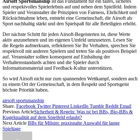
Airsoft Sportsmanship
ist das Fundament für ein faires, sicheres
und respektvolles Spielerlebnis auf und neben dem Spielfeld. Indem
Spieler und Veranstalter die Prinzipien von Fairness, Ehrlichkeit und
Rücksichtnahme leben, entsteht eine Gemeinschaft, die Airsoft als
Sport nachhaltig stärkt und den Spielspaß für alle Beteiligten erhöht.
Der nächste Schritt für jeden Airsoft-Begeisterten ist, diese Werte
aktiv anzunehmen und im eigenen Umfeld umzusetzen. Lesen Sie
die Regeln aufmerksam, reflektieren Sie Ihr Verhalten, sprechen Sie
respektvoll mit anderen Spielern und treten Sie als positives Beispiel
auf. Veranstalter sollten konsequent auf Einhaltung der
Verhaltensstandards achten und die Spieler durch
Informationsmaterial und Feedback-Kultur unterstützen.
So wird Airsoft nicht nur zum spannenden Wettkampf, sondern auch
zu einem Ort der Gemeinschaft, in dem Respekt und Sportsgeist
höchste Priorität haben.
airsoft sportsmanship
Share.
Facebook
Twitter
Pinterest
LinkedIn
Tumblr
Reddit
Email
Previous Article
Sicherheit & Regeln: Was ist bei BBs, Bio-BBs &
Kugelqualität auf dem Spielfeld erlaubt?
Next Article
BBs für Milsim: praxisnahe Auswahl für lange
Spieltage