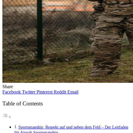
Share
Facebook
Twitter
Pinterest
Reddit
Email
Table of Contents
Sportsmanship: Respekt auf und neben dem Feld – Der Leitfaden
für Airsoft Sportsmanship