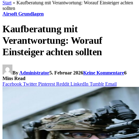
Start
»
Kaufberatung mit Verantwortung: Worauf Einsteiger achten
sollten
Airsoft Grundlagen
Kaufberatung mit
Verantwortung: Worauf
Einsteiger achten sollten
By
Administrator
5. Februar 2026
Keine Kommentare
6
Mins Read
Facebook
Twitter
Pinterest
Reddit
LinkedIn
Tumblr
Email