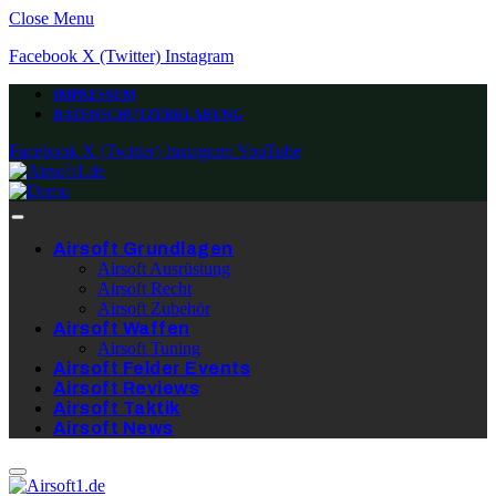
Close Menu
Facebook
X (Twitter)
Instagram
IMPRESSUM
DATENSCHUTZERKLÄRUNG
Facebook
X (Twitter)
Instagram
YouTube
Airsoft Grundlagen
Airsoft Ausrüstung
Airsoft Recht
Airsoft Zubehör
Airsoft Waffen
Airsoft Tuning
Airsoft Felder Events
Airsoft Reviews
Airsoft Taktik
Airsoft News