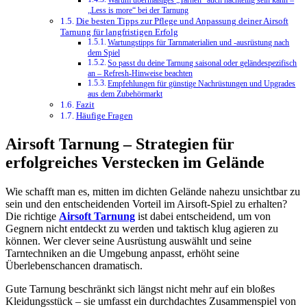
Warum übermäßiges „Tarnen“ auch nachteilig sein kann –
„Less is more“ bei der Tarnung
Die besten Tipps zur Pflege und Anpassung deiner Airsoft
Tarnung für langfristigen Erfolg
Wartungstipps für Tarnmaterialien und -ausrüstung nach
dem Spiel
So passt du deine Tarnung saisonal oder geländespezifisch
an – Refresh-Hinweise beachten
Empfehlungen für günstige Nachrüstungen und Upgrades
aus dem Zubehörmarkt
Fazit
Häufige Fragen
Airsoft Tarnung – Strategien für
erfolgreiches Verstecken im Gelände
Wie schafft man es, mitten im dichten Gelände nahezu unsichtbar zu
sein und den entscheidenden Vorteil im Airsoft-Spiel zu erhalten?
Die richtige
Airsoft Tarnung
ist dabei entscheidend, um von
Gegnern nicht entdeckt zu werden und taktisch klug agieren zu
können. Wer clever seine Ausrüstung auswählt und seine
Tarntechniken an die Umgebung anpasst, erhöht seine
Überlebenschancen dramatisch.
Gute Tarnung beschränkt sich längst nicht mehr auf ein bloßes
Kleidungsstück – sie umfasst ein durchdachtes Zusammenspiel von