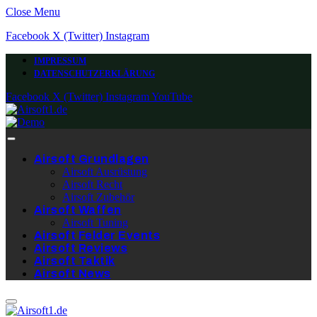
Close Menu
Facebook
X (Twitter)
Instagram
IMPRESSUM
DATENSCHUTZERKLÄRUNG
Facebook
X (Twitter)
Instagram
YouTube
Airsoft Grundlagen
Airsoft Ausrüstung
Airsoft Recht
Airsoft Zubehör
Airsoft Waffen
Airsoft Tuning
Airsoft Felder Events
Airsoft Reviews
Airsoft Taktik
Airsoft News