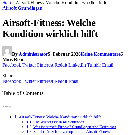
Start
»
Airsoft-Fitness: Welche Kondition wirklich hilft
Airsoft Grundlagen
Airsoft-Fitness: Welche
Kondition wirklich hilft
By
Administrator
5. Februar 2026
Keine Kommentare
6
Mins Read
Facebook
Twitter
Pinterest
Reddit
LinkedIn
Tumblr
Email
Share
Facebook
Twitter
Pinterest
Reddit
Email
Table of Contents
Airsoft-Fitness: Welche Kondition wirklich hilft
Das Wichtigste in 60 Sekunden
Was ist Airsoft-Fitness? Grundlagen und Definition
Schritt-für-Schritt zur optimalen Airsoft-Fitness