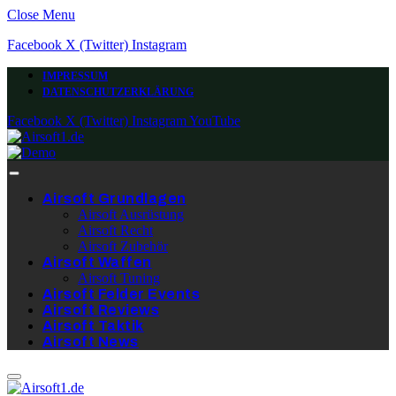
Close Menu
Facebook
X (Twitter)
Instagram
IMPRESSUM
DATENSCHUTZERKLÄRUNG
Facebook
X (Twitter)
Instagram
YouTube
Airsoft Grundlagen
Airsoft Ausrüstung
Airsoft Recht
Airsoft Zubehör
Airsoft Waffen
Airsoft Tuning
Airsoft Felder Events
Airsoft Reviews
Airsoft Taktik
Airsoft News