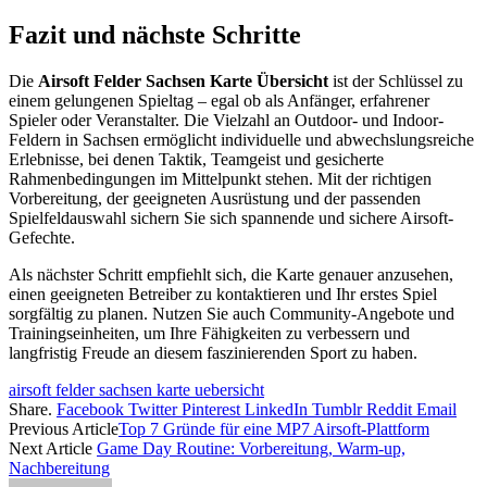
Fazit und nächste Schritte
Die
Airsoft Felder Sachsen Karte Übersicht
ist der Schlüssel zu
einem gelungenen Spieltag – egal ob als Anfänger, erfahrener
Spieler oder Veranstalter. Die Vielzahl an Outdoor- und Indoor-
Feldern in Sachsen ermöglicht individuelle und abwechslungsreiche
Erlebnisse, bei denen Taktik, Teamgeist und gesicherte
Rahmenbedingungen im Mittelpunkt stehen. Mit der richtigen
Vorbereitung, der geeigneten Ausrüstung und der passenden
Spielfeldauswahl sichern Sie sich spannende und sichere Airsoft-
Gefechte.
Als nächster Schritt empfiehlt sich, die Karte genauer anzusehen,
einen geeigneten Betreiber zu kontaktieren und Ihr erstes Spiel
sorgfältig zu planen. Nutzen Sie auch Community-Angebote und
Trainingseinheiten, um Ihre Fähigkeiten zu verbessern und
langfristig Freude an diesem faszinierenden Sport zu haben.
airsoft felder sachsen karte uebersicht
Share.
Facebook
Twitter
Pinterest
LinkedIn
Tumblr
Reddit
Email
Previous Article
Top 7 Gründe für eine MP7 Airsoft-Plattform
Next Article
Game Day Routine: Vorbereitung, Warm-up,
Nachbereitung