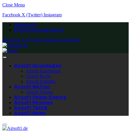
Close Menu
Facebook
X (Twitter)
Instagram
IMPRESSUM
DATENSCHUTZERKLÄRUNG
Facebook
X (Twitter)
Instagram
YouTube
Airsoft Grundlagen
Airsoft Ausrüstung
Airsoft Recht
Airsoft Zubehör
Airsoft Waffen
Airsoft Tuning
Airsoft Felder Events
Airsoft Reviews
Airsoft Taktik
Airsoft News