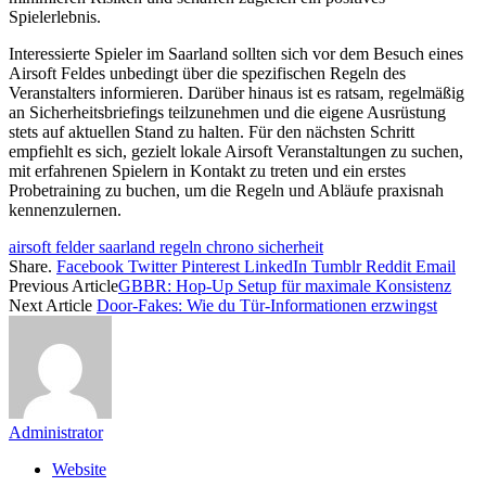
Spielerlebnis.
Interessierte Spieler im Saarland sollten sich vor dem Besuch eines
Airsoft Feldes unbedingt über die spezifischen Regeln des
Veranstalters informieren. Darüber hinaus ist es ratsam, regelmäßig
an Sicherheitsbriefings teilzunehmen und die eigene Ausrüstung
stets auf aktuellen Stand zu halten. Für den nächsten Schritt
empfiehlt es sich, gezielt lokale Airsoft Veranstaltungen zu suchen,
mit erfahrenen Spielern in Kontakt zu treten und ein erstes
Probetraining zu buchen, um die Regeln und Abläufe praxisnah
kennenzulernen.
airsoft felder saarland regeln chrono sicherheit
Share.
Facebook
Twitter
Pinterest
LinkedIn
Tumblr
Reddit
Email
Previous Article
GBBR: Hop-Up Setup für maximale Konsistenz
Next Article
Door-Fakes: Wie du Tür-Informationen erzwingst
Administrator
Website