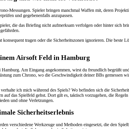
hrono-Messungen. Spieler bringen manchmal Waffen mit, deren Projektil
berprüfen und gegebenenfalls anzupassen.
Spieler, die das Briefing nicht aufmerksam verfolgen oder hinter sich br
 gefährden.
 konsequent tragen oder die Sicherheitszonen ignorieren. Die beste Lös
 einem Airsoft Feld in Hamburg
 bei Hamburg. Am Eingang angekommen, wirst du freundlich begrüßt und e
usrüstung zum Chrono, wo die Geschwindigkeit deiner BBs gemessen wird
 verhalte ich mich während des Spiels? Wo befinden sich die Sicherhei
auf das Spielfeld gehst. Dort gilt es, taktisch vorzugehen, die Regel
frieden und ohne Verletzungen.
imale Sicherheitserlebnis
rden verschiedene Werkzeuge und Methoden eingesetzt, die den Spielbetri