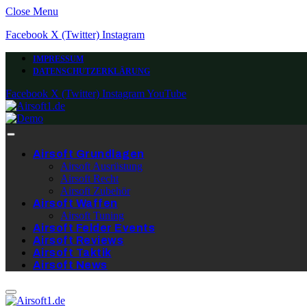
Close Menu
Facebook
X (Twitter)
Instagram
IMPRESSUM
DATENSCHUTZERKLÄRUNG
Facebook
X (Twitter)
Instagram
YouTube
Airsoft Grundlagen
Airsoft Ausrüstung
Airsoft Recht
Airsoft Zubehör
Airsoft Waffen
Airsoft Tuning
Airsoft Felder Events
Airsoft Reviews
Airsoft Taktik
Airsoft News