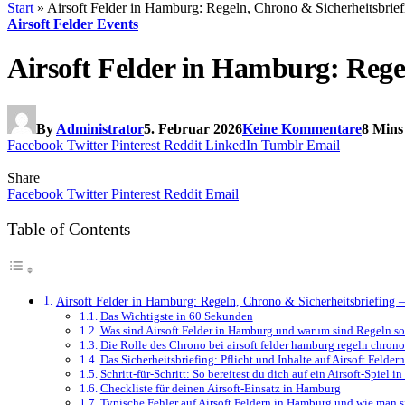
Start
»
Airsoft Felder in Hamburg: Regeln, Chrono & Sicherheitsbriefi
Airsoft Felder Events
Airsoft Felder in Hamburg: Regel
By
Administrator
5. Februar 2026
Keine Kommentare
8 Mins
Facebook
Twitter
Pinterest
Reddit
LinkedIn
Tumblr
Email
Share
Facebook
Twitter
Pinterest
Reddit
Email
Table of Contents
Airsoft Felder in Hamburg: Regeln, Chrono & Sicherheitsbriefing – 
Das Wichtigste in 60 Sekunden
Was sind Airsoft Felder in Hamburg und warum sind Regeln so
Die Rolle des Chrono bei airsoft felder hamburg regeln chrono
Das Sicherheitsbriefing: Pflicht und Inhalte auf Airsoft Felde
Schritt-für-Schritt: So bereitest du dich auf ein Airsoft-Spiel 
Checkliste für deinen Airsoft-Einsatz in Hamburg
Typische Fehler auf Airsoft Feldern in Hamburg und wie man s