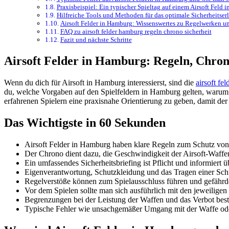
Praxisbeispiel: Ein typischer Spieltag auf einem Airsoft Feld
Hilfreiche Tools und Methoden für das optimale Sicherheitser
Airsoft Felder in Hamburg: Wissenswertes zu Regelwerken un
FAQ zu airsoft felder hamburg regeln chrono sicherheit
Fazit und nächste Schritte
Airsoft Felder in Hamburg: Regeln, Chrono
Wenn du dich für Airsoft in Hamburg interessierst, sind die
airsoft fel
du, welche Vorgaben auf den Spielfeldern in Hamburg gelten, warum der
erfahrenen Spielern eine praxisnahe Orientierung zu geben, damit der
Das Wichtigste in 60 Sekunden
Airsoft Felder in Hamburg haben klare Regeln zum Schutz von
Der Chrono dient dazu, die Geschwindigkeit der Airsoft-Waffen
Ein umfassendes Sicherheitsbriefing ist Pflicht und informier
Eigenverantwortung, Schutzkleidung und das Tragen einer Schutz
Regelverstöße können zum Spielausschluss führen und gefährden
Vor dem Spielen sollte man sich ausführlich mit den jeweiligen
Begrenzungen bei der Leistung der Waffen und das Verbot besti
Typische Fehler wie unsachgemäßer Umgang mit der Waffe ode