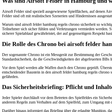
Was sind Airsoft Felder in Hamburg und w
Airsoft Felder sind speziell ausgewiesene Spielflächen, auf denen Air
Felder sind oft mit realistischen Szenerien und Hindernissen ausgesta
Warum sind airsoft felder hamburg regeln chrono sicherheit so wicht
Teilnehmer sich sicher fühlen und Verletzungen vermieden werden. Si
sicherer Spielablauf gewährleistet, der auf gegenseitigem Respekt basi
Die Rolle des Chrono bei airsoft felder ha
Der sogenannte Chrono ist ein Messgerät zur Bestimmung der Geschos
Standardsicherheit, da die Geschwindigkeiten der abgefeuerten BBs 
Vor dem Spiel werden alle Waffen durch den Chrono geprüft. Überstei
entscheidender Baustein in den airsoft felder hamburg regeln chrono s
gefährden.
Das Sicherheitsbriefing: Pflicht und Inhal
Jeder Spieler durchläuft vor dem Betreten des Spielfeldes ein Sicher
anderem Regeln zum Verhalten auf dem Spielfeld, zum Umgang mit de
Darüber hinaus informiert das Briefing über die erlaubte Munition, d