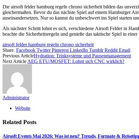
Die airsoft felder hamburg regeln chrono sicherheit bilden das unverz
gleichermaßen. Bevor du das nächste Spiel auf einem Hamburger Airsof
auseinandersetzen. Nur so kannst du unbeschwert ins Spiel starten und
Als nächster Schritt lohnt es sich, verschiedene Airsoft Felder in H
beachte die Sicherheitsregeln und genieße das taktische Spiel in ein
airsoft felder hamburg regeln chrono sicherheit
Share.
Facebook
Twitter
Pinterest
LinkedIn
Tumblr
Reddit
Email
Previous Article
Hydration: Trinksysteme und Pausenmanagement
Next Article
AEG ETU/MOSFET: Lohnt sich CNC wirklich?
Administrator
Website
Related
Posts
Airsoft Events Mai 2026: Was ist neu? Trends, Formate & Reisetip