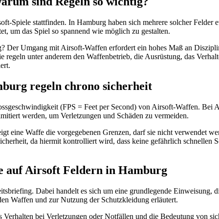
arum sind Regeln so wichtig?
soft-Spiele stattfinden. In Hamburg haben sich mehrere solcher Felder 
ttet, um das Spiel so spannend wie möglich zu gestalten.
ig? Der Umgang mit Airsoft-Waffen erfordert ein hohes Maß an Diszipli
e regeln unter anderem den Waffenbetrieb, die Ausrüstung, das Verhalt
ert.
mburg regeln chrono sicherheit
sgeschwindigkeit (FPS = Feet per Second) von Airsoft-Waffen. Bei Air
limitiert werden, um Verletzungen und Schäden zu vermeiden.
gt eine Waffe die vorgegebenen Grenzen, darf sie nicht verwendet wer
icherheit, da hiermit kontrolliert wird, dass keine gefährlich schnelle
te auf Airsoft Feldern in Hamburg
heitsbriefing. Dabei handelt es sich um eine grundlegende Einweisung, 
n Waffen und zur Nutzung der Schutzkleidung erläutert.
as Verhalten bei Verletzungen oder Notfällen und die Bedeutung von sic