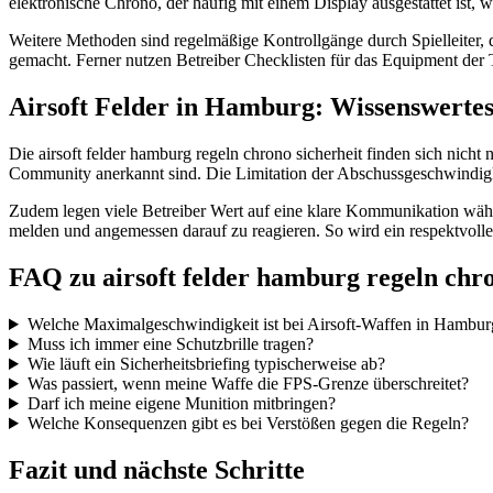
elektronische Chrono, der häufig mit einem Display ausgestattet ist, 
Weitere Methoden sind regelmäßige Kontrollgänge durch Spielleiter, 
gemacht. Ferner nutzen Betreiber Checklisten für das Equipment der 
Airsoft Felder in Hamburg: Wissenswertes
Die airsoft felder hamburg regeln chrono sicherheit finden sich nicht
Community anerkannt sind. Die Limitation der Abschussgeschwindigke
Zudem legen viele Betreiber Wert auf eine klare Kommunikation währe
melden und angemessen darauf zu reagieren. So wird ein respektvoller
FAQ zu airsoft felder hamburg regeln chro
Welche Maximalgeschwindigkeit ist bei Airsoft-Waffen in Hamburg
Muss ich immer eine Schutzbrille tragen?
Wie läuft ein Sicherheitsbriefing typischerweise ab?
Was passiert, wenn meine Waffe die FPS-Grenze überschreitet?
Darf ich meine eigene Munition mitbringen?
Welche Konsequenzen gibt es bei Verstößen gegen die Regeln?
Fazit und nächste Schritte