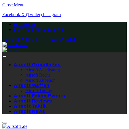
Close Menu
Facebook
X (Twitter)
Instagram
IMPRESSUM
DATENSCHUTZERKLÄRUNG
Facebook
X (Twitter)
Instagram
YouTube
Airsoft Grundlagen
Airsoft Ausrüstung
Airsoft Recht
Airsoft Zubehör
Airsoft Waffen
Airsoft Tuning
Airsoft Felder Events
Airsoft Reviews
Airsoft Taktik
Airsoft News