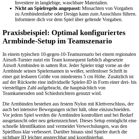
Investiere in langlebige, waschbare Materialien.
Nicht an Spielregeln angepasst:
Missachten von Vorgaben
zu Armbindenfarbe oder Design kann zum Ausschluss führen.
Informiere dich vor dem Spiel über geltende Vorgaben.
Praxisbeispiel: Optimal konfiguriertes
Armbinde-Setup im Teamszenario
In einem typischen 10-gegen-10-Teamszenario bei einem regionalen
Airsoft-Turnier nutzt ein Team konsequent farblich abgesetzte
Airsoft Armbinden in sattem Rot. Jeder Spieler trägt vorne an der
Armbinde seinen Spielernamen in weißer, serifenloser Schrift in
einer gut lesbaren Größe von mindestens 5 cm Höhe. Zusätzlich ist
auf der Rückseite eine individuelle Spieler-ID in Form einer drei- bis
vierstelligen Zahl aufgebracht, die hauptsächlich von
Teamkameraden und Schiedsrichtern genutzt wird.
Die Armbinden bestehen aus festem Nylon mit Klettverschluss, der
auch bei intensive Bewegungen sicher hält, ohne einzuschneiden.
Vor jedem Spiel werden die Armbinden kontrolliert und bei Bedarf
ausgetauscht oder neu gekennzeichnet. Dieses Setup ermöglicht eine
schnelle Identifikation und vermeidet Verwechslungen, was den
Spielfluss klar verbessert. Darüber hinaus sind Spieler durch die
sichtbare ID leichter ansprechbar und koordinierbar.