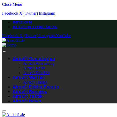
Close Menu
Facebook
X (Twitter)
Instagram
IMPRESSUM
DATENSCHUTZERKLÄRUNG
Facebook
X (Twitter)
Instagram
YouTube
Airsoft Grundlagen
Airsoft Ausrüstung
Airsoft Recht
Airsoft Zubehör
Airsoft Waffen
Airsoft Tuning
Airsoft Felder Events
Airsoft Reviews
Airsoft Taktik
Airsoft News