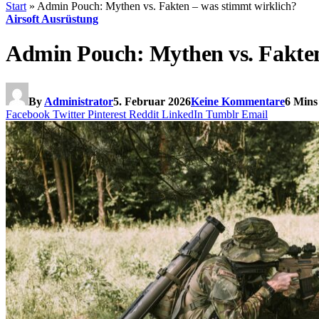
Start
»
Admin Pouch: Mythen vs. Fakten – was stimmt wirklich?
Airsoft Ausrüstung
Admin Pouch: Mythen vs. Fakten
By
Administrator
5. Februar 2026
Keine Kommentare
6 Mins
Facebook
Twitter
Pinterest
Reddit
LinkedIn
Tumblr
Email