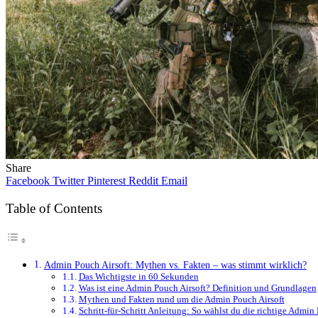
Share
Facebook
Twitter
Pinterest
Reddit
Email
Table of Contents
Admin Pouch Airsoft: Mythen vs. Fakten – was stimmt wirklich?
Das Wichtigste in 60 Sekunden
Was ist eine Admin Pouch Airsoft? Definition und Grundlagen
Mythen und Fakten rund um die Admin Pouch Airsoft
Schritt-für-Schritt Anleitung: So wählst du die richtige Admin