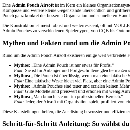
Eine
Admin Pouch Airsoft
ist im Kern ein kleines Organisationssys
Kompasse und weitere kleine Gegenstände übersichtlich und griffber
Pouch ganz konkret der besseren Organisation und schnelleren Handha
Die Konstruktion ist meist robust und wetterresistent, oft mit MOLLE
Admin Pouches zu verschiedenen Spielertypen, von CQB bis Outdoo
Mythen und Fakten rund um die Admin Po
Rund um die Admin Pouch Airsoft existieren einige weit verbreitete 
Mythos:
„Eine Admin Pouch ist nur etwas für Profis.“
Fakt:
Sie ist für Anfänger und Fortgeschrittene gleichermaßen si
Mythos:
„Die Pouch ist überflüssig, wenn man eine taktische W
Fakt:
Eine taktische Weste bietet viel Platz, aber eine Admin Po
Mythos:
„Admin Pouches sind teuer und erzielen keinen Mehr
Fakt:
Gute Modelle sind preiswert und erhöhen mit wenig Aufwa
Mythos:
„Man braucht sie nur im professionellen Bereich.“
Fakt:
Jeder, der Airsoft mit Organisation spielt, profitiert von 
Diese Klarstellungen helfen, die Ausrüstung bewusster und effiziente
Schritt-für-Schritt Anleitung: So wählst d