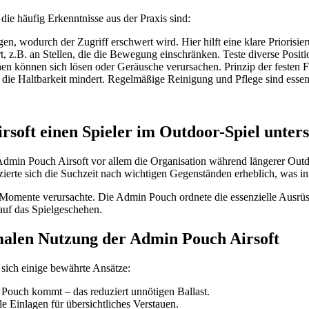
die häufig Erkenntnisse aus der Praxis sind:
, wodurch der Zugriff erschwert wird. Hier hilft eine klare Priorisier
, z.B. an Stellen, die die Bewegung einschränken. Teste diverse Posit
chen können sich lösen oder Geräusche verursachen. Prinzip der festen 
die Haltbarkeit mindert. Regelmäßige Reinigung und Pflege sind essenz
rsoft einen Spieler im Outdoor-Spiel unters
er Admin Pouch Airsoft vor allem die Organisation während längerer Ou
duzierte sich die Suchzeit nach wichtigen Gegenständen erheblich, was in 
ge Momente verursachte. Die Admin Pouch ordnete die essenzielle Ausrü
auf das Spielgeschehen.
alen Nutzung der Admin Pouch Airsoft
ich einige bewährte Ansätze:
Pouch kommt – das reduziert unnötigen Ballast.
e Einlagen für übersichtliches Verstauen.