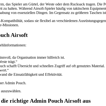
tem, das Spieler am Gürtel, der Weste oder dem Rucksack tragen. Die P
eit zu halten. Während Airsoft-Spieler häufig von taktischem Equipm
bung von essenziellen Dingen. Im Gegensatz zu größeren Taschen ist si
-Kompatibilität, sodass sie flexibel an verschiedenen Ausrüstungsgege
r-Missionen.
uch Airsoft
Fehlinformationen:
nnvoll, da Organisation immer hilfreich ist.
este trägt.“
uch schafft Übersicht und schnellen Zugriff auf oft genutztes Material.
wert.“
nd die Einsatzfähigkeit und Effektivität.
einer Admin Pouch.
r auszuwählen.
u die richtige Admin Pouch Airsoft aus