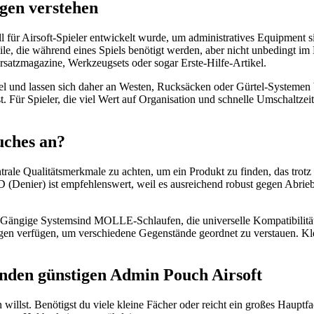
gen verstehen
ll für Airsoft-Spieler entwickelt wurde, um administratives Equipment
ile, die während eines Spiels benötigt werden, aber nicht unbedingt i
Ersatzmagazine, Werkzeugsets oder sogar Erste-Hilfe-Artikel.
und lassen sich daher an Westen, Rucksäcken oder Gürtel-Systemen be
t. Für Spieler, die viel Wert auf Organisation und schnelle Umschaltzei
uches an?
trale Qualitätsmerkmale zu achten, um ein Produkt zu finden, das trotz 
 (Denier) ist empfehlenswert, weil es ausreichend robust gegen Abrieb 
. Gängige Systemsind MOLLE-Schlaufen, die universelle Kompatibilität 
ngen verfügen, um verschiedene Gegenstände geordnet zu verstauen. Kle
senden günstigen Admin Pouch Airsoft
llst. Benötigst du viele kleine Fächer oder reicht ein großes Hauptf