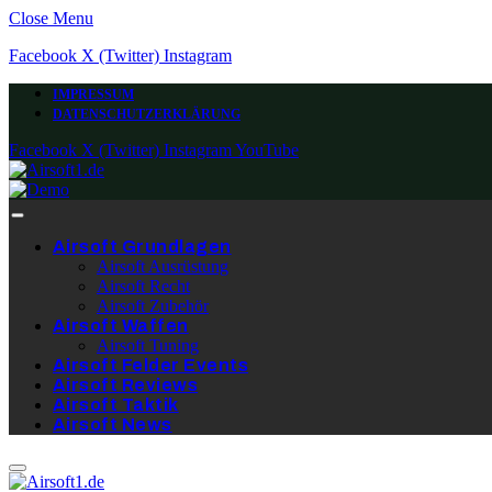
Close Menu
Facebook
X (Twitter)
Instagram
IMPRESSUM
DATENSCHUTZERKLÄRUNG
Facebook
X (Twitter)
Instagram
YouTube
Airsoft Grundlagen
Airsoft Ausrüstung
Airsoft Recht
Airsoft Zubehör
Airsoft Waffen
Airsoft Tuning
Airsoft Felder Events
Airsoft Reviews
Airsoft Taktik
Airsoft News