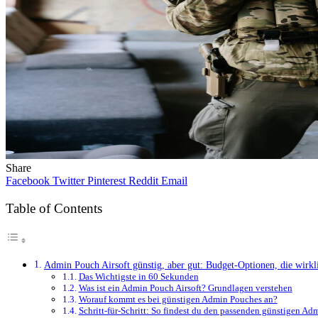
Share
Facebook
Twitter
Pinterest
Reddit
Email
Table of Contents
Admin Pouch Airsoft günstig, aber gut: Budget-Optionen, die wirkl
Das Wichtigste in 60 Sekunden
Was ist ein Admin Pouch Airsoft? Grundlagen verstehen
Worauf kommt es bei günstigen Admin Pouches an?
Schritt-für-Schritt: So findest du den passenden günstigen Ad