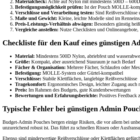
Materialcheck:
Achte auf Nylon mit mindestens 500D – 600D,
Befestigungsmöglichkeit prüfen:
Ist der Pouch MOLLE-kompatib
Verschlüsse und Verarbeitung testen:
Sind Reißverschlüsse u
Maße und Gewicht:
Kleine, leichte Modelle sind im Renneinsa
Preis-Leistungs-Verhältnis abwägen:
Besonders günstig heißt
Vergleiche anstellen:
Nutze Checklisten und Onlineangebote,
Checkliste für den Kauf eines günstigen A
Material:
Mindestens 500D Nylon, abriebfest und wasserabwe
Größe:
Kompakt, aber ausreichend Stauraum je nach Bedarf
Fächer & Organisation:
Mehrere Fächer, Schlaufen oder Mes
Befestigung:
MOLLE-System oder Gürtel-kompatibel
Verschlüsse:
Stabile Klettflächen, langlebige Reißverschlüsse
Tragekomfort:
Ergonomisches Design, leichter Zugang auch
Preis:
Im Rahmen des Budgets, gute Kundenbewertungen
Bewertungen und Erfahrungsberichte:
Positives Feedback z
Typische Fehler bei günstigen Admin Pouc
Budget-Admin Pouches bergen einige Risiken, die vor allem bei unb
unzureichend robust ist. Das führt zu schnellen Rissen oder Ausfra
Ebenso sind minderwertige Reißverschlüsse oder Klettflächen gefürchtet,