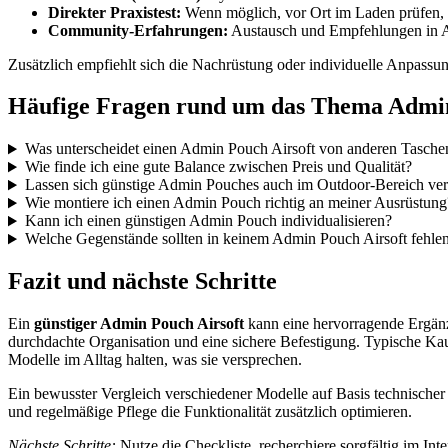
Direkter Praxistest:
Wenn möglich, vor Ort im Laden prüfen, 
Community-Erfahrungen:
Austausch und Empfehlungen in Ai
Zusätzlich empfiehlt sich die Nachrüstung oder individuelle Anpassung
Häufige Fragen rund um das Thema Admin
Was unterscheidet einen Admin Pouch Airsoft von anderen Tasche
Wie finde ich eine gute Balance zwischen Preis und Qualität?
Lassen sich günstige Admin Pouches auch im Outdoor-Bereich v
Wie montiere ich einen Admin Pouch richtig an meiner Ausrüstung
Kann ich einen günstigen Admin Pouch individualisieren?
Welche Gegenstände sollten in keinem Admin Pouch Airsoft fehle
Fazit und nächste Schritte
Ein
günstiger Admin Pouch Airsoft
kann eine hervorragende Ergänzu
durchdachte Organisation und eine sichere Befestigung. Typische Kauf
Modelle im Alltag halten, was sie versprechen.
Ein bewusster Vergleich verschiedener Modelle auf Basis technische
und regelmäßige Pflege die Funktionalität zusätzlich optimieren.
Nächste Schritte:
Nutze die Checkliste, recherchiere sorgfältig im In