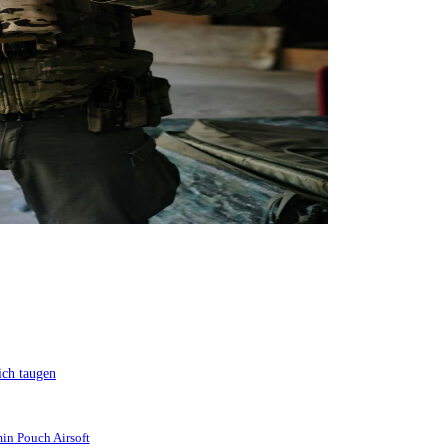
ich taugen
min Pouch Airsoft