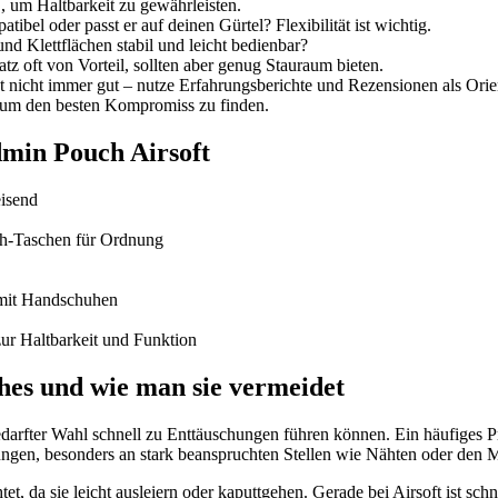
 um Haltbarkeit zu gewährleisten.
el oder passt er auf deinen Gürtel? Flexibilität ist wichtig.
nd Klettflächen stabil und leicht bedienbar?
tz oft von Vorteil, sollten aber genug Stauraum bieten.
 nicht immer gut – nutze Erfahrungsberichte und Rezensionen als Orie
 um den besten Kompromiss zu finden.
dmin Pouch Airsoft
isend
h-Taschen für Ordnung
 mit Handschuhen
ur Haltbarkeit und Funktion
hes und wie man sie vermeidet
edarfter Wahl schnell zu Enttäuschungen führen können. Ein häufiges
nsungen, besonders an stark beanspruchten Stellen wie Nähten oder de
 da sie leicht ausleiern oder kaputtgehen. Gerade bei Airsoft ist schnel