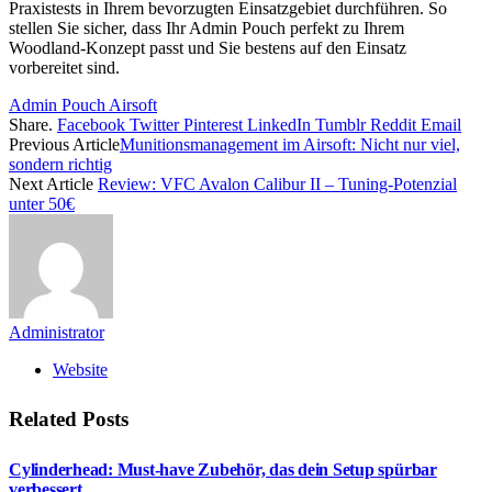
Praxistests in Ihrem bevorzugten Einsatzgebiet durchführen. So
stellen Sie sicher, dass Ihr Admin Pouch perfekt zu Ihrem
Woodland-Konzept passt und Sie bestens auf den Einsatz
vorbereitet sind.
Admin Pouch Airsoft
Share.
Facebook
Twitter
Pinterest
LinkedIn
Tumblr
Reddit
Email
Previous Article
Munitionsmanagement im Airsoft: Nicht nur viel,
sondern richtig
Next Article
Review: VFC Avalon Calibur II – Tuning-Potenzial
unter 50€
Administrator
Website
Related
Posts
Cylinderhead: Must-have Zubehör, das dein Setup spürbar
verbessert