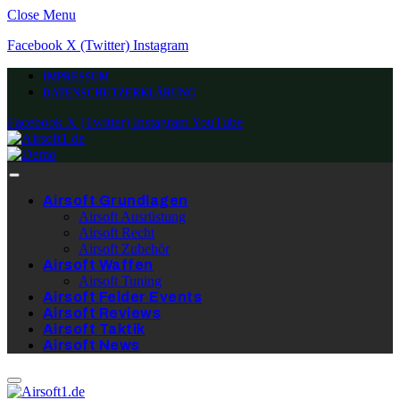
Close Menu
Facebook
X (Twitter)
Instagram
IMPRESSUM
DATENSCHUTZERKLÄRUNG
Facebook
X (Twitter)
Instagram
YouTube
Airsoft Grundlagen
Airsoft Ausrüstung
Airsoft Recht
Airsoft Zubehör
Airsoft Waffen
Airsoft Tuning
Airsoft Felder Events
Airsoft Reviews
Airsoft Taktik
Airsoft News