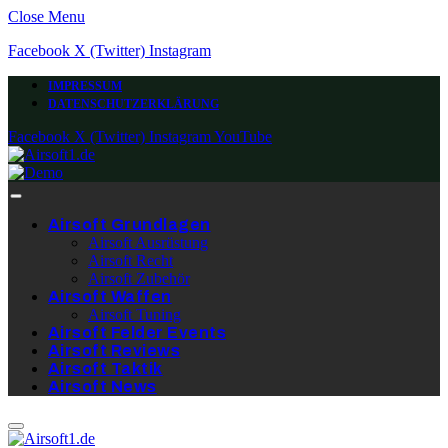
Close Menu
Facebook
X (Twitter)
Instagram
IMPRESSUM
DATENSCHUTZERKLÄRUNG
Facebook
X (Twitter)
Instagram
YouTube
Airsoft Grundlagen
Airsoft Ausrüstung
Airsoft Recht
Airsoft Zubehör
Airsoft Waffen
Airsoft Tuning
Airsoft Felder Events
Airsoft Reviews
Airsoft Taktik
Airsoft News