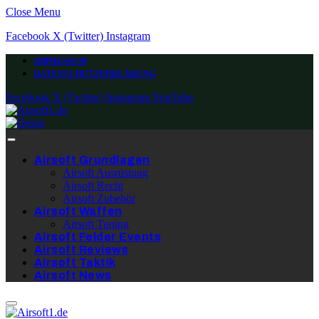
Close Menu
Facebook
X (Twitter)
Instagram
IMPRESSUM
DATENSCHUTZERKLÄRUNG
Facebook
X (Twitter)
Instagram
YouTube
Airsoft Grundlagen
Airsoft Ausrüstung
Airsoft Recht
Airsoft Zubehör
Airsoft Waffen
Airsoft Tuning
Airsoft Felder Events
Airsoft Reviews
Airsoft Taktik
Airsoft News