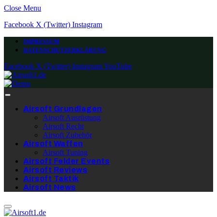
Close Menu
Facebook
X (Twitter)
Instagram
IMPRESSUM
DATENSCHUTZERKLÄRUNG
Facebook
X (Twitter)
Instagram
YouTube
Airsoft Grundlagen
Airsoft Ausrüstung
Airsoft Recht
Airsoft Zubehör
Airsoft Waffen
Airsoft Tuning
Airsoft Felder Events
Airsoft Reviews
Airsoft Taktik
Airsoft News